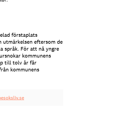
lad förstaplats
 utmärkelsen eftersom de
ka språk. För att nå yngre
atursnokar kommunens
till tolv år får
k från kommunens
esoksliv.se