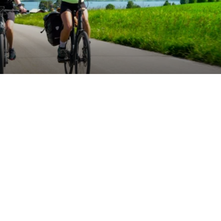
FOTO: Destination Öste
erades de första
Dela artikeln:
 Östersunds
betet med Frösö
n ska få fler att
Taggar
stersundsregionens profil
CYKELTURISM