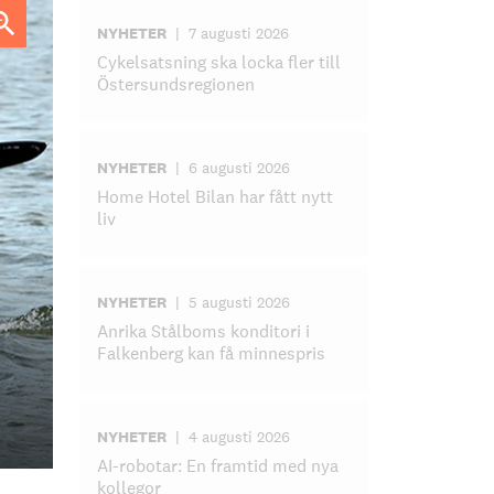
NYHETER
|
7 augusti 2026
Cykelsatsning ska locka fler till
Östersundsregionen
NYHETER
|
6 augusti 2026
Home Hotel Bilan har fått nytt
liv
NYHETER
|
5 augusti 2026
Anrika Stålboms konditori i
Falkenberg kan få minnespris
NYHETER
|
4 augusti 2026
AI-robotar: En framtid med nya
kollegor