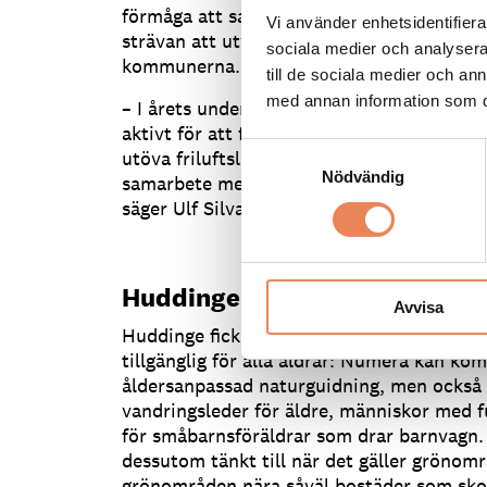
förmåga att samarbeta med en rad olika sa
Vi använder enhetsidentifierar
strävan att utveckla och öka kultur-, natur
sociala medier och analysera 
kommunerna.
till de sociala medier och a
med annan information som du 
– I årets undersökning kan vi också se a
aktivt för att förbättra förutsättningarna 
Samtyckesval
utöva friluftsliv. Det är också glädjande at
Nödvändig
samarbete med friluftsorganisationer och ö
säger Ulf Silvander, generalsekreterare Sve
Huddinge tänker på grönomr
Avvisa
Huddinge fick titeln tack vare sitt arbete
tillgänglig för alla åldrar: Numera kan k
åldersanpassad naturguidning, men också m
vandringsleder för äldre, människor med 
för småbarnsföräldrar som drar barnvag
dessutom tänkt till när det gäller grönomr
grönområden nära såväl bostäder som sko