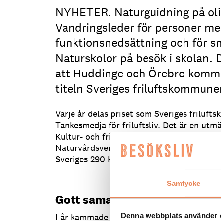
NYHETER. Naturguidning på oli
Vandringsleder för personer m
funktionsnedsättning och för s
Naturskolor på besök i skolan. D
att Huddinge och Örebro kom
titeln Sveriges friluftskommune
Varje år delas priset som Sveriges friluf
Tankesmedja för friluftsliv. Det är en utm
Kultur- och fritidschefers förening tills
Naturvårdsverket och Svenskt friluftsliv de
Sveriges 290 kommuner.
Samtycke
Gott samarbete bakom vinst
I år kammade Huddinge och Örebro kommun
Denna webbplats använder 