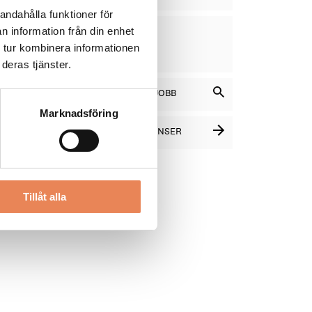
andahålla funktioner för
VD
DAGAR
n information från din enhet
KVAR:
 tur kombinera informationen
12
deras tjänster.
SÖK BLAND LEDIGA JOBB
Marknadsföring
SE FLER PLATSANNONSER
Tillåt alla