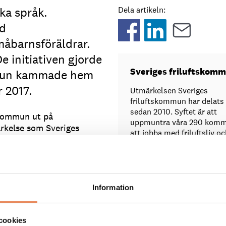
ka språk.
Dela artikeln:
ed
måbarnsföräldrar.
e initiativen gjorde
Sveriges friluftskom
mun kammade hem
r 2017.
Utmärkelsen Sveriges
friluftskommun har delats
sedan 2010. Syftet är att
tskommun ut på
uppmuntra våra 290 kom
ärkelse som Sveriges
att jobba med friluftsliv oc
ammans med
naturturism.
lar ut till någon av
I år deltog 237 kommuner i
undersökning som avgör vi
kommun som får titeln.
Information
Taggar
 hem full pott för sin
cookies