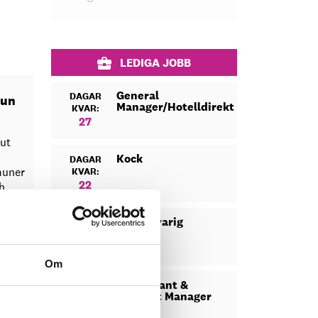
LEDIGA JOBB
General
DAGAR
mun
Manager/Hotelldirektör
KVAR:
27
 ut
Kock
DAGAR
muner
KVAR:
22
h
 den
Säljansvarig
DAGAR
lken
KVAR:
23
Om
Restaurant &
DAGAR
Banquet Manager
KVAR:
13