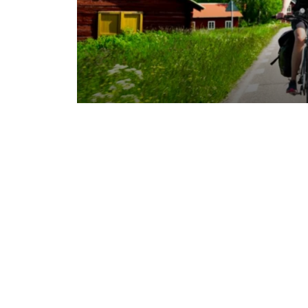
NYHETER. Under sommaren lans
cykelpaketen inom Destination
satsning på cykelturism. Samar
Park Hotel och Wikners i Persåse
upptäcka regionen.
Samarbetet inleddes 2025 för att stärka Ö