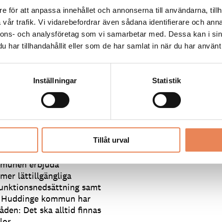
mhällsaktörer i sin
e för att anpassa innehållet och annonserna till användarna, tillh
NATURTURISM
- och friluftsvärdena i
vår trafik. Vi vidarebefordrar även sådana identifierare och anna
nnons- och analysföretag som vi samarbetar med. Dessa kan i sin
har tillhandahållit eller som de har samlat in när du har använt 
tt många kommuner arbetar
för barn och unga att
t det är ett gott
Inställningar
Statistik
vriga civilsamhället,
nskt Friluftsliv.
åden
Tillåt urval
 med att göra naturen
ommunen erbjuda
er lättillgängliga
funktionsnedsättning samt
n. Huddinge kommun har
åden: Det ska alltid finnas
lor.