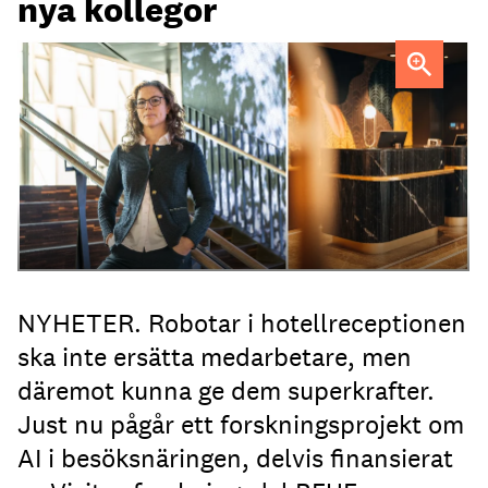
nya kollegor
Professor Kristina Palm FOTO: Theresia Viska
FOTO:
Dylan Calluy / Unsplash
NYHETER. Robotar i hotellreceptionen
ska inte ersätta medarbetare, men
däremot kunna ge dem superkrafter.
Just nu pågår ett forskningsprojekt om
AI i besöksnäringen, delvis finansierat