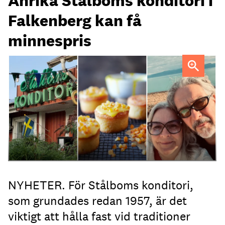
Anrika Stålboms konditori i
Falkenberg kan få
minnespris
Heléne och Micael Stålbom
NYHETER. För Stålboms konditori,
som grundades redan 1957, är det
viktigt att hålla fast vid traditioner