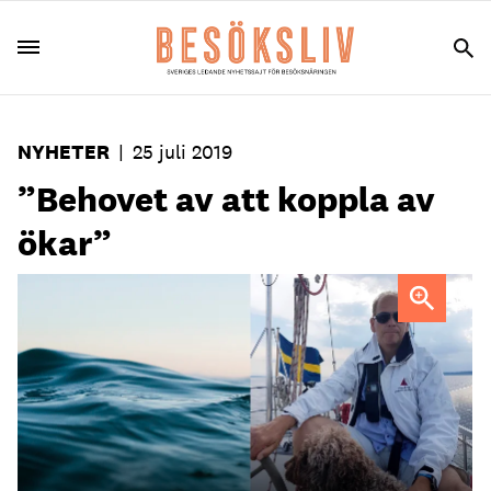
NYHETER
|
25 juli 2019
”Behovet av att koppla av
ökar”
Dick Netterlid är generalsekreterare i RGS.