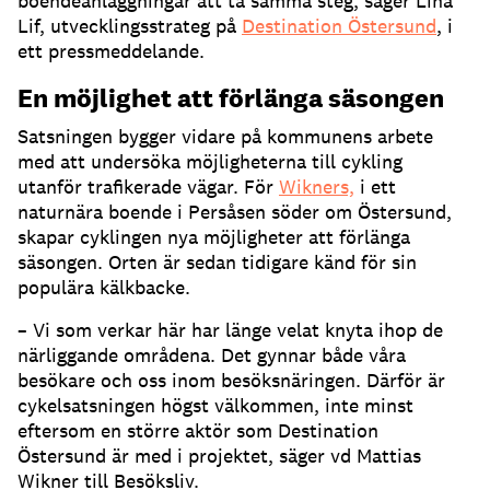
boendeanläggningar att ta samma steg, säger Lina
Lif, utvecklingsstrateg på
Destination Östersund
, i
ett pressmeddelande.
En möjlighet att förlänga säsongen
Satsningen bygger vidare på kommunens arbete
med att undersöka möjligheterna till cykling
utanför trafikerade vägar. För
Wikners,
i ett
naturnära boende i Persåsen söder om Östersund,
skapar cyklingen nya möjligheter att förlänga
säsongen. Orten är sedan tidigare känd för sin
populära kälkbacke.
– Vi som verkar här har länge velat knyta ihop de
närliggande områdena. Det gynnar både våra
besökare och oss inom besöksnäringen. Därför är
cykelsatsningen högst välkommen, inte minst
eftersom en större aktör som Destination
Östersund är med i projektet, säger vd Mattias
Wikner till Besöksliv.