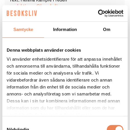
redaktionen@besoksliv.se
Dela artikeln:
Samtycke
Information
Om
Denna webbplats använder cookies
Vi använder enhetsidentifierare för att anpassa innehållet
och annonserna till användarna, tillhandahålla funktioner
för sociala medier och analysera vår trafik. Vi
Taggar
vidarebefordrar även sådana identifierare och annan
information från din enhet till de sociala medier och
CYKELTURISM
DESTINATION ÖSTERSUND
annons- och analysföretag som vi samarbetar med.
FRÖSÖ PARK HOTEL
WIKNERS I PERSÅSEN
Dessa kan i sin tur kombinera informationen med annan
information som du har tillhandahållit eller som de har
samlat in när du har använt deras tjänster.
Samtyckesval
Nödvändig