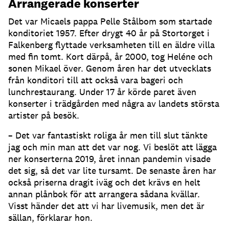
Arrangerade konserter
Det var Micaels pappa Pelle Stålbom som startade
konditoriet 1957. Efter drygt 40 år på Stortorget i
Falkenberg flyttade verksamheten till en äldre villa
med fin tomt. Kort därpå, år 2000, tog Heléne och
sonen Mikael över. Genom åren har det utvecklats
från konditori till att också vara bageri och
lunchrestaurang. Under 17 år körde paret även
konserter i trädgården med några av landets största
artister på besök.
– Det var fantastiskt roliga år men till slut tänkte
jag och min man att det var nog. Vi beslöt att lägga
ner konserterna 2019, året innan pandemin visade
det sig, så det var lite tursamt. De senaste åren har
också priserna dragit iväg och det krävs en helt
annan plånbok för att arrangera sådana kvällar.
Visst händer det att vi har livemusik, men det är
sällan, förklarar hon.