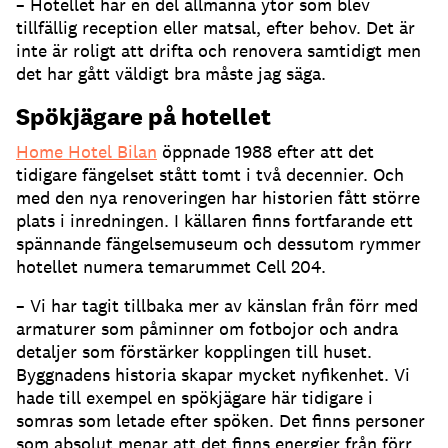
– Hotellet har en del allmänna ytor som blev
tillfällig reception eller matsal, efter behov. Det är
inte är roligt att drifta och renovera samtidigt men
det har gått väldigt bra måste jag säga.
Spökjägare på hotellet
Home Hotel Bilan
öppnade 1988 efter att det
tidigare fängelset stått tomt i två decennier. Och
med den nya renoveringen har historien fått större
plats i inredningen. I källaren finns fortfarande ett
spännande fängelsemuseum och dessutom rymmer
hotellet numera temarummet Cell 204.
– Vi har tagit tillbaka mer av känslan från förr med
armaturer som påminner om fotbojor och andra
detaljer som förstärker kopplingen till huset.
Byggnadens historia skapar mycket nyfikenhet. Vi
hade till exempel en spökjägare här tidigare i
somras som letade efter spöken. Det finns personer
som absolut menar att det finns energier från förr