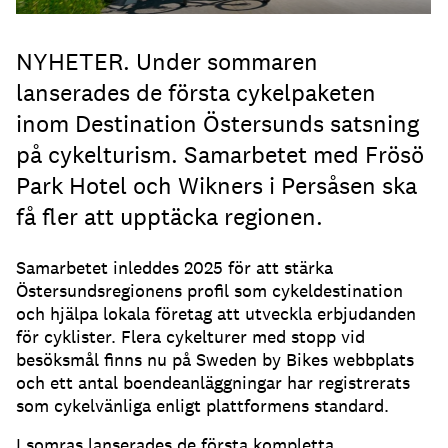
NYHETER. Under sommaren
lanserades de första cykelpaketen
inom Destination Östersunds satsning
på cykelturism. Samarbetet med Frösö
Park Hotel och Wikners i Persåsen ska
få fler att upptäcka regionen.
Samarbetet inleddes 2025 för att stärka
Östersundsregionens profil som cykeldestination
och hjälpa lokala företag att utveckla erbjudanden
för cyklister. Flera cykelturer med stopp vid
besöksmål finns nu på Sweden by Bikes webbplats
och ett antal boendeanläggningar har registrerats
som cykelvänliga enligt plattformens standard.
I somras lanserades de första kompletta