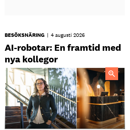
BESÖKSNÄRING
|
4 augusti 2026
AI-robotar: En framtid med
nya kollegor
Professor Kristina Palm FOTO: Theresia Viska
FOTO:
Dylan Calluy / Unsplash