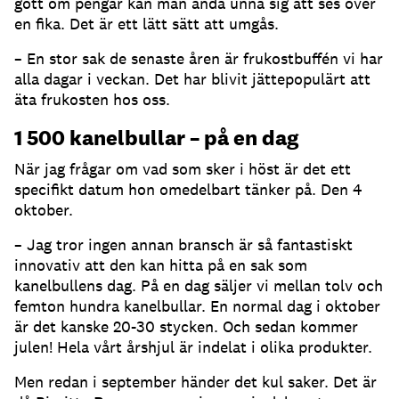
gott om pengar kan man ändå unna sig att ses över
en fika. Det är ett lätt sätt att umgås.
– En stor sak de senaste åren är frukostbuffén vi har
alla dagar i veckan. Det har blivit jättepopulärt att
äta frukosten hos oss.
1 500 kanelbullar – på en dag
När jag frågar om vad som sker i höst är det ett
specifikt datum hon omedelbart tänker på. Den 4
oktober.
– Jag tror ingen annan bransch är så fantastiskt
innovativ att den kan hitta på en sak som
kanelbullens dag. På en dag säljer vi mellan tolv och
femton hundra kanelbullar. En normal dag i oktober
är det kanske 20-30 stycken. Och sedan kommer
julen! Hela vårt årshjul är indelat i olika produkter.
Men redan i september händer det kul saker. Det är