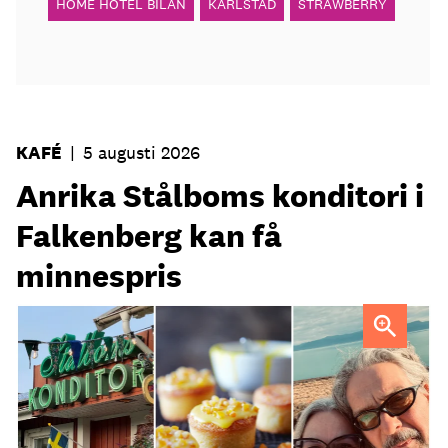
HOME HOTEL BILAN
KARLSTAD
STRAWBERRY
KAFÉ
|
5 augusti 2026
Anrika Stålboms konditori i
Falkenberg kan få
minnespris
Heléne och Micael Stålbom