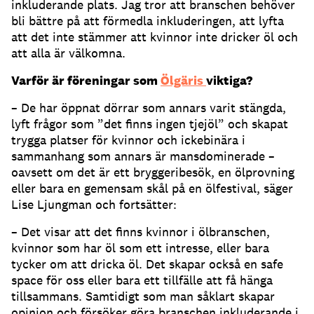
inkluderande plats. Jag tror att branschen behöver
bli bättre på att förmedla inkluderingen, att lyfta
att det inte stämmer att kvinnor inte dricker öl och
att alla är välkomna.
Varför är föreningar som
Ölgäris
viktiga?
– De har öppnat dörrar som annars varit stängda,
lyft frågor som ”det finns ingen tjejöl” och skapat
trygga platser för kvinnor och ickebinära i
sammanhang som annars är mansdominerade –
oavsett om det är ett bryggeribesök, en ölprovning
eller bara en gemensam skål på en ölfestival, säger
Lise Ljungman och fortsätter:
– Det visar att det finns kvinnor i ölbranschen,
kvinnor som har öl som ett intresse, eller bara
tycker om att dricka öl. Det skapar också en safe
space för oss eller bara ett tillfälle att få hänga
tillsammans. Samtidigt som man såklart skapar
opinion och försöker göra branschen inkluderande i