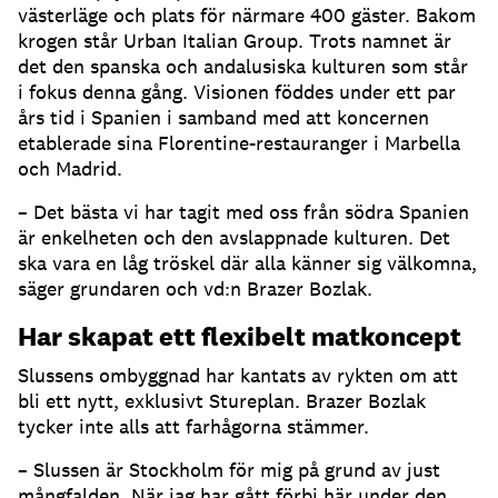
västerläge och plats för närmare 400 gäster. Bakom
krogen står Urban Italian Group. Trots namnet är
det den spanska och andalusiska kulturen som står
i fokus denna gång. Visionen föddes under ett par
års tid i Spanien i samband med att koncernen
etablerade sina Florentine-restauranger i Marbella
och Madrid.
– Det bästa vi har tagit med oss från södra Spanien
är enkelheten och den avslappnade kulturen. Det
ska vara en låg tröskel där alla känner sig välkomna,
säger grundaren och vd:n Brazer Bozlak.
Har skapat ett flexibelt matkoncept
Slussens ombyggnad har kantats av rykten om att
bli ett nytt, exklusivt Stureplan. Brazer Bozlak
tycker inte alls att farhågorna stämmer.
– Slussen är Stockholm för mig på grund av just
mångfalden. När jag har gått förbi här under den