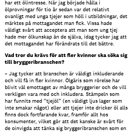
har ett ölintresse. När jag började hålla i
ölprovningar för tio år sedan var det relativt
ovanligt med unga tjejer som höll i utbildningar, det
märktes på mottagandet man fick. Vissa hade
väldigt svårt att acceptera att man som ung tjej
hade mer ölkunskap än de själva, idag tycker jag att
det mottagandet har förändrats till det bättre.
Vad tror du krävs för att fler kvinnor ska söka sig
till bryggeribranschen?
– Jag tycker att branschen är väldigt inkluderande
och vill få in fler kvinnor. Ölgäris som rörelse har
blivit väl emottaget av många bryggerier och de vill
verkligen vara med och inkludera. Stämpeln som
har funnits med ”tjejöl” (en väldigt ljus lager som
inte smakar något) eller att tjejer inte dricker öl alls
finns dock fortfarande kvar, framför allt hos
konsumenter, vilket gör att det kanske är svårt för
de oinvigda att tänka sig bryggeribranschen som en