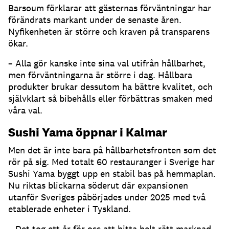
Barsoum förklarar att gästernas förväntningar har
förändrats markant under de senaste åren.
Nyfikenheten är större och kraven på transparens
ökar.
– Alla gör kanske inte sina val utifrån hållbarhet,
men förväntningarna är större i dag. Hållbara
produkter brukar dessutom ha bättre kvalitet, och
självklart så bibehålls eller förbättras smaken med
våra val.
Sushi Yama öppnar i Kalmar
Men det är inte bara på hållbarhetsfronten som det
rör på sig. Med totalt 60 restauranger i Sverige har
Sushi Yama byggt upp en stabil bas på hemmaplan.
Nu riktas blickarna söderut där expansionen
utanför Sveriges påbörjades under 2025 med två
etablerade enheter i Tyskland.
– Det tog ett år för oss att hitta helt rätt marknad.