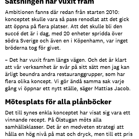
Satsningen har vuxit fram
Ambitionen fanns där redan från starten 2010:
konceptet skulle vara så pass renodlat att det gick
att öppna på flera platser. Att det skulle bli den
succé det är i dag, med 20 enheter spridda över
södra Sverige och även en i Köpenhamn, var inget
bröderna tog för givet.
– Det har vuxit fram längs vägen. Och det är klart
att vår verksamhet är svår på sitt sätt men jag kan
ärligt beundra andra restauranggrupper, som har
flera olika koncept. Vi gör ändå samma sak varje
gång vi öppnar ett nytt ställe, säger Mattias Jacob.
Mötesplats för alla plånböcker
Det till synes enkla konceptet har visat sig vara ett
vinnande recept. På Ölstugan möts alla
samhällsklasser. Det är en medveten strategi att
hålla en hög nivå på mat och dryck, men till ett pris