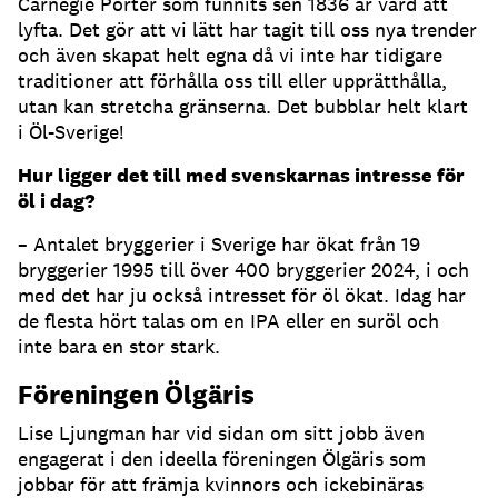
Carnegie Porter som funnits sen 1836 är värd att
lyfta. Det gör att vi lätt har tagit till oss nya trender
och även skapat helt egna då vi inte har tidigare
traditioner att förhålla oss till eller upprätthålla,
utan kan stretcha gränserna. Det bubblar helt klart
i Öl-Sverige!
Hur ligger det till med svenskarnas intresse för
öl i dag?
– Antalet bryggerier i Sverige har ökat från 19
bryggerier 1995 till över 400 bryggerier 2024, i och
med det har ju också intresset för öl ökat. Idag har
de flesta hört talas om en IPA eller en suröl och
inte bara en stor stark.
Föreningen Ölgäris
Lise Ljungman har vid sidan om sitt jobb även
engagerat i den ideella föreningen Ölgäris som
jobbar för att främja kvinnors och ickebinäras