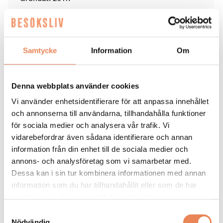
Består av 17 restauranger i Sverige och Spanien under
varumärken som Basta, Florentine, Cielo, Trattoria
Giorgio's, Lola Maria och Villa Valentina.
Samtycke
Information
Om
Serverar över två miljoner gäster årligen med hjälp av
närmare 600 medarbetare.
Denna webbplats använder cookies
Under 2026 och 2027 planerar den snabbväxande
Vi använder enhetsidentifierare för att anpassa innehållet
koncernen att expandera kraftigt och öppna
ytterligare tio restauranger nationellt och
och annonserna till användarna, tillhandahålla funktioner
internationellt.
för sociala medier och analysera vår trafik. Vi
vidarebefordrar även sådana identifierare och annan
information från din enhet till de sociala medier och
annons- och analysföretag som vi samarbetar med.
Taggar
Dessa kan i sin tur kombinera informationen med annan
information som du har tillhandahållit eller som de har
URBAN ITALIAN GROUP
samlat in när du har använt deras tjänster.
Samtyckesval
Nödvändig