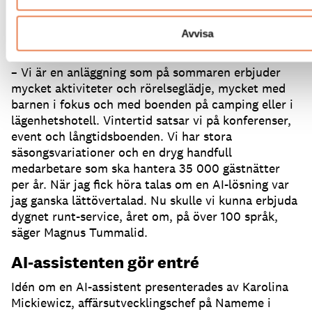
april och är fortfarande under utbildning.
Magnus
Tummalid är kommersiellt ansvarig på
Tjörnbro
Avvisa
Arena
och berättar hur idén med Katja föddes.
– Vi är en anläggning som på sommaren erbjuder
mycket aktiviteter och rörelseglädje, mycket med
barnen i fokus och med boenden på camping eller i
lägenhetshotell.
Vintertid satsar vi på konferenser,
event och långtidsboenden.
Vi har stora
säsongsvariationer och en dryg handfull
medarbetare som ska hantera 35 000 gästnätter
per år.
När jag fick höra talas om en AI-lösning var
jag ganska lättövertalad.
Nu skulle vi kunna erbjuda
dygnet runt-service, året om, på över 100 språk,
säger Magnus Tummalid.
AI-assistenten gör entré
Idén om en AI-assistent presenterades av Karolina
Mickiewicz, affärsutvecklingschef på Nameme i