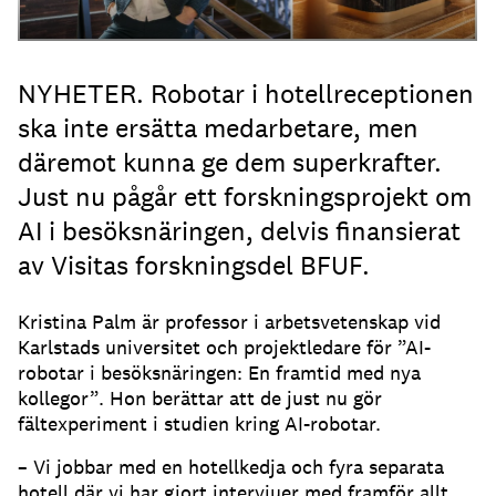
NYHETER. Robotar i hotellreceptionen
ska inte ersätta medarbetare, men
däremot kunna ge dem superkrafter.
Just nu pågår ett forskningsprojekt om
AI i besöksnäringen, delvis finansierat
av Visitas forskningsdel BFUF.
Kristina Palm är professor i arbetsvetenskap vid
Karlstads universitet och projektledare för ”AI-
robotar i besöksnäringen: En framtid med nya
kollegor”. Hon berättar att de just nu gör
fältexperiment i studien kring AI-robotar.
– Vi jobbar med en hotellkedja och fyra separata
hotell där vi har gjort intervjuer med framför allt