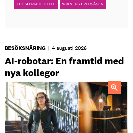
FRÖSÖ PARK HOTEL
WIKNERS I PERSÅSEN
BESÖKSNÄRING
|
4 augusti 2026
AI-robotar: En framtid med
nya kollegor
Professor Kristina Palm FOTO: Theresia Viska
FOTO:
Dylan Calluy / Unsplash