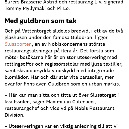
Sürers Brasserie Astrid och restaurang Liv, signerad
Tommy Myllymäki och Pi Le
.
Med guldbron som tak
Och på Vattentorget alldeles bredvid, i ett av de två
glashusen under den famosa Guldbron, ligger
Slussporten
, en av Nobiskoncernens största
restaurangsatsningar på flera år
.
Det första som
möter besökarna här är en stor uteservering med
rottingsoffor och regissörsstolar med ljusa textilier,
samt skräddarsydda vindskydd med integrerade
blomlådor
.
Här och där står vita parasoller, men
ovanför finns även Guldbron som en urban markis
.
– Här kan man sitta och titta ut över Slusstorget i
kvällssolen, säger Maximilian Catenacci,
restaurangchef och vice vd på Nobis Restaurant
Division
.
– Uteserveringen var en viktig anledning till att vi