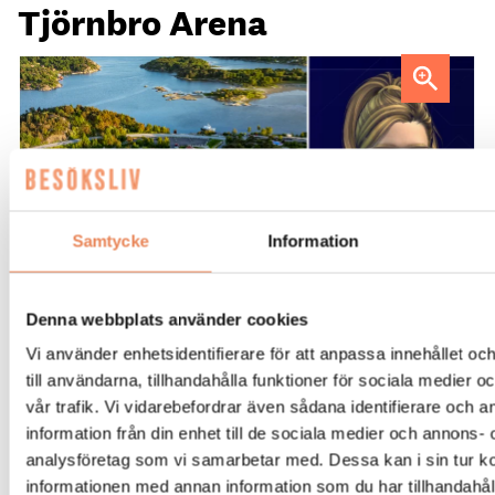
Tjörnbro Arena
AI-medarbetaren Katja tillträdde i tjänst i april.
Samtycke
Information
Denna webbplats använder cookies
REPORTAGE. Hon är medarbetaren
Vi använder enhetsidentifierare för att anpassa innehållet o
som kan över 100 språk och jobbar
till användarna, tillhandahålla funktioner för sociala medier 
dygnet runt. Tjörnbro Arenas AI-
vår trafik. Vi vidarebefordrar även sådana identifierare och 
information från din enhet till de sociala medier och annons- 
assistent Katja är under utbildning och
analysföretag som vi samarbetar med. Dessa kan i sin tur 
tränas i att svara på gästernas vanliga
informationen med annan information som du har tillhandahåll