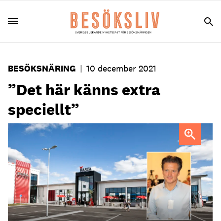
BESÖKSNÄRING
|
10 december 2021
”Det här känns extra
speciellt”
Rasta har 28 anläggningar runtom i Sverige, bland annat i
Värnamo.
Foto: Lasse Boström