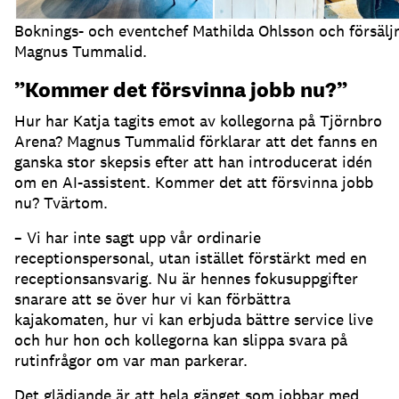
Boknings- och eventchef Mathilda Ohlsson och försälj
Magnus Tummalid.
”Kommer det försvinna jobb nu?”
Hur har Katja tagits emot av kollegorna på Tjörnbro
Arena?
Magnus Tummalid förklarar att det fanns en
ganska stor skepsis efter att han introducerat idén
om en AI-assistent.
Kommer det att försvinna jobb
nu?
Tvärtom.
– Vi har inte sagt upp vår ordinarie
receptionspersonal, utan istället förstärkt med en
receptionsansvarig.
Nu är hennes fokusuppgifter
snarare att se över hur vi kan förbättra
kajakomaten, hur vi kan erbjuda bättre service live
och hur hon och kollegorna kan slippa svara på
rutinfrågor om var man parkerar.
Det glädjande är att hela gänget som jobbar med