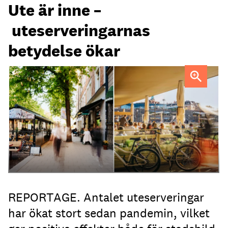
Ute är inne –
uteserveringarnas
betydelse ökar
Uteservering på Dryck vinbar samt Slussporten.
FOTO:
Samuel Unéus
REPORTAGE. Antalet uteserveringar
har ökat stort sedan pandemin, vilket