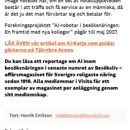
image hotellet har, om en del av hotellupplevelsen
består i att träffa och få service av en människa, då
är det ju det man förväntar sig och betalar för.
Forskningsprojektet ”AI-robotar i besöksnäringen:
En framtid med nya kollegor” pågår till maj 2027.
LÄS ÄVEN vår artikel om AI-Katja som guidar
gästerna på Tjörnbro Arena
Du kan läsa ett reportage om AI inom
besöksnäringen i senaste numret av Besöksliv –
affärsmagasinet för Sveriges roligaste näring
sedan 1916. Alla medlemmar i Visita får ett
exemplar av magasinet per anläggning genom
sitt medlemskap.
Text: Henrik Emilson
redaktionen@besoksliv.se