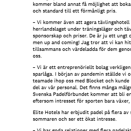
kommer bland annat få möjlighet att boka
och standard till ett förmånligt pris.
– Vi kommer även att agera tävlingshotell
herrlandslaget under träningsläger och täv
sponsorskap och priser. De är ju ett ungt 
men up and coming! Jag tror att vi kan hitt
tillsammans och värdeladda för dem geno
oss.
– Vi är ett entreprenöriellt bolag verkligen
sparlåga. I början av pandemin ställde vi 
teamade ihop oss med Blocket och kunde d
del av vår personal. Det finns många målgr
Svenska Padelförbundet kommer att bli en 
eftersom intresset för sporten bara växer,
Elite Hotels har erbjudit padel på flera av
sommaren och ser ett ökat intresse.
– Vi har goda relationer med flera padelak