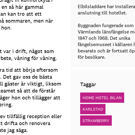
i en så här gammal
Elbilsladdare har installera
anslutning till hotellet.
Man kan tro att ett
 på sommaren, men när
Byggnaden fungerade som
r hon.
Värmlands länsfängelse m
1847 och 1968. Det unika
fängelsemuseet i källaren 
var i drift, något som
bevarats och är fortsatt ö
för besökare.
bete, våning för våning.
ra tid att börja eftersom
. Det gav oss de bästa
l gäster är viktigt, liksom
Taggar
eamet så att de förstår
säger hon och tillägger att
HOME HOTEL BILAN
ering.
KARLSTAD
 tillfällig reception eller
STRAWBERRY
tt drifta och renovera
te jag säga.