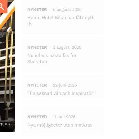
NYHETER
|
6 augusti 2026
Home Hotel Bilan har fått nytt
liv
NYHETER
|
3 augusti 2026
Nu inleds nästa fas för
Sheraton
NYHETER
|
29 juni 2026
”En saknad vän och inspiratör”
NYHETER
|
11 juni 2026
rgius
Nya möjligheter utan matkrav