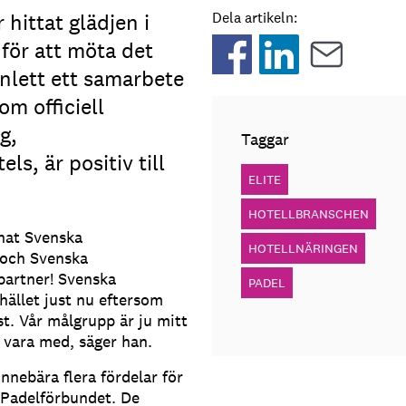
hittat glädjen i
Dela artikeln:
för att möta det
inlett ett samarbete
m officiell
g,
Taggar
ls, är positiv till
ELITE
HOTELLBRANSCHEN
nnat Svenska
HOTELLNÄRINGEN
 och Svenska
partner! Svenska
PADEL
hället just nu eftersom
t. Vår målgrupp är ju mitt
t vara med, säger han.
nebära flera fördelar för
 Padelförbundet. De