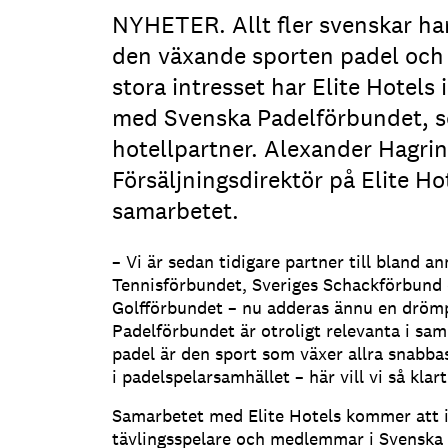
NYHETER. Allt fler svenskar har 
den växande sporten padel och 
stora intresset har Elite Hotels 
med Svenska Padelförbundet, so
hotellpartner. Alexander Hagrin
Försäljningsdirektör på Elite Hote
samarbetet.
– Vi är sedan tidigare partner till bland a
Tennisförbundet, Sveriges Schackförbund
Golfförbundet – nu adderas ännu en dröm
Padelförbundet är otroligt relevanta i sam
padel är den sport som växer allra snabbas
i padelspelarsamhället – här vill vi så klar
Samarbetet med Elite Hotels kommer att in
tävlingsspelare och medlemmar i Svenska