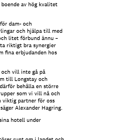
 boende av hög kvalitet
 för dam- och
lingar och hjälpa till med
och litet förbund ännu –
a riktigt bra synergier
m fina erbjudanden hos
 och vill inte gå på
om till Longstay och
ärför behålla en större
upper som vi vill nå och
viktig partner för oss
 säger Alexander Hagring.
 sina hotell under
törer runt om i landet och