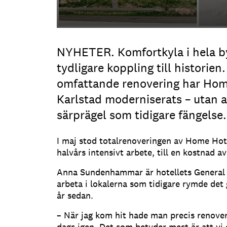
NYHETER. Komfortkyla i hela 
tydligare koppling till historien.
omfattande renovering har Home
Karlstad moderniserats – utan a
särprägel som tidigare fängelse.
I maj stod totalrenoveringen av Home Hotel
halvårs intensivt arbete, till en kostnad a
Anna Sundenhammar är hotellets General
arbeta i lokalerna som tidigare rymde det 
år sedan.
– När jag kom hit hade man precis renover
dags igen. Det som betyder mest är att vi 