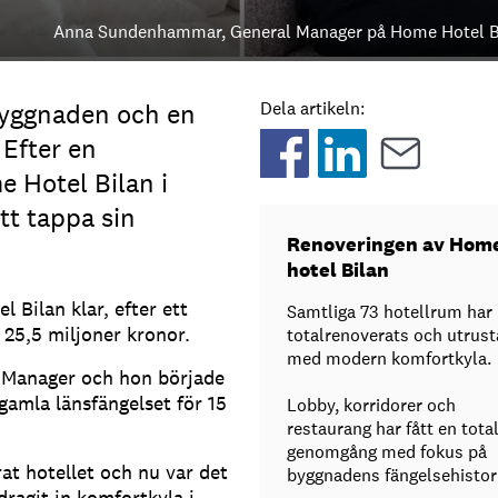
Anna Sundenhammar, General Manager på Home Hotel B
byggnaden och en
Dela artikeln:
 Efter en
 Hotel Bilan i
tt tappa sin
Renoveringen av Hom
hotel Bilan
 Bilan klar, efter ett
Samtliga 73 hotellrum har
v 25,5 miljoner kronor.
totalrenoverats och utrust
med modern komfortkyla.
 Manager och hon började
gamla länsfängelset för 15
Lobby, korridorer och
restaurang har fått en tota
genomgång med fokus på
at hotellet och nu var det
byggnadens fängelsehistor
dragit in komfortkyla i