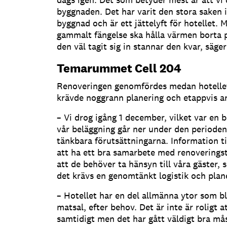
byggnaden. Det har varit den stora saken 
byggnad och är ett jättelyft för hotellet. 
gammalt fängelse ska hålla värmen borta
den väl tagit sig in stannar den kvar, säge
Temarummet Cell 204
Renoveringen genomfördes medan hotellet 
krävde noggrann planering och etappvis ar
– Vi drog igång 1 december, vilket var en b
vår beläggning går ner under den perioden
tänkbara förutsättningarna. Information til
att ha ett bra samarbete med renoveringst
att de behöver ta hänsyn till våra gäster, 
det krävs en genomtänkt logistik och plan
– Hotellet har en del allmänna ytor som blev
matsal, efter behov. Det är inte är roligt a
samtidigt men det har gått väldigt bra mås