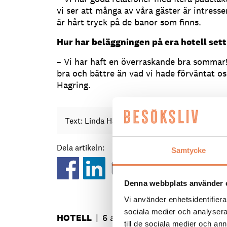
vi ser att många av våra gäster är intresse
är hårt tryck på de banor som finns.
Hur har beläggningen på era hotell set
– Vi har haft en överraskande bra sommar! 
bra och bättre än vad vi hade förväntat os
Hagring.
Text: Linda Hällqvist
redaktionen@besoksliv
Dela artikeln:
Samtycke
Denna webbplats använder 
Vi använder enhetsidentifierar
sociala medier och analysera 
HOTELL
|
6 augusti 2026
till de sociala medier och a