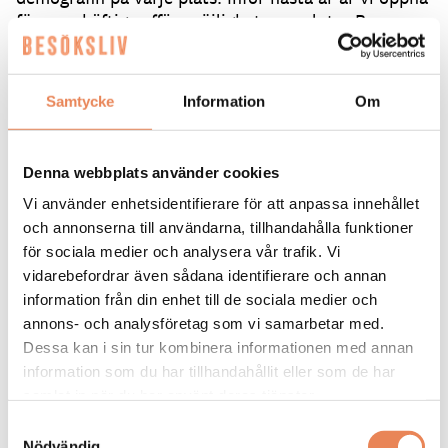
för nya, häftiga affärsmöjligheter, avslutar Brazer
Bozlak.
Samtycke
Information
Om
Text: Patrik Wirén
patrik.wiren@spoon.se
Dela artikeln:
Denna webbplats använder cookies
Vi använder enhetsidentifierare för att anpassa innehållet
och annonserna till användarna, tillhandahålla funktioner
för sociala medier och analysera vår trafik. Vi
vidarebefordrar även sådana identifierare och annan
information från din enhet till de sociala medier och
annons- och analysföretag som vi samarbetar med.
Urban Italian Group (UIG)
Dessa kan i sin tur kombinera informationen med annan
information som du har tillhandahållit eller som de har
Grundat: 2017.
samlat in när du har använt deras tjänster.
Består av 17 restauranger i Sverige och Spanien under
Samtyckesval
varumärken som Basta, Florentine, Cielo, Trattoria
Nödvändig