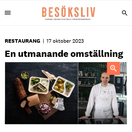
RESTAURANG
|
17 oktober 2023
En utmanande omställning
"Det är i grunden väldigt positivt, men också en stor
utmaning", säger Johan Edvardsson på Compass Group.
Foto: Compass Group