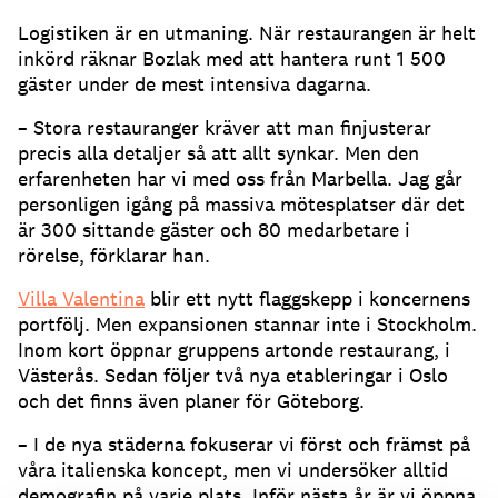
Logistiken är en utmaning. När restaurangen är helt
inkörd räknar Bozlak med att hantera runt 1 500
gäster under de mest intensiva dagarna.
– Stora restauranger kräver att man finjusterar
precis alla detaljer så att allt synkar. Men den
erfarenheten har vi med oss från Marbella. Jag går
personligen igång på massiva mötesplatser där det
är 300 sittande gäster och 80 medarbetare i
rörelse, förklarar han.
Villa Valentina
blir ett nytt flaggskepp i koncernens
portfölj. Men expansionen stannar inte i Stockholm.
Inom kort öppnar gruppens artonde restaurang, i
Västerås. Sedan följer två nya etableringar i Oslo
och det finns även planer för Göteborg.
– I de nya städerna fokuserar vi först och främst på
våra italienska koncept, men vi undersöker alltid
demografin på varje plats. Inför nästa år är vi öppna