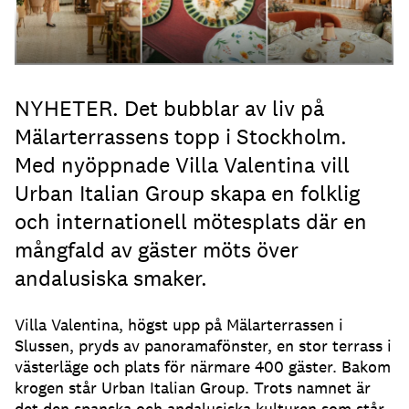
NYHETER. Det bubblar av liv på
Mälarterrassens topp i Stockholm.
Med nyöppnade Villa Valentina vill
Urban Italian Group skapa en folklig
och internationell mötesplats där en
mångfald av gäster möts över
andalusiska smaker.
Villa Valentina, högst upp på Mälarterrassen i
Slussen, pryds av panoramafönster, en stor terrass i
västerläge och plats för närmare 400 gäster. Bakom
krogen står Urban Italian Group. Trots namnet är
det den spanska och andalusiska kulturen som står