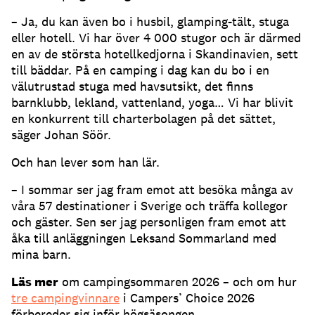
– Ja, du kan även bo i husbil, glamping-tält, stuga
eller hotell. Vi har över 4 000 stugor och är därmed
en av de största hotellkedjorna i Skandinavien, sett
till bäddar. På en camping i dag kan du bo i en
välutrustad stuga med havsutsikt, det finns
barnklubb, lekland, vattenland, yoga… Vi har blivit
en konkurrent till charterbolagen på det sättet,
säger Johan Söör.
Och han lever som han lär.
– I sommar ser jag fram emot att besöka många av
våra 57 destinationer i Sverige och träffa kollegor
och gäster. Sen ser jag personligen fram emot att
åka till anläggningen Leksand Sommarland med
mina barn.
Läs mer
om campingsommaren 2026 – och om hur
tre campingvinnare
i Campers’ Choice 2026
förbereder sig inför högsäsongen.