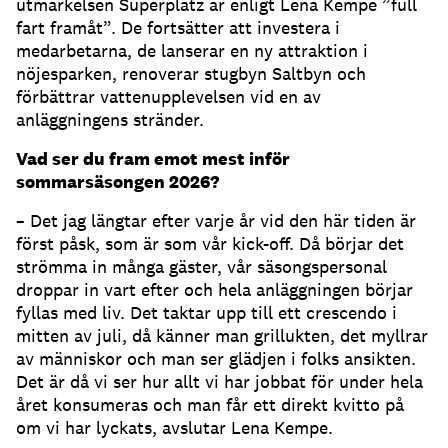
utmärkelsen Superplatz är enligt Lena Kempe ”full
fart framåt”. De fortsätter att investera i
medarbetarna, de lanserar en ny attraktion i
nöjesparken, renoverar stugbyn Saltbyn och
förbättrar vattenupplevelsen vid en av
anläggningens stränder.
Vad ser du fram emot mest inför
sommarsäsongen 2026?
– Det jag längtar efter varje år vid den här tiden är
först påsk, som är som vår kick-off. Då börjar det
strömma in många gäster, vår säsongspersonal
droppar in vart efter och hela anläggningen börjar
fyllas med liv. Det taktar upp till ett crescendo i
mitten av juli, då känner man grillukten, det myllrar
av människor och man ser glädjen i folks ansikten.
Det är då vi ser hur allt vi har jobbat för under hela
året konsumeras och man får ett direkt kvitto på
om vi har lyckats, avslutar Lena Kempe.