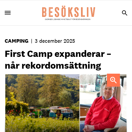
CAMPING
|
3 december 2025
First Camp expanderar –
når rekordomsättning
First Camp, och vd Johan Söör, har gett sig in på den tyska
och schweiziska campingmarknaden.