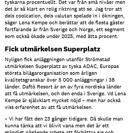
tyskarna procentuellt. Det var från små nivåer men
det är så klart en rolig riktning att se. Jag tror att
dels coolcation, dels valutan spelade in i ökningen,
säger Lena Kempe och berättar att de flesta gäster
fortfarande är från Sverige och Norge, ett segment
som också ökade under 2025, med åtta procent.
Fick utmärkelsen Superplatz
Nyligen fick anläggningen utanför Strömstad
utmärkelsen Superplatz av tyska ADAC, Europas
största bilägarorganisation som årligen
kvalitetsgranskar över 5 000 anläggningar i 38
länder. Daftö Resort är en av fyra nordiska länder
att få utmärkelsen, och den enda i Sverige. Vd Lena
Kempe är självklart mycket nöjd – men har också
viss erfarenhet av att få utmärkelsen.
– Vi har fått den 23 gånger tidigare. Då skulle man
kunna tänka att vi blivit vana men det är ett
ständigt pågående arbete att förbättra sig och