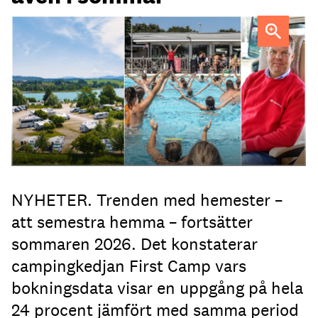
Campingen ger charterbolagen en god match om
sommarresenärerna, säger Johan Söör, vd First Camp.
NYHETER. Trenden med hemester –
att semestra hemma – fortsätter
sommaren 2026. Det konstaterar
campingkedjan First Camp vars
bokningsdata visar en uppgång på hela
24 procent jämfört med samma period