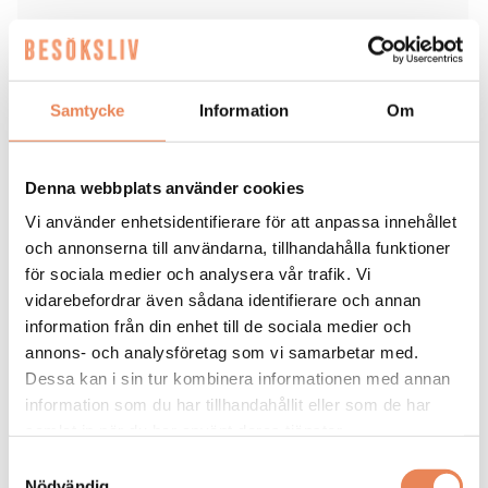
CAMPING
|
9 april 2026
Samtycke
Information
Om
Tre campingvinnare om
sommaren
Denna webbplats använder cookies
Vi använder enhetsidentifierare för att anpassa innehållet
och annonserna till användarna, tillhandahålla funktioner
Hultsfred Strandcamping står redo för en ny säsong.
för sociala medier och analysera vår trafik. Vi
vidarebefordrar även sådana identifierare och annan
information från din enhet till de sociala medier och
annons- och analysföretag som vi samarbetar med.
Dessa kan i sin tur kombinera informationen med annan
information som du har tillhandahållit eller som de har
samlat in när du har använt deras tjänster.
Samtyckesval
Nödvändig