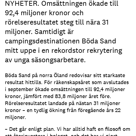
NYHETER. Omsättningen ökade till
92,4 miljoner kronor och
rörelseresultatet steg till nära 31
miljoner. Samtidigt är
campingsdestinationen Böda Sand
mitt uppe i en rekordstor rekrytering
av unga säsongsarbetare.
Böda Sand på norra Öland redovisar sitt starkaste
resultat hittills. För räkenskapsåret som avslutades
i september ökade omsättningen till 92,4 miljoner
kronor, jämfört med 83,8 miljoner året före.
Rörelseresultatet landade på nästan 31 miljoner
kronor – en tydlig ökning från föregående års 22
miljoner.
– Det går enligt plan. Vi har alltid haft en filosofi om
att återinvestera i bolaget, och det har vi gjort