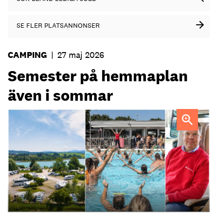
SE FLER PLATSANNONSER
CAMPING
|
27 maj 2026
Semester på hemmaplan
även i sommar
Campingen ger charterbolagen en god match om
sommarresenärerna, säger Johan Söör, vd First Camp.