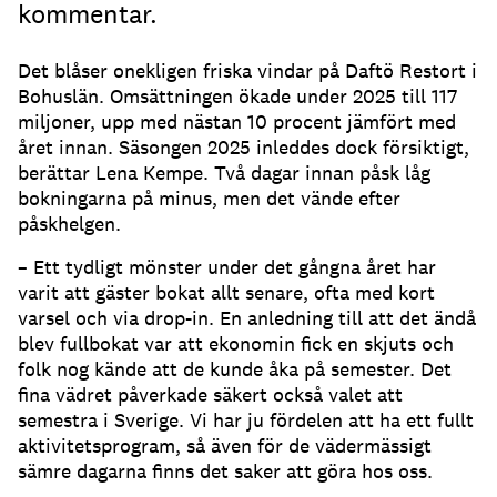
kommentar.
Det blåser onekligen friska vindar på Daftö Restort i
Bohuslän. Omsättningen ökade under 2025 till 117
miljoner, upp med nästan 10 procent jämfört med
året innan. Säsongen 2025 inleddes dock försiktigt,
berättar Lena Kempe. Två dagar innan påsk låg
bokningarna på minus, men det vände efter
påskhelgen.
– Ett tydligt mönster under det gångna året har
varit att gäster bokat allt senare, ofta med kort
varsel och via drop-in. En anledning till att det ändå
blev fullbokat var att ekonomin fick en skjuts och
folk nog kände att de kunde åka på semester. Det
fina vädret påverkade säkert också valet att
semestra i Sverige. Vi har ju fördelen att ha ett fullt
aktivitetsprogram, så även för de vädermässigt
sämre dagarna finns det saker att göra hos oss.