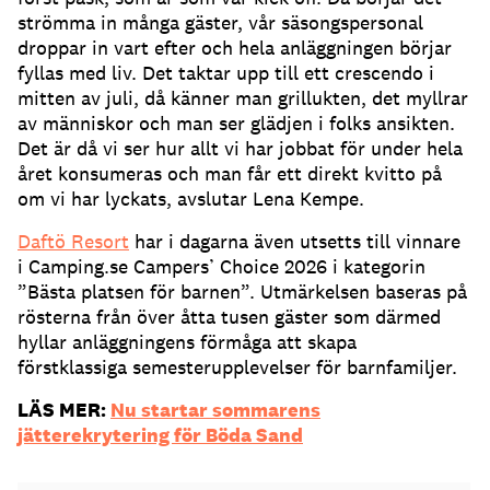
strömma in många gäster, vår säsongspersonal
droppar in vart efter och hela anläggningen börjar
fyllas med liv. Det taktar upp till ett crescendo i
mitten av juli, då känner man grillukten, det myllrar
av människor och man ser glädjen i folks ansikten.
Det är då vi ser hur allt vi har jobbat för under hela
året konsumeras och man får ett direkt kvitto på
om vi har lyckats, avslutar Lena Kempe.
Daftö Resort
har i dagarna även utsetts till vinnare
i Camping.se Campers’ Choice 2026 i kategorin
”Bästa platsen för barnen”. Utmärkelsen baseras på
rösterna från över åtta tusen gäster som därmed
hyllar anläggningens förmåga att skapa
förstklassiga semesterupplevelser för barnfamiljer.
LÄS MER:
Nu startar sommarens
jätterekrytering för Böda Sand