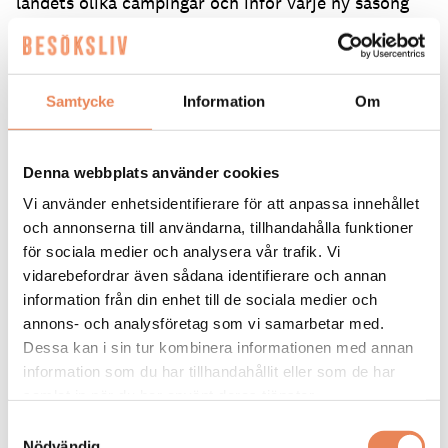
landets olika campingar och inför varje ny säsong
utvecklas gästernas behov.
Hultsfred Strandcamping
,
Gullbrannagården
och
Bomstadbaden Camping
är några av de besöksmål
Samtycke
Information
Om
som vann pris i Campers’ Choice 2026, där gästerna
själva har röstat fram sina favoriter. Besöksliv
ringde upp för att kolla läget inför sommaren.
Denna webbplats använder cookies
Erica Hammarlund, vd på Hultsfred
Vi använder enhetsidentifierare för att anpassa innehållet
Strandcamping:
och annonserna till användarna, tillhandahålla funktioner
för sociala medier och analysera vår trafik. Vi
Har ni märkt av några nya förväntningar från
vidarebefordrar även sådana identifierare och annan
gästerna?
information från din enhet till de sociala medier och
annons- och analysföretag som vi samarbetar med.
– Från att vi tog över campingen för sju år sedan
Dessa kan i sin tur kombinera informationen med annan
har frågan om att kunna ladda sin bil blivit större.
För två år sedan satte vi upp nya laddstolpar för att
information som du har tillhandahållit eller som de har
bemöta efterfrågan.
samlat in när du har använt deras tjänster.
Samtyckesval
Vad är era utmaningar som campingplats?
Nödvändig