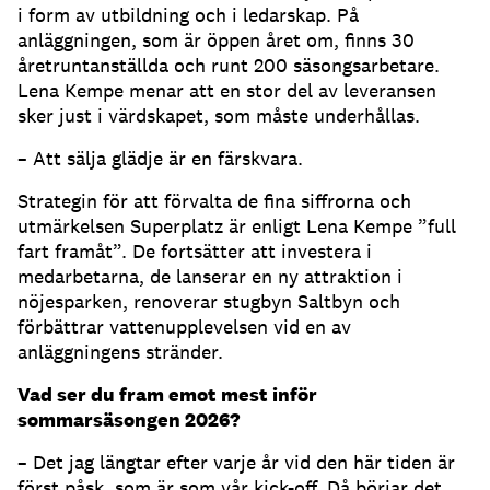
i form av utbildning och i ledarskap. På
anläggningen, som är öppen året om, finns 30
åretruntanställda och runt 200 säsongsarbetare.
Lena Kempe menar att en stor del av leveransen
sker just i värdskapet, som måste underhållas.
– Att sälja glädje är en färskvara.
Strategin för att förvalta de fina siffrorna och
utmärkelsen Superplatz är enligt Lena Kempe ”full
fart framåt”. De fortsätter att investera i
medarbetarna, de lanserar en ny attraktion i
nöjesparken, renoverar stugbyn Saltbyn och
förbättrar vattenupplevelsen vid en av
anläggningens stränder.
Vad ser du fram emot mest inför
sommarsäsongen 2026?
– Det jag längtar efter varje år vid den här tiden är
först påsk, som är som vår kick-off. Då börjar det