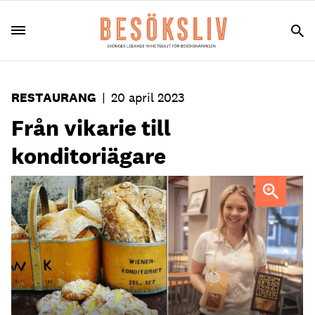
RESTAURANG
|
20 april 2023
Från vikarie till
konditoriägare
Malin Olenius med priset hon fick när hon blev utsedd till
Årets Unga Företagare i Hedemora 2022.
Foto:
Wienerkonditoriet