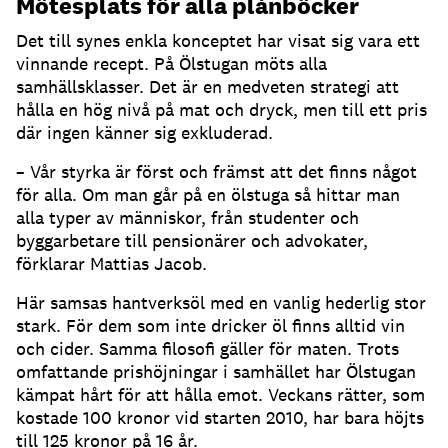
Mötesplats för alla plånböcker
Det till synes enkla konceptet har visat sig vara ett
vinnande recept. På Ölstugan möts alla
samhällsklasser. Det är en medveten strategi att
hålla en hög nivå på mat och dryck, men till ett pris
där ingen känner sig exkluderad.
– Vår styrka är först och främst att det finns något
för alla. Om man går på en ölstuga så hittar man
alla typer av människor, från studenter och
byggarbetare till pensionärer och advokater,
förklarar Mattias Jacob.
Här samsas hantverksöl med en vanlig hederlig stor
stark. För dem som inte dricker öl finns alltid vin
och cider. Samma filosofi gäller för maten. Trots
omfattande prishöjningar i samhället har Ölstugan
kämpat hårt för att hålla emot. Veckans rätter, som
kostade 100 kronor vid starten 2010, har bara höjts
till 125 kronor på 16 år.