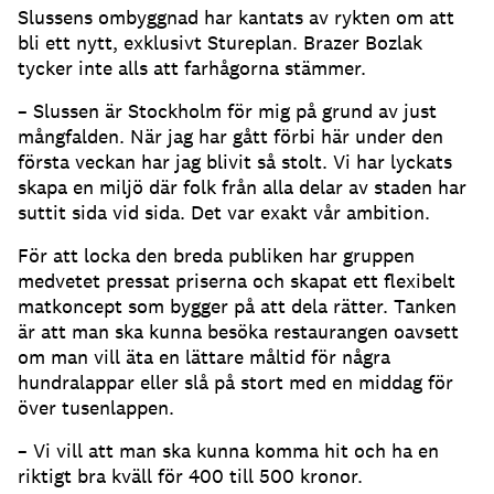
Slussens ombyggnad har kantats av rykten om att
bli ett nytt, exklusivt Stureplan. Brazer Bozlak
tycker inte alls att farhågorna stämmer.
– Slussen är Stockholm för mig på grund av just
mångfalden. När jag har gått förbi här under den
första veckan har jag blivit så stolt. Vi har lyckats
skapa en miljö där folk från alla delar av staden har
suttit sida vid sida. Det var exakt vår ambition.
För att locka den breda publiken har gruppen
medvetet pressat priserna och skapat ett flexibelt
matkoncept som bygger på att dela rätter. Tanken
är att man ska kunna besöka restaurangen oavsett
om man vill äta en lättare måltid för några
hundralappar eller slå på stort med en middag för
över tusenlappen.
– Vi vill att man ska kunna komma hit och ha en
riktigt bra kväll för 400 till 500 kronor.