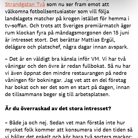
Strandgatan Två
som nu ser fram emot att
välkomna fotbollsentusiaster som vill följa
landslagets matcher på krogen istället för hemma i
tv-soffan. Och trots att Sveriges premiärmatch äger
rum klockan fyra på måndagsmorgonen den 15 juni
är intresset stort. Det berättar Mattias Ergül,
delägare och platschef, några dagar innan avspark.
– Det är en väldigt bra känsla inför VM. Vi har två
våningar och den övre är redan fullbokat. Så nu har
vi även öppnat den mindre restaurangen på nedre
våningen för bokningar. Jag vet att en del företag
har bokat och ser det som en start på dagen, innan
de tillsammans beger sig till arbetsplatsen.
Är du överraskad av det stora intresset?
– Både ja och nej. Sedan vet man förstås inte hur
mycket folk kommer att konsumera vid den tiden så
vi håller det enkelt och kör bara två sorters mackor: