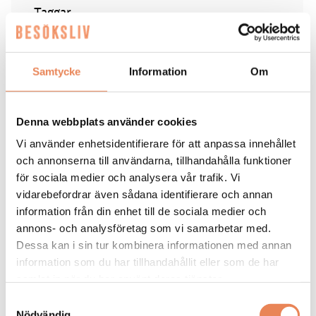
Taggar
URBAN ITALIAN GROUP
Samtycke
Information
Om
Denna webbplats använder cookies
Vi använder enhetsidentifierare för att anpassa innehållet
RESTAURANG
|
12 juni 2026
och annonserna till användarna, tillhandahålla funktioner
Fotbollsfest på lokal – fyra
för sociala medier och analysera vår trafik. Vi
vidarebefordrar även sådana identifierare och annan
på morgonen
information från din enhet till de sociala medier och
annons- och analysföretag som vi samarbetar med.
Strandgatan Två välkomnar svenska fotbollsfans kl 04.
Dessa kan i sin tur kombinera informationen med annan
information som du har tillhandahållit eller som de har
samlat in när du har använt deras tjänster.
Samtyckesval
Nödvändig