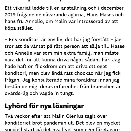
Ett vikariat ledde till en anställning och i december
2019 frågade de dåvarande ägarna, Hans Mases och
hans fru Annelie, om Malin var intresserad av att
köpa stället.
– Ens konditori är ens liv, det har jag förstått – jag
tror att de väntat på rätt person att sälja till. Hasse
och Annelie var som min extra familj, man måste
vara det för att kunna driva något sådant här. Jag
hade haft en flickdröm om att driva ett eget
konditori, men blev ändå rätt chockad när jag fick
frågan. Jag konsulterade mina föräldrar innan jag
bestämde mig, deras erfarenhet från branschen är
ovärderlig och vägde in tungt.
Lyhörd för nya lösningar
Två veckor efter att Malin Olenius tagit över
konditoriet bröt pandemin ut. Det blev en mycket
speciell start på det nya livet som egenföretagare.