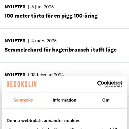
NYHETER
|
5 juni 2025
100 meter tårta för en pigg 100-åring
NYHETER
|
4 mars 2025
Semmelrekord för bageribransch i tufft läge
NYHETER
|
13 februari 2024
”Jobbar ständigt med att förfina vårt recept”
Samtycke
Information
Om
NYHETER
|
15 november 2023
Ritornos historia – en del av succén
Denna webbplats använder cookies