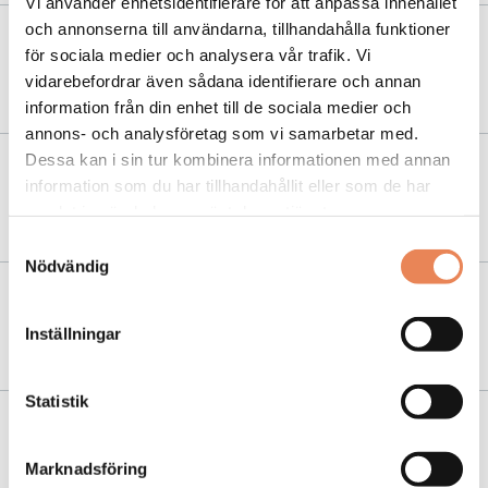
Vi använder enhetsidentifierare för att anpassa innehållet
och annonserna till användarna, tillhandahålla funktioner
NYHETER
|
9 november 2023
för sociala medier och analysera vår trafik. Vi
vidarebefordrar även sådana identifierare och annan
Hon hyllar morfar med blå bakverk
information från din enhet till de sociala medier och
annons- och analysföretag som vi samarbetar med.
Dessa kan i sin tur kombinera informationen med annan
NYHETER
|
20 april 2023
information som du har tillhandahållit eller som de har
Från vikarie till konditoriägare
samlat in när du har använt deras tjänster.
Samtyckesval
Nödvändig
NYHETER
|
11 maj 2021
Inställningar
Svenska Konditorlandslaget utsett
Statistik
NYHETER
|
25 februari 2020
Ökad efterfrågan på specialsemlor
Marknadsföring