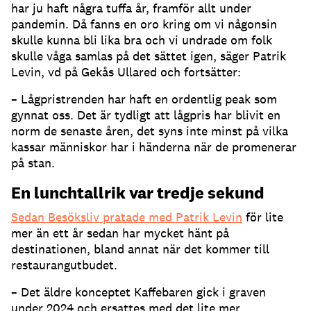
har ju haft några tuffa år, framför allt under
pandemin. Då fanns en oro kring om vi någonsin
skulle kunna bli lika bra och vi undrade om folk
skulle våga samlas på det sättet igen, säger Patrik
Levin, vd på Gekås Ullared och fortsätter:
– Lågpristrenden har haft en ordentlig peak som
gynnat oss. Det är tydligt att lågpris har blivit en
norm de senaste åren, det syns inte minst på vilka
kassar människor har i händerna när de promenerar
på stan.
En lunchtallrik var tredje sekund
Sedan Besöksliv pratade med Patrik Levin
för lite
mer än ett år sedan har mycket hänt på
destinationen, bland annat när det kommer till
restaurangutbudet.
– Det äldre konceptet Kaffebaren gick i graven
under 2024 och ersattes med det lite mer