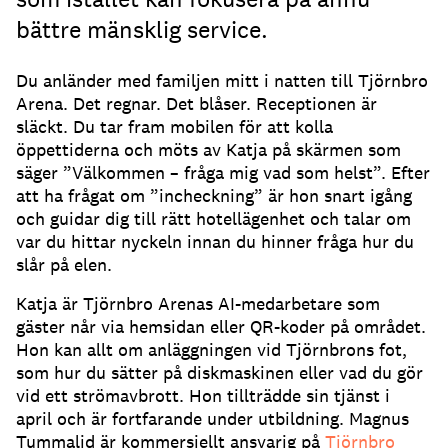
bättre mänsklig service.
Du anländer med familjen mitt i natten till Tjörnbro
Arena.
Det regnar.
Det blåser.
Receptionen är
släckt.
Du tar fram mobilen för att kolla
öppettiderna och möts av Katja på skärmen som
säger ”Välkommen – fråga mig vad som helst”.
Efter
att ha frågat om ”incheckning” är hon snart igång
och guidar dig till rätt hotellägenhet och talar om
var du hittar nyckeln innan du hinner fråga hur du
slår på elen.
Katja är Tjörnbro Arenas AI-medarbetare som
gäster når via hemsidan eller QR-koder på området.
Hon kan allt om anläggningen vid Tjörnbrons fot,
som hur du sätter på diskmaskinen eller vad du gör
vid ett strömavbrott.
Hon tillträdde sin tjänst i
april och är fortfarande under utbildning.
Magnus
Tummalid är kommersiellt ansvarig på
Tjörnbro