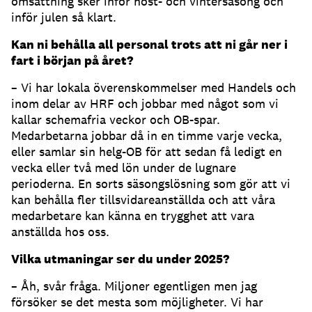
omsättning sker inför höst- och vintersäsong och
inför julen så klart.
Kan ni behålla all personal trots att ni går ner i
fart i början på året?
– Vi har lokala överenskommelser med Handels och
inom delar av HRF och jobbar med något som vi
kallar schemafria veckor och OB-spar.
Medarbetarna jobbar då in en timme varje vecka,
eller samlar sin helg-OB för att sedan få ledigt en
vecka eller två med lön under de lugnare
perioderna. En sorts säsongslösning som gör att vi
kan behålla fler tillsvidareanställda och att våra
medarbetare kan känna en trygghet att vara
anställda hos oss.
Vilka utmaningar ser du under 2025?
– Åh, svår fråga. Miljoner egentligen men jag
försöker se det mesta som möjligheter. Vi har