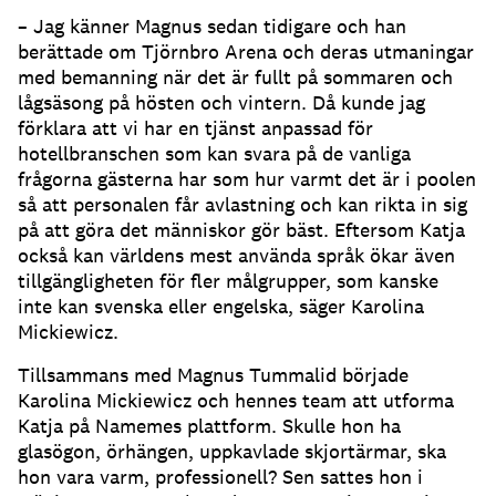
– Jag känner Magnus sedan tidigare och han
berättade om Tjörnbro Arena och deras utmaningar
med bemanning när det är fullt på sommaren och
lågsäsong på hösten och vintern.
Då kunde jag
förklara att vi har en tjänst anpassad för
hotellbranschen som kan svara på de vanliga
frågorna gästerna har som hur varmt det är i poolen
så att personalen får avlastning och kan rikta in sig
på att göra det människor gör bäst.
Eftersom Katja
också kan världens mest använda språk ökar även
tillgängligheten för fler målgrupper, som kanske
inte kan svenska eller engelska, säger Karolina
Mickiewicz.
Tillsammans med Magnus Tummalid började
Karolina Mickiewicz och hennes team att utforma
Katja på Namemes plattform.
Skulle hon ha
glasögon, örhängen, uppkavlade skjortärmar, ska
hon vara varm, professionell?
Sen sattes hon i