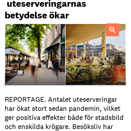
uteserveringarnas
betydelse ökar
Uteservering på Dryck vinbar samt Slussporten.
FOTO:
Samuel Unéus
REPORTAGE. Antalet uteserveringar
har ökat stort sedan pandemin, vilket
ger positiva effekter både för stadsbild
och enskilda krögare. Besöksliv har