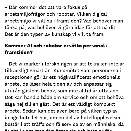
– Där kommer det att vara fokus på
arbetsmiljöfrågor och robotar. Vilken digital
arbetsmiljö vi vill ha i framtiden? Vad behöver man
tänka på, vad behöver vi göra idag för att nå dit.
Det är den typen av kunskap vi vill ta fram.
Kommer AI och robotar ersätta personal i
framtiden?
– Det vi märker i forskningen är att tekniken inte är
tillräckligt smart än. Kundmötet som personerna i
receptionen gör är ett högkvalificerat emotionellt
arbete, de läser hela tiden av och anpassar sig
utifrån gästens behov, som inte alltid är uttalade.
Det kan handla både om service och om att behöva
säga nej till en gäst. Det är ett väldigt komplext
arbete. Sedan kan det även bero på vilken typ av
image hotellet har, om en del av hotellupplevelsen
består i att träffa och få service av en människa, då
är det ju det man förväntar sig och betalar för.