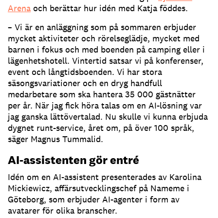
Arena
och berättar hur idén med Katja föddes.
– Vi är en anläggning som på sommaren erbjuder
mycket aktiviteter och rörelseglädje, mycket med
barnen i fokus och med boenden på camping eller i
lägenhetshotell.
Vintertid satsar vi på konferenser,
event och långtidsboenden.
Vi har stora
säsongsvariationer och en dryg handfull
medarbetare som ska hantera 35 000 gästnätter
per år.
När jag fick höra talas om en AI-lösning var
jag ganska lättövertalad.
Nu skulle vi kunna erbjuda
dygnet runt-service, året om, på över 100 språk,
säger Magnus Tummalid.
AI-assistenten gör entré
Idén om en AI-assistent presenterades av Karolina
Mickiewicz, affärsutvecklingschef på Nameme i
Göteborg, som erbjuder AI-agenter i form av
avatarer för olika branscher.