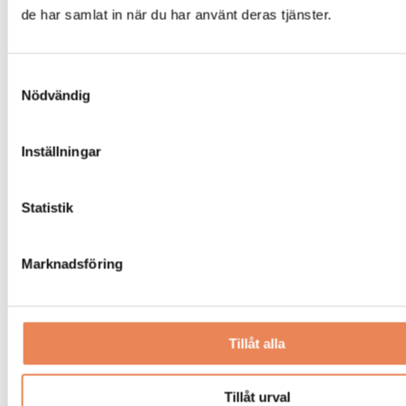
de har samlat in när du har använt deras tjänster.
Samtyckesval
Nödvändig
Taggar
Inställningar
AI
BFUF
FORSKNING
Statistik
Marknadsföring
BESÖKSNÄRING
|
14 juli 2026
AI-Katja guidar gästerna på
Tillåt alla
Tjörnbro Arena
Tillåt urval