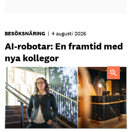
BESÖKSNÄRING
|
4 augusti 2026
AI-robotar: En framtid med
nya kollegor
Professor Kristina Palm FOTO: Theresia Viska
FOTO:
Dylan Calluy / Unsplash