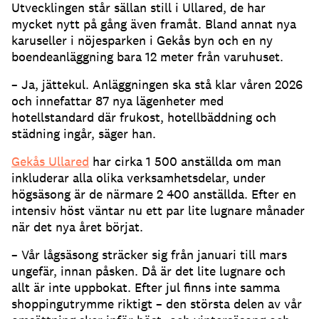
Utvecklingen står sällan still i Ullared, de har
mycket nytt på gång även framåt. Bland annat nya
karuseller i nöjesparken i Gekås byn och en ny
boendeanläggning bara 12 meter från varuhuset.
– Ja, jättekul. Anläggningen ska stå klar våren 2026
och innefattar 87 nya lägenheter med
hotellstandard där frukost, hotellbäddning och
städning ingår, säger han.
Gekås Ullared
har cirka 1 500 anställda om man
inkluderar alla olika verksamhetsdelar, under
högsäsong är de närmare 2 400 anställda. Efter en
intensiv höst väntar nu ett par lite lugnare månader
när det nya året börjat.
– Vår lågsäsong sträcker sig från januari till mars
ungefär, innan påsken. Då är det lite lugnare och
allt är inte uppbokat. Efter jul finns inte samma
shoppingutrymme riktigt – den största delen av vår