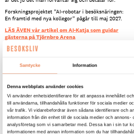
Forskningsprojektet ”AI-robotar i besöksnäringen:
En framtid med nya kollegor” pågår till maj 2027.
LÄS ÄVEN vår artikel om AI-Katja som guidar
gästerna på Tjörnbro Arena
Du kan läsa ett reportage om AI inom
besöksnäringen i senaste numret av Besöksliv –
affärsmagasinet för Sveriges roligaste näring
Samtycke
Information
sedan 1916. Alla medlemmar i Visita får ett
exemplar av magasinet per anläggning genom
sitt medlemskap.
Denna webbplats använder cookies
Vi använder enhetsidentifierare för att anpassa innehållet o
till användarna, tillhandahålla funktioner för sociala medier 
Text: Henrik Emilson
redaktionen@besoksliv.se
vår trafik. Vi vidarebefordrar även sådana identifierare och 
information från din enhet till de sociala medier och annons- 
Dela artikeln:
analysföretag som vi samarbetar med. Dessa kan i sin tur 
informationen med annan information som du har tillhandahåll