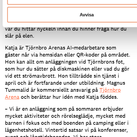
öppettiderna och möts av Katja på skärmen som
säger ”Välkommen – fråga mig vad som helst”.
Efter
att ha frågat om ”incheckning” är hon snart igång
Avvisa
och guidar dig till rätt hotellägenhet och talar om
var du hittar nyckeln innan du hinner fråga hur du
slår på elen.
Katja är Tjörnbro Arenas AI-medarbetare som
gäster når via hemsidan eller QR-koder på området.
Hon kan allt om anläggningen vid Tjörnbrons fot,
som hur du sätter på diskmaskinen eller vad du gör
vid ett strömavbrott.
Hon tillträdde sin tjänst i
april och är fortfarande under utbildning.
Magnus
Tummalid är kommersiellt ansvarig på
Tjörnbro
Arena
och berättar hur idén med Katja föddes.
– Vi är en anläggning som på sommaren erbjuder
mycket aktiviteter och rörelseglädje, mycket med
barnen i fokus och med boenden på camping eller i
lägenhetshotell.
Vintertid satsar vi på konferenser,
event och långtidsboenden.
Vi har stora