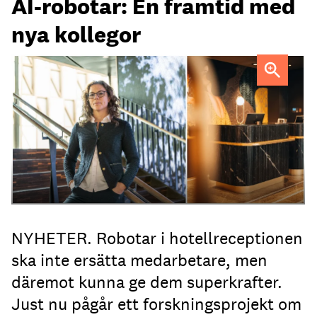
AI-robotar: En framtid med
nya kollegor
Professor Kristina Palm FOTO: Theresia Viska
FOTO:
Dylan Calluy / Unsplash
NYHETER. Robotar i hotellreceptionen
ska inte ersätta medarbetare, men
däremot kunna ge dem superkrafter.
Just nu pågår ett forskningsprojekt om