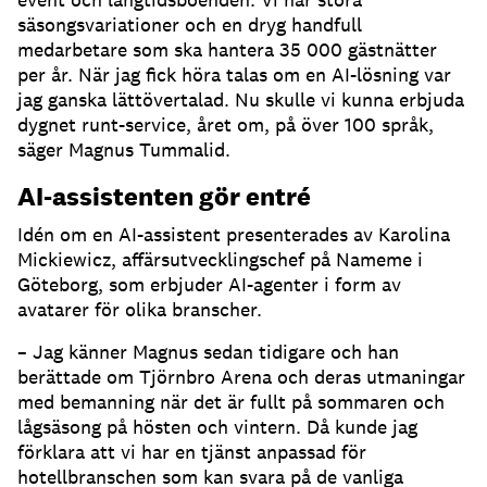
säsongsvariationer och en dryg handfull
medarbetare som ska hantera 35 000 gästnätter
per år.
När jag fick höra talas om en AI-lösning var
jag ganska lättövertalad.
Nu skulle vi kunna erbjuda
dygnet runt-service, året om, på över 100 språk,
säger Magnus Tummalid.
AI-assistenten gör entré
Idén om en AI-assistent presenterades av Karolina
Mickiewicz, affärsutvecklingschef på Nameme i
Göteborg, som erbjuder AI-agenter i form av
avatarer för olika branscher.
– Jag känner Magnus sedan tidigare och han
berättade om Tjörnbro Arena och deras utmaningar
med bemanning när det är fullt på sommaren och
lågsäsong på hösten och vintern.
Då kunde jag
förklara att vi har en tjänst anpassad för
hotellbranschen som kan svara på de vanliga