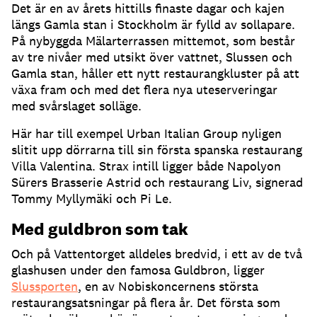
Det är en av årets hittills finaste dagar och kajen
längs Gamla stan i Stockholm är fylld av sollapare
.
På nybyggda Mälarterrassen mittemot, som består
av tre nivåer med utsikt över vattnet, Slussen och
Gamla stan, håller ett nytt restaurangkluster på att
växa fram och med det flera nya uteserveringar
med svårslaget solläge
.
Här har till exempel Urban Italian Group nyligen
slitit upp dörrarna till sin första spanska restaurang
Villa Valentina
.
Strax intill ligger både Napolyon
Sürers Brasserie Astrid och restaurang Liv, signerad
Tommy Myllymäki och Pi Le
.
Med guldbron som tak
Och på Vattentorget alldeles bredvid, i ett av de två
glashusen under den famosa Guldbron, ligger
Slussporten
, en av Nobiskoncernens största
restaurangsatsningar på flera år
.
Det första som