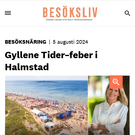
BESÖKSNÄRING
|
5 augusti 2024
Gyllene Tider–feber i
Halmstad
Tylösand FOTO: Reisegutta
Karolina Davidsson