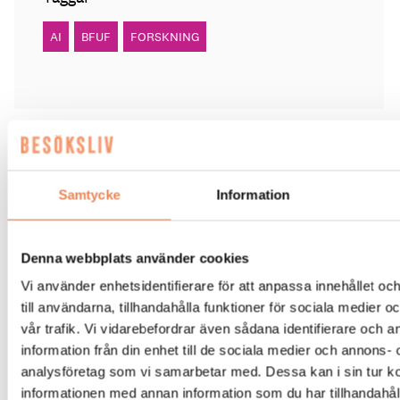
AI
BFUF
FORSKNING
BESÖKSNÄRING
|
14 juli 2026
Samtycke
Information
AI-Katja guidar gästerna på
Tjörnbro Arena
Denna webbplats använder cookies
Vi använder enhetsidentifierare för att anpassa innehållet o
AI-medarbetaren Katja tillträdde i tjänst i april.
till användarna, tillhandahålla funktioner för sociala medier 
vår trafik. Vi vidarebefordrar även sådana identifierare och 
information från din enhet till de sociala medier och annons- 
analysföretag som vi samarbetar med. Dessa kan i sin tur 
informationen med annan information som du har tillhandahåll