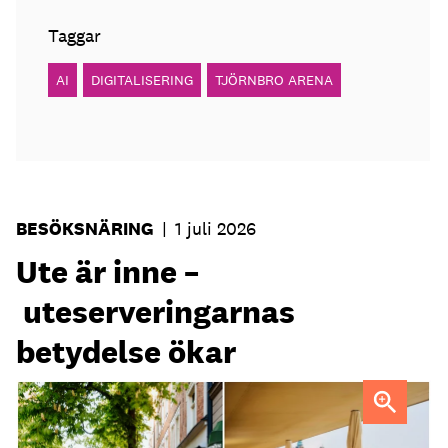
Taggar
AI
DIGITALISERING
TJÖRNBRO ARENA
BESÖKSNÄRING
|
1 juli 2026
Ute är inne –
uteserveringarnas
betydelse ökar
Uteservering på Dryck vinbar samt Slussporten.
FOTO:
Samuel Unéus