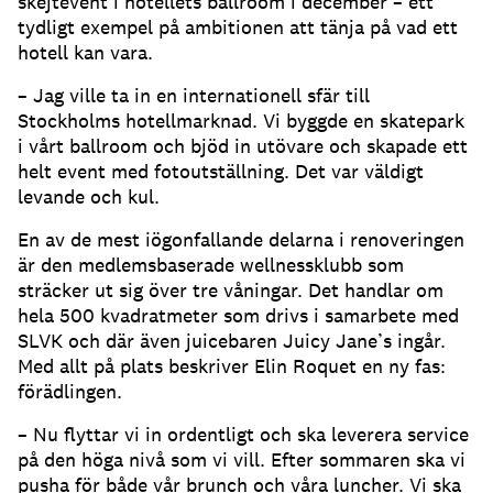
skejtevent i hotellets ballroom i december – ett
tydligt exempel på ambitionen att tänja på vad ett
hotell kan vara.
– Jag ville ta in en internationell sfär till
Stockholms hotellmarknad. Vi byggde en skatepark
i vårt ballroom och bjöd in utövare och skapade ett
helt event med fotoutställning. Det var väldigt
levande och kul.
En av de mest iögonfallande delarna i renoveringen
är den medlemsbaserade wellnessklubb som
sträcker ut sig över tre våningar. Det handlar om
hela 500 kvadratmeter som drivs i samarbete med
SLVK och där även juicebaren Juicy Jane’s ingår.
Med allt på plats beskriver Elin Roquet en ny fas:
förädlingen.
– Nu flyttar vi in ordentligt och ska leverera service
på den höga nivå som vi vill. Efter sommaren ska vi
pusha för både vår brunch och våra luncher. Vi ska