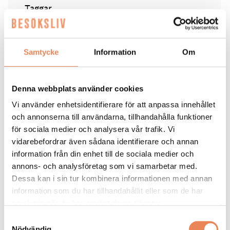
Taggar
HOME HOTEL BILAN
KARLSTAD
STRAWBERRY
Samtycke
Information
Om
Denna webbplats använder cookies
Vi använder enhetsidentifierare för att anpassa innehållet
HOTELL
|
3 augusti 2026
och annonserna till användarna, tillhandahålla funktioner
Nu inleds nästa fas för
för sociala medier och analysera vår trafik. Vi
vidarebefordrar även sådana identifierare och annan
Sheraton
information från din enhet till de sociala medier och
annons- och analysföretag som vi samarbetar med.
Elin Roquet
Dessa kan i sin tur kombinera informationen med annan
information som du har tillhandahållit eller som de har
samlat in när du har använt deras tjänster.
Samtyckesval
Nödvändig