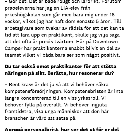
– Gör det! Det är både roligt och lärorikt. Förutom
praoeleverna har jag en LIA-elev från
yrkeshögskolan som går med bara mig under 18
veckor, vilket jag har haft dom senaste 5 åren. Till
arbetsgivare som tvekar av rädsla för att det kan ta
tid att lära upp en praktikant, skulle jag vilja säga
att det ofta är precis tvärtom. Här på Downtown
Camper har praktikanterna snabbt blivit en del av
teamet vilket vi båda bara ser som något positivt.
Du tar också emot praktikanter för att stötta
näringen på sikt. Berätta, hur resonerar du?
– Rent krass är det ju så att vi behöver säkra
kompetensförsörjningen. Kompetensbristen är inte
längre koncentrerad till en viss yrkesroll. Vi
behöver fylla på överallt. Vi behöver ingjuta
framtidstro, visa unga människor att den här
branschen är värd att satsa på.
Apropå personalbrist, hur ser det ut för er del