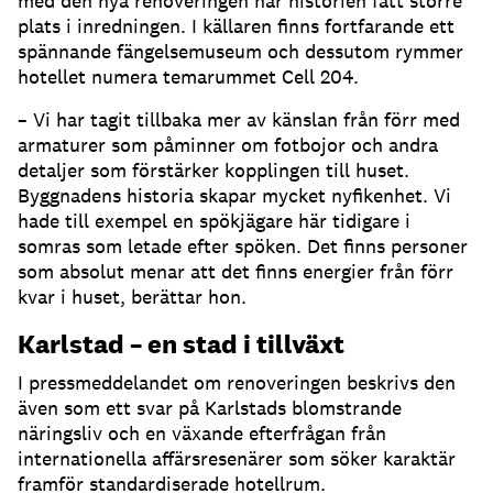
med den nya renoveringen har historien fått större
plats i inredningen. I källaren finns fortfarande ett
spännande fängelsemuseum och dessutom rymmer
hotellet numera temarummet Cell 204.
– Vi har tagit tillbaka mer av känslan från förr med
armaturer som påminner om fotbojor och andra
detaljer som förstärker kopplingen till huset.
Byggnadens historia skapar mycket nyfikenhet. Vi
hade till exempel en spökjägare här tidigare i
somras som letade efter spöken. Det finns personer
som absolut menar att det finns energier från förr
kvar i huset, berättar hon.
Karlstad – en stad i tillväxt
I pressmeddelandet om renoveringen beskrivs den
även som ett svar på Karlstads blomstrande
näringsliv och en växande efterfrågan från
internationella affärsresenärer som söker karaktär
framför standardiserade hotellrum.