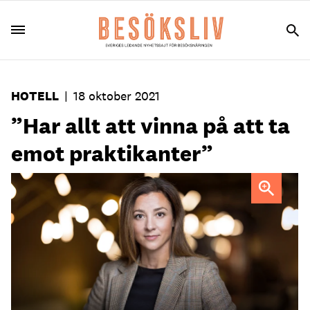
HOTELL
|
18 oktober 2021
”Har allt att vinna på att ta
emot praktikanter”
Erica Åberg ör hotelldirektör på Downtown Camper by
Scandic.
Foto: Peter Knutson