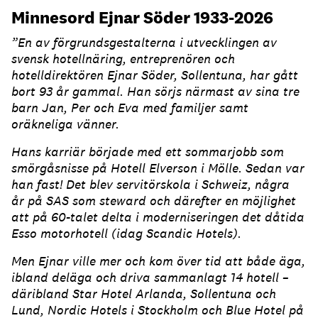
Minnesord Ejnar Söder 1933-2026
”En av förgrundsgestalterna i utvecklingen av
svensk hotellnäring, entreprenören och
hotelldirektören Ejnar Söder, Sollentuna, har gått
bort 93 år gammal. Han sörjs närmast av sina tre
barn Jan, Per och Eva med familjer samt
oräkneliga vänner.
Hans karriär började med ett sommarjobb som
smörgåsnisse på Hotell Elverson i Mölle. Sedan var
han fast! Det blev servitörskola i Schweiz, några
år på SAS som steward och därefter en möjlighet
att på 60-talet delta i moderniseringen det dåtida
Esso motorhotell (idag Scandic Hotels).
Men Ejnar ville mer och kom över tid att både äga,
ibland deläga och driva sammanlagt 14 hotell –
däribland Star Hotel Arlanda, Sollentuna och
Lund, Nordic Hotels i Stockholm och Blue Hotel på