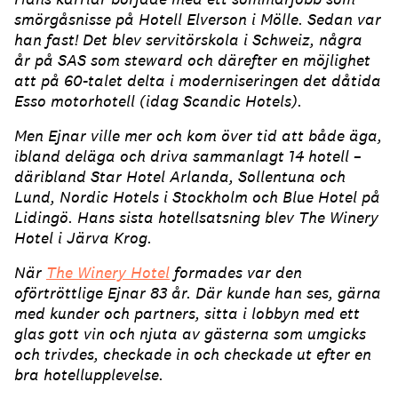
smörgåsnisse på Hotell Elverson i Mölle. Sedan var
han fast! Det blev servitörskola i Schweiz, några
år på SAS som steward och därefter en möjlighet
att på 60-talet delta i moderniseringen det dåtida
Esso motorhotell (idag Scandic Hotels).
Men Ejnar ville mer och kom över tid att både äga,
ibland deläga och driva sammanlagt 14 hotell –
däribland Star Hotel Arlanda, Sollentuna och
Lund, Nordic Hotels i Stockholm och Blue Hotel på
Lidingö. Hans sista hotellsatsning blev The Winery
Hotel i Järva Krog.
När
The Winery Hotel
formades var den
oförtröttlige Ejnar 83 år. Där kunde han ses, gärna
med kunder och partners, sitta i lobbyn med ett
glas gott vin och njuta av gästerna som umgicks
och trivdes, checkade in och checkade ut efter en
bra hotellupplevelse.