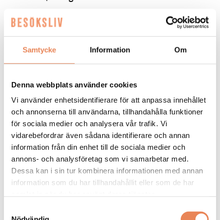
Nu inleds nästa fas för
Sheraton
Samtycke
Information
Om
Elin Roquet
Denna webbplats använder cookies
Vi använder enhetsidentifierare för att anpassa innehållet
och annonserna till användarna, tillhandahålla funktioner
för sociala medier och analysera vår trafik. Vi
vidarebefordrar även sådana identifierare och annan
information från din enhet till de sociala medier och
annons- och analysföretag som vi samarbetar med.
Dessa kan i sin tur kombinera informationen med annan
NYHETER. Efter en lång renovering är
information som du har tillhandahållit eller som de har
Sheraton Stockholm Hotel tillbaka i
samlat in när du har använt deras tjänster.
full drift igen. Vi har pratat med Elin
Samtyckesval
Nödvändig