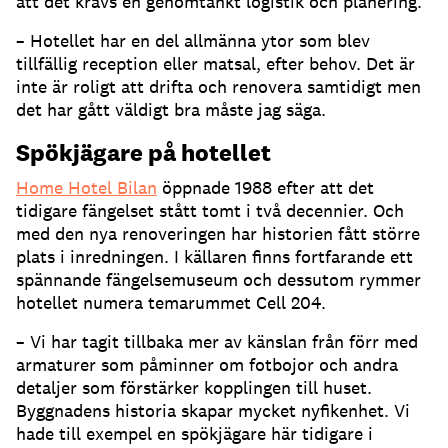
att det krävs en genomtänkt logistik och planering.
– Hotellet har en del allmänna ytor som blev
tillfällig reception eller matsal, efter behov. Det är
inte är roligt att drifta och renovera samtidigt men
det har gått väldigt bra måste jag säga.
Spökjägare på hotellet
Home Hotel Bilan
öppnade 1988 efter att det
tidigare fängelset stått tomt i två decennier. Och
med den nya renoveringen har historien fått större
plats i inredningen. I källaren finns fortfarande ett
spännande fängelsemuseum och dessutom rymmer
hotellet numera temarummet Cell 204.
– Vi har tagit tillbaka mer av känslan från förr med
armaturer som påminner om fotbojor och andra
detaljer som förstärker kopplingen till huset.
Byggnadens historia skapar mycket nyfikenhet. Vi
hade till exempel en spökjägare här tidigare i