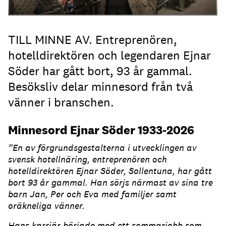
TILL MINNE AV. Entreprenören,
hotelldirektören och legendaren Ejnar
Söder har gått bort, 93 år gammal.
Besöksliv delar minnesord från två
vänner i branschen.
Minnesord Ejnar Söder 1933-2026
”En av förgrundsgestalterna i utvecklingen av
svensk hotellnäring, entreprenören och
hotelldirektören Ejnar Söder, Sollentuna, har gått
bort 93 år gammal. Han sörjs närmast av sina tre
barn Jan, Per och Eva med familjer samt
oräkneliga vänner.
Hans karriär började med ett sommarjobb som