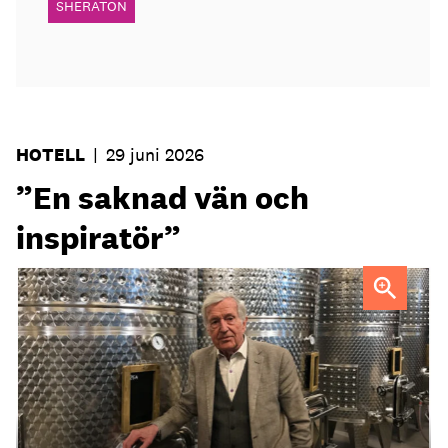
SHERATON
HOTELL
|
29 juni 2026
”En saknad vän och
inspiratör”
Ejnar Söder var en drivande kraft i den svenska
hotellbranchen.