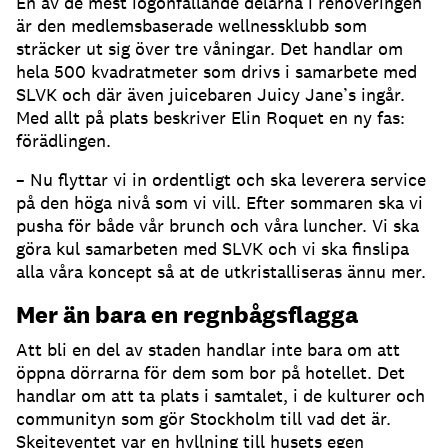
En av de mest iögonfallande delarna i renoveringen
är den medlemsbaserade wellnessklubb som
sträcker ut sig över tre våningar. Det handlar om
hela 500 kvadratmeter som drivs i samarbete med
SLVK och där även juicebaren Juicy Jane’s ingår.
Med allt på plats beskriver Elin Roquet en ny fas:
förädlingen.
– Nu flyttar vi in ordentligt och ska leverera service
på den höga nivå som vi vill. Efter sommaren ska vi
pusha för både vår brunch och våra luncher. Vi ska
göra kul samarbeten med SLVK och vi ska finslipa
alla våra koncept så at de utkristalliseras ännu mer.
Mer än bara en regnbågsflagga
Att bli en del av staden handlar inte bara om att
öppna dörrarna för dem som bor på hotellet. Det
handlar om att ta plats i samtalet, i de kulturer och
communityn som gör Stockholm till vad det är.
Skejteventet var en hyllning till husets egen