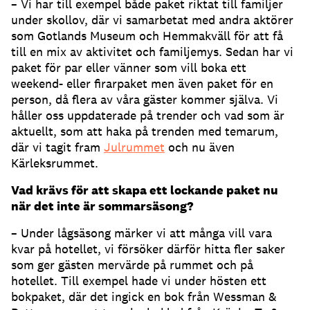
– Vi har till exempel både paket riktat till familjer
under skollov, där vi samarbetat med andra aktörer
som Gotlands Museum och Hemmakväll för att få
till en mix av aktivitet och familjemys. Sedan har vi
paket för par eller vänner som vill boka ett
weekend- eller firarpaket men även paket för en
person, då flera av våra gäster kommer själva. Vi
håller oss uppdaterade på trender och vad som är
aktuellt, som att haka på trenden med temarum,
där vi tagit fram
Julrummet
och nu även
Kärleksrummet.
Vad krävs för att skapa ett lockande paket nu
när det inte är sommarsäsong?
– Under lågsäsong märker vi att många vill vara
kvar på hotellet, vi försöker därför hitta fler saker
som ger gästen mervärde på rummet och på
hotellet. Till exempel hade vi under hösten ett
bokpaket, där det ingick en bok från Wessman &