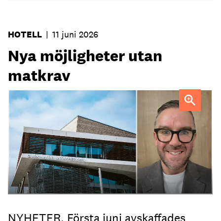
HOTELL
|
11 juni 2026
Nya möjligheter utan
matkrav
Tobias Lillrud
NYHETER. Första juni avskaffades