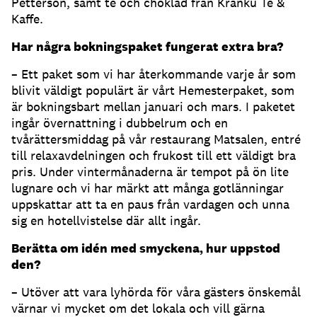
Petterson, samt te och choklad från Kränku Te &
Kaffe.
Har några bokningspaket fungerat extra bra?
– Ett paket som vi har återkommande varje år som
blivit väldigt populärt är vårt Hemesterpaket, som
är bokningsbart mellan januari och mars. I paketet
ingår övernattning i dubbelrum och en
tvårättersmiddag på vår restaurang Matsalen, entré
till relaxavdelningen och frukost till ett väldigt bra
pris. Under vintermånaderna är tempot på ön lite
lugnare och vi har märkt att många gotlänningar
uppskattar att ta en paus från vardagen och unna
sig en hotellvistelse där allt ingår.
Berätta om idén med smyckena, hur uppstod
den?
– Utöver att vara lyhörda för våra gästers önskemål
värnar vi mycket om det lokala och vill gärna