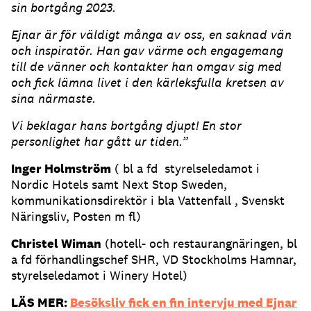
sin bortgång 2023.
Ejnar är för väldigt många av oss, en saknad vän
och inspiratör. Han gav värme och engagemang
till de vänner och kontakter han omgav sig med
och fick lämna livet i den kärleksfulla kretsen av
sina närmaste.
Vi beklagar hans bortgång djupt! En stor
personlighet har gått ur tiden.”
Inger Holmström
( bl a fd styrelseledamot i
Nordic Hotels samt Next Stop Sweden,
kommunikationsdirektör i bla Vattenfall , Svenskt
Näringsliv, Posten m fl)
Christel Wiman
(hotell- och restaurangnäringen, bl
a fd förhandlingschef SHR, VD Stockholms Hamnar,
styrelseledamot i Winery Hotel)
LÄS MER:
Besöksliv fick en fin intervju med Ejnar