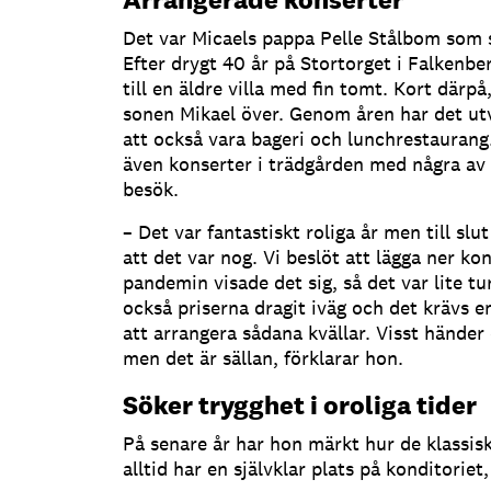
Det var Micaels pappa Pelle Stålbom som s
Efter drygt 40 år på Stortorget i Falkenb
till en äldre villa med fin tomt. Kort därp
sonen Mikael över. Genom åren har det utve
att också vara bageri och lunchrestaurang
även konserter i trädgården med några av l
besök.
– Det var fantastiskt roliga år men till sl
att det var nog. Vi beslöt att lägga ner ko
pandemin visade det sig, så det var lite t
också priserna dragit iväg och det krävs e
att arrangera sådana kvällar. Visst händer 
men det är sällan, förklarar hon.
Söker trygghet i oroliga tider
På senare år har hon märkt hur de klassi
alltid har en självklar plats på konditoriet,