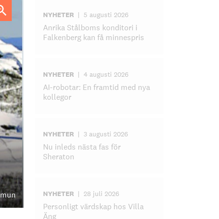
NYHETER
|
5 augusti 2026
Anrika Stålboms konditori i
Falkenberg kan få minnespris
NYHETER
|
4 augusti 2026
AI-robotar: En framtid med nya
kollegor
NYHETER
|
3 augusti 2026
Nu inleds nästa fas för
Sheraton
NYHETER
|
28 juli 2026
mmun
Personligt värdskap hos Villa
Äng