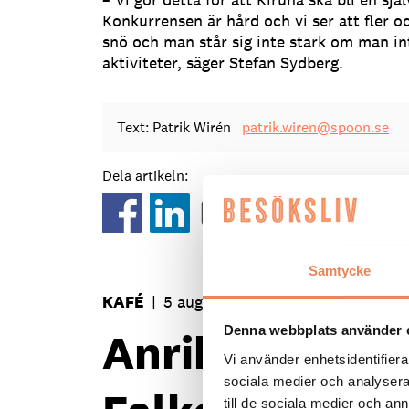
Konkurrensen är hård och vi ser att fler oc
snö och man står sig inte stark om man in
aktiviteter, säger Stefan Sydberg.
Text: Patrik Wirén
patrik.wiren@spoon.se
Dela artikeln:
Samtycke
KAFÉ
|
5 augusti 2026
Denna webbplats använder 
Anrika Stålbom
Vi använder enhetsidentifierar
sociala medier och analysera 
till de sociala medier och a