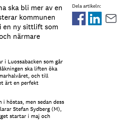
a ska bli mer av en
Dela artikeln:
vesterar kommunen
 en ny sittlift som
n och närmare
ftar i Luossabacken som går
dåkningen ska liften öka
marhalvåret, och till
t ärt en perfekt
an i höstas, men sedan dess
larar Stefan Sydberg (M),
et startar i maj och