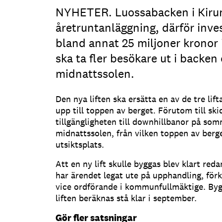
NYHETER. Luossabacken i Kirun
åretruntanläggning, därför in
bland annat 25 miljoner kronor i
ska ta fler besökare ut i backe
midnattssolen.
Den nya liften ska ersätta en av de tre li
upp till toppen av berget. Förutom till ski
tillgängligheten till downhillbanor på som
midnattssolen, från vilken toppen av berge
utsiktsplats.
Att en ny lift skulle byggas blev klart red
har ärendet legat ute på upphandling, förk
vice ordförande i kommunfullmäktige. Bygg
liften beräknas stå klar i september.
Gör fler satsningar