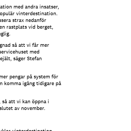
nation med andra insatser,
populär vinterdestination.
ssera strax nedanför
n rastplats vid berget,
glig.
ad så att vi får mer
 servicehuset med
ejält, säger Stefan
 mer pengar på system för
an komma igång tidigare på
 så att vi kan öppna i
i slutet av november.
lvklar vinterdestination.