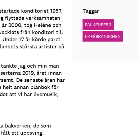
tartade konditoriet 1957.
Taggar
erg flyttade verksamheten
å, år 2000, tog Heléne och
FALKENBERG
cklats från konditori till
KAFÉBRANSCHEN
. Under 17 år körde paret
andets största artister på
ut tänkte jag och min man
nserterna 2019, året innan
ursamt. De senaste åren har
n helt annan plånbok för
det att vi har livemusik,
ska bakverken, de som
 fått ett uppsving.