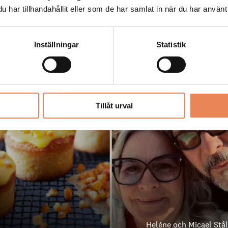
n få minnespris
har tillhandahållit eller som de har samlat in när du har använt 
Inställningar
Statistik
Tillåt urval
Heléne och Micael St