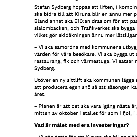
Stefan Sydberg hoppas att liften, i kombi
ska bidra till att Kiruna blir en ännu mer 
Bland annat ska E10:an dras om för att pa
slalombacken, och Trafikverket ska bygga e
vilket gör skidåkningen ännu mer lättillgän
– Vi ska samordna med kommunens utbyggn
värden för våra besökare. Vi ska bygga ut
restaurang, fik och värmestuga. Vi satsar r
Sydberg.
Utöver en ny sittlift ska kommunen lägga
att producera egen snö så att säsongen k
året.
– Planen är att det ska vara igång nästa år,
mitten av oktober i stället för som i fjol, 
Vad är målet med era investeringar?
– Vi gör detta för att Kiruna ska bli en sjä