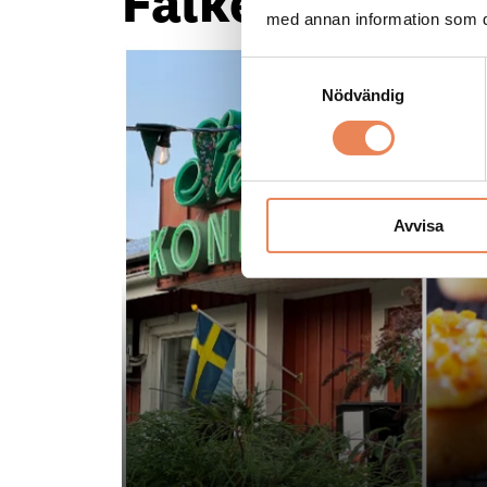
Falkenberg ka
med annan information som du 
Samtyckesval
Nödvändig
Avvisa