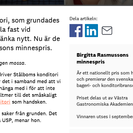
ori, som grundades
Dela artikeln:
la fast vid
tänka nytt. Nu är de
ssons minnespris.
Birgitta Rasmussons
minnespris
ngen mossa.
Är ett nationellt pris som h
iver Stålboms konditori
och premierar den svenska
 det i samband med att vi
bageri- och konditoribrans
änga med i för att inte
ltmer till det småskaligt
Priset delas ut av Västra
itori
som handsken.
Gastronomiska Akademien
 saker från grunden. Det
Vinnaren utses i september
ta USP, menar hon.