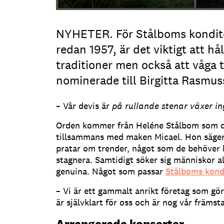
NYHETER. För Stålboms kondit
redan 1957, är det viktigt att hål
traditioner men också att våga 
nominerade till Birgitta Rasmu
– Vår devis är
på rullande stenar växer i
Orden kommer från Heléne Stålbom som dr
tillsammans med maken Micael. Hon säger
pratar om trender, något som de behöver h
stagnera. Samtidigt söker sig människor al
genuina. Något som passar
Stålboms kond
– Vi är ett gammalt anrikt företag som gör
är självklart för oss och är nog vår främs
Arrangerade konserter