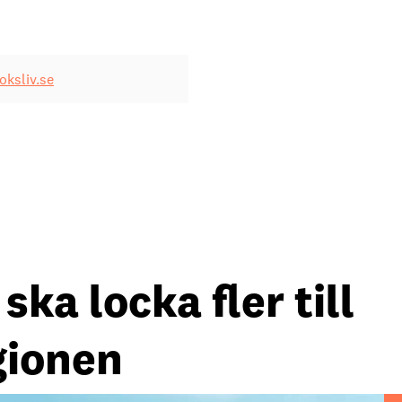
ksliv.se
ka locka fler till
gionen