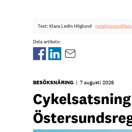
Text: Klara Ledin Höglund
redaktionen@beso
Dela artikeln:
BESÖKSNÄRING
|
7 augusti 2026
Cykelsatsning s
Östersundsre