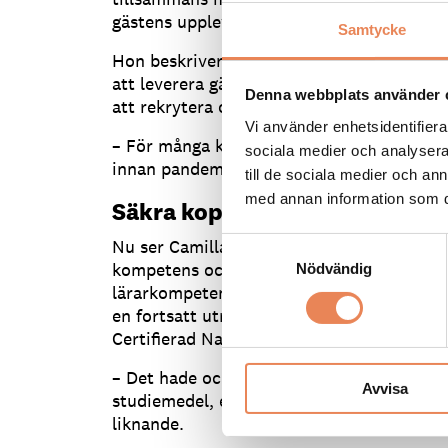
gästens upplevelse, säger Camilla Jönsson
Samtycke
Hon beskriver hur många naturturismföreta
att leverera gästupplevelser med en mindr
Denna webbplats använder 
att rekrytera och kompetensutveckla sin p
Vi använder enhetsidentifierar
– För många kommer det att ta flera år at
sociala medier och analysera 
innan pandemins start.
till de sociala medier och a
med annan information som du 
Säkra koppling mellan utbild
Nu ser Camilla Jönsson att naturturismen
Samtyckesval
kompetens och kvalitet, exempelvis genom
Nödvändig
lärarkompetens och koppling mellan utbil
en fortsatt utrullning och etablering av br
Certifierad Naturguide.
– Det hade också behövts en dialog kring 
Avvisa
studiemedel, exempelvis för utbildningar t
liknande.