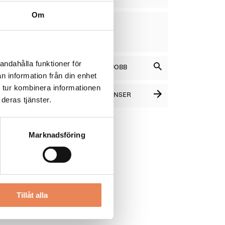
Om
VD
DAGAR
KVAR:
11
andahålla funktioner för
SÖK BLAND LEDIGA JOBB
n information från din enhet
 tur kombinera informationen
SE FLER PLATSANNONSER
deras tjänster.
Marknadsföring
Tillåt alla