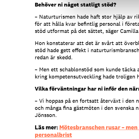
Behöver ni något statligt stöd?
– Naturturismen hade haft stor hjälp av r
för att hålla kvar befintlig personal i före
stöd utformat på det sättet, säger Camill
Hon konstaterar att det är svårt att överb
stöd hade gett effekt i naturturismbransc
redan är skedd.
– Men ett schablonstöd som kunde täcka a
kring kompetensutveckling hade troligen h
Vilka förväntningar har ni inför den nä
– Vi hoppas på en fortsatt återväxt i den 
och många fina gästmöten i den svenska n
Jönsson.
Läs mer:
Mötesbranschen rusar – men
personalbrist