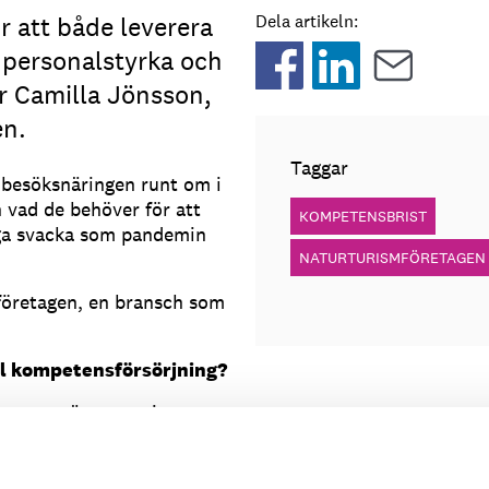
 att både leverera
Dela artikeln:
 personalstyrka och
er Camilla Jönsson,
en.
Taggar
i besöksnäringen runt om i
h vad de behöver för att
KOMPETENSBRIST
ånga svacka som pandemin
NATURTURISMFÖRETAGEN
företagen, en bransch som
.
ll kompetensförsörjning?
gna att säga upp sin
eta med grupper i naturen
h erfarenhet – som
er själva grunden för