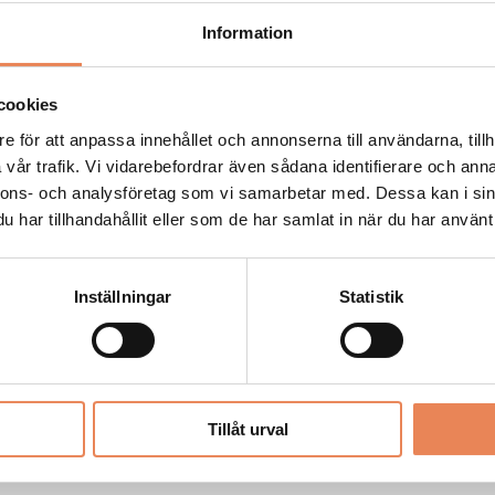
.
Information
g nu sliter hårt, både för
e personalstyrka, och för
cookies
ersonal.
e för att anpassa innehållet och annonserna till användarna, tillh
t återkomma till statusen
vår trafik. Vi vidarebefordrar även sådana identifierare och anna
nnons- och analysföretag som vi samarbetar med. Dessa kan i sin
har tillhandahållit eller som de har samlat in när du har använt 
are och bransch
 behöver fortsatt fokus på
 att säkra
Inställningar
Statistik
dare och bransch, liksom
anschcertifieringen
möjligheten att söka
Tillåt urval
ill bergsguide och