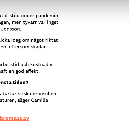
iktat stöd under pandemin
tagen, men tyvärr var inget
a Jönsson.
licka idag om något riktat
hen, eftersom skadan
rbetstid och kostnader
aft en god effekt.
rmsta tiden?
naturturistiska branschen
aturen, säger Camilla
 bromsas av