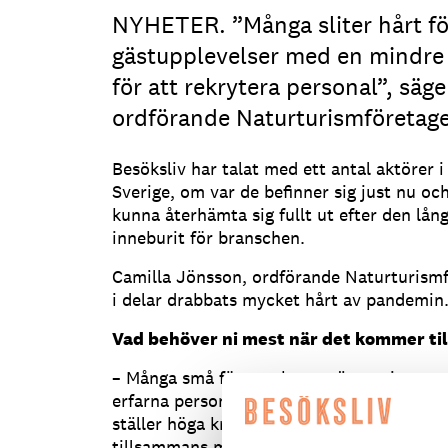
NYHETER. ”Många sliter hårt för
gästupplevelser med en mindre
för att rekrytera personal”, säg
ordförande Naturturismföretag
Besöksliv har talat med ett antal aktörer 
Sverige, om var de befinner sig just nu oc
kunna återhämta sig fullt ut efter den l
inneburit för branschen.
Camilla Jönsson, ordförande Naturturism
i delar drabbats mycket hårt av pandemin
Vad behöver ni mest när det kommer ti
– Många små företag har tyvärr varit tvun
erfarna personal under pandemin. Att arb
ställer höga krav på förvärvad kunskap oc
tillsammans med ett gediget värdskap lägg