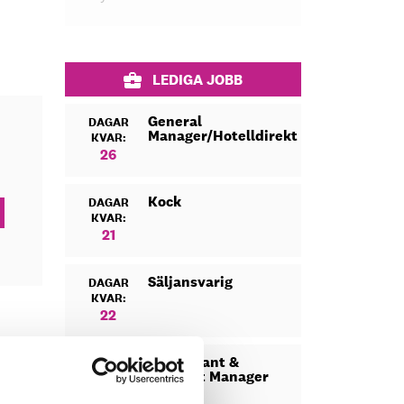
LEDIGA JOBB
General
DAGAR
Manager/Hotelldirektör
KVAR:
26
Kock
DAGAR
KVAR:
21
Säljansvarig
DAGAR
KVAR:
22
Restaurant &
DAGAR
Banquet Manager
KVAR:
12