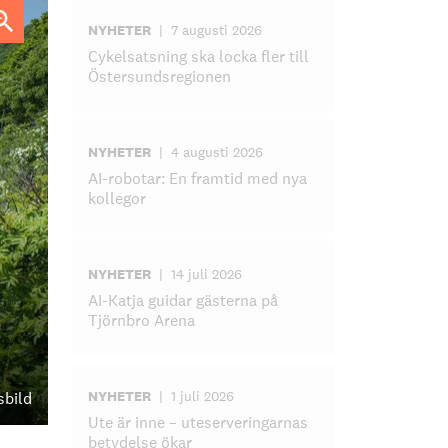
NYHETER
|
7 augusti 2026
Cykelsatsning ska locka fler till
Östersundsregionen
NYHETER
|
4 augusti 2026
AI-robotar: En framtid med nya
kollegor
NYHETER
|
14 juli 2026
AI-Katja guidar gästerna på
Tjörnbro Arena
NYHETER
|
1 juli 2026
sbild
Ute är inne – uteserveringarnas
betydelse ökar