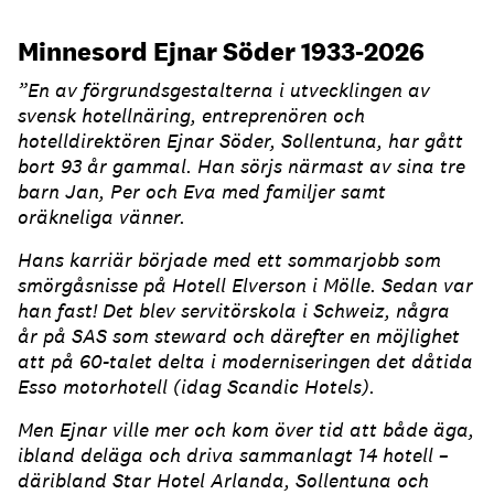
Minnesord Ejnar Söder 1933-2026
”En av förgrundsgestalterna i utvecklingen av
svensk hotellnäring, entreprenören och
hotelldirektören Ejnar Söder, Sollentuna, har gått
bort 93 år gammal. Han sörjs närmast av sina tre
barn Jan, Per och Eva med familjer samt
oräkneliga vänner.
Hans karriär började med ett sommarjobb som
smörgåsnisse på Hotell Elverson i Mölle. Sedan var
han fast! Det blev servitörskola i Schweiz, några
år på SAS som steward och därefter en möjlighet
att på 60-talet delta i moderniseringen det dåtida
Esso motorhotell (idag Scandic Hotels).
Men Ejnar ville mer och kom över tid att både äga,
ibland deläga och driva sammanlagt 14 hotell –
däribland Star Hotel Arlanda, Sollentuna och