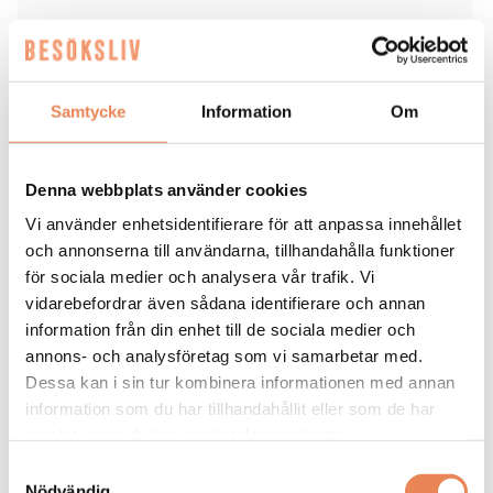
Taggar
HOME HOTEL BILAN
KARLSTAD
STRAWBERRY
Samtycke
Information
Om
Denna webbplats använder cookies
Vi använder enhetsidentifierare för att anpassa innehållet
HOTELL
|
3 augusti 2026
och annonserna till användarna, tillhandahålla funktioner
för sociala medier och analysera vår trafik. Vi
Nu inleds nästa fas för
vidarebefordrar även sådana identifierare och annan
information från din enhet till de sociala medier och
Sheraton
annons- och analysföretag som vi samarbetar med.
Dessa kan i sin tur kombinera informationen med annan
Elin Roquet
information som du har tillhandahållit eller som de har
samlat in när du har använt deras tjänster.
Samtyckesval
Nödvändig