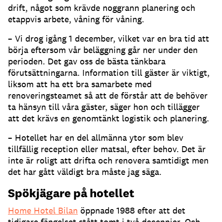
drift, något som krävde noggrann planering och
etappvis arbete, våning för våning.
– Vi drog igång 1 december, vilket var en bra tid att
börja eftersom vår beläggning går ner under den
perioden. Det gav oss de bästa tänkbara
förutsättningarna. Information till gäster är viktigt,
liksom att ha ett bra samarbete med
renoveringsteamet så att de förstår att de behöver
ta hänsyn till våra gäster, säger hon och tillägger
att det krävs en genomtänkt logistik och planering.
– Hotellet har en del allmänna ytor som blev
tillfällig reception eller matsal, efter behov. Det är
inte är roligt att drifta och renovera samtidigt men
det har gått väldigt bra måste jag säga.
Spökjägare på hotellet
Home Hotel Bilan
öppnade 1988 efter att det
tidigare fängelset stått tomt i två decennier. Och