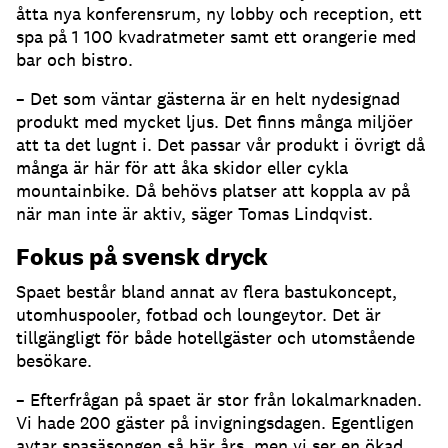
åtta nya konferensrum, ny lobby och reception, ett
spa på 1 100 kvadratmeter samt ett orangerie med
bar och bistro.
– Det som väntar gästerna är en helt nydesignad
produkt med mycket ljus. Det finns många miljöer
att ta det lugnt i. Det passar vår produkt i övrigt då
många är här för att åka skidor eller cykla
mountainbike. Då behövs platser att koppla av på
när man inte är aktiv, säger Tomas Lindqvist.
Fokus på svensk dryck
Spaet består bland annat av flera bastukoncept,
utomhuspooler, fotbad och loungeytor. Det är
tillgängligt för både hotellgäster och utomstående
besökare.
– Efterfrågan på spaet är stor från lokalmarknaden.
Vi hade 200 gäster på invigningsdagen. Egentligen
avtar spasäsongen så här års, men vi ser en ökad