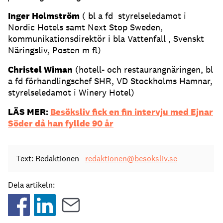
Inger Holmström
( bl a fd styrelseledamot i
Nordic Hotels samt Next Stop Sweden,
kommunikationsdirektör i bla Vattenfall , Svenskt
Näringsliv, Posten m fl)
Christel Wiman
(hotell- och restaurangnäringen, bl
a fd förhandlingschef SHR, VD Stockholms Hamnar,
styrelseledamot i Winery Hotel)
LÄS MER:
Besöksliv fick en fin intervju med Ejnar
Söder då han fyllde 90 år
Text: Redaktionen
redaktionen@besoksliv.se
Dela artikeln: