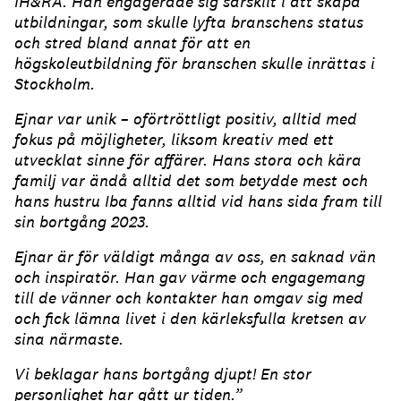
IH&RA. Han engagerade sig särskilt i att skapa
utbildningar, som skulle lyfta branschens status
och stred bland annat för att en
högskoleutbildning för branschen skulle inrättas i
Stockholm.
Ejnar var unik – oförtröttligt positiv, alltid med
fokus på möjligheter, liksom kreativ med ett
utvecklat sinne för affärer. Hans stora och kära
familj var ändå alltid det som betydde mest och
hans hustru Iba fanns alltid vid hans sida fram till
sin bortgång 2023.
Ejnar är för väldigt många av oss, en saknad vän
och inspiratör. Han gav värme och engagemang
till de vänner och kontakter han omgav sig med
och fick lämna livet i den kärleksfulla kretsen av
sina närmaste.
Vi beklagar hans bortgång djupt! En stor
personlighet har gått ur tiden.”