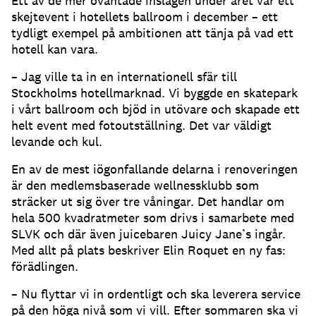
Ett av de mer oväntade inslagen under året var ett
skejtevent i hotellets ballroom i december – ett
tydligt exempel på ambitionen att tänja på vad ett
hotell kan vara.
– Jag ville ta in en internationell sfär till
Stockholms hotellmarknad. Vi byggde en skatepark
i vårt ballroom och bjöd in utövare och skapade ett
helt event med fotoutställning. Det var väldigt
levande och kul.
En av de mest iögonfallande delarna i renoveringen
är den medlemsbaserade wellnessklubb som
sträcker ut sig över tre våningar. Det handlar om
hela 500 kvadratmeter som drivs i samarbete med
SLVK och där även juicebaren Juicy Jane’s ingår.
Med allt på plats beskriver Elin Roquet en ny fas:
förädlingen.
– Nu flyttar vi in ordentligt och ska leverera service
på den höga nivå som vi vill. Efter sommaren ska vi