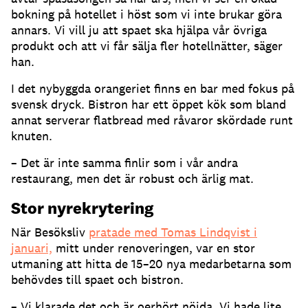
bokning på hotellet i höst som vi inte brukar göra
annars. Vi vill ju att spaet ska hjälpa vår övriga
produkt och att vi får sälja fler hotellnätter, säger
han.
I det nybyggda orangeriet finns en bar med fokus på
svensk dryck. Bistron har ett öppet kök som bland
annat serverar flatbread med råvaror skördade runt
knuten.
– Det är inte samma finlir som i vår andra
restaurang, men det är robust och ärlig mat.
Stor nyrekrytering
När Besöksliv
pratade med Tomas Lindqvist i
januari,
mitt under renoveringen, var en stor
utmaning att hitta de 15–20 nya medarbetarna som
behövdes till spaet och bistron.
– Vi klarade det och är oerhört nöjda. Vi hade lite