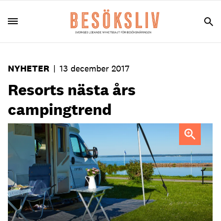
NYHETER
|
13 december 2017
Resorts nästa års
campingtrend
Under sommarsäsongen sker mer än 45 procent av alla
kommersiella övernattningar i Sverige på campingplatser,
som Grännastrandens Camping.
Foto: Anna Hult