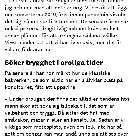
– Det var fantastiskt roliga år men till slut tänkte
jag och min man att det var nog. Vi beslöt att lägga
ner konserterna 2019, året innan pandemin visade
det sig, så det var lite tursamt. De senaste åren har
också priserna dragit iväg och det krävs en helt
annan plånbok för att arrangera sådana kvällar.
Visst händer det att vi har livemusik, men det är
sällan, förklarar hon.
Söker trygghet i oroliga tider
På senare år har hon märkt hur de klassiska
bakverken, de som alltid har en självklar plats på
konditoriet, fått ett uppsving.
– Under oroliga tider finns det alltid en tendens hos
människor att söka sig tillbaka till det som är
välbekant och tryggt. Då sitter det fint med
småkakor, mazarin eller en kanelbulle. Sedan är vi
viktiga som mötesplats, även om folk inte har så
gott om pengar kan man ändå unna sig att ses över