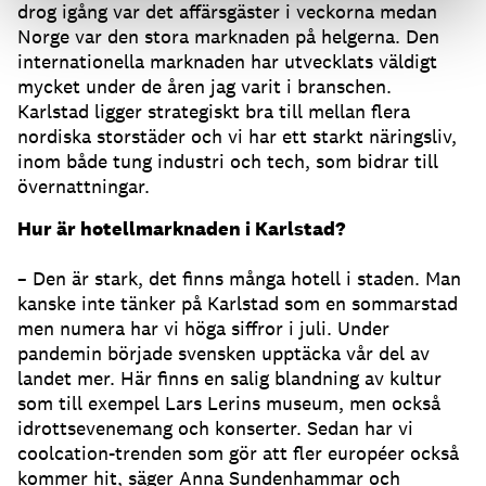
drog igång var det affärsgäster i veckorna medan
Norge var den stora marknaden på helgerna. Den
internationella marknaden har utvecklats väldigt
mycket under de åren jag varit i branschen.
Karlstad ligger strategiskt bra till mellan flera
nordiska storstäder och vi har ett starkt näringsliv,
inom både tung industri och tech, som bidrar till
övernattningar.
Hur är hotellmarknaden i Karlstad?
– Den är stark, det finns många hotell i staden. Man
kanske inte tänker på Karlstad som en sommarstad
men numera har vi höga siffror i juli. Under
pandemin började svensken upptäcka vår del av
landet mer. Här finns en salig blandning av kultur
som till exempel Lars Lerins museum, men också
idrottsevenemang och konserter. Sedan har vi
coolcation-trenden som gör att fler européer också
kommer hit, säger Anna Sundenhammar och