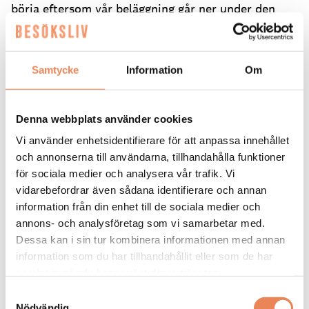
börja eftersom vår beläggning går ner under den
perioden. Det gav oss de bästa tänkbara
förutsättningarna. Information till gäster är viktigt,
liksom att ha ett bra samarbete med
Samtycke
Information
Om
renoveringsteamet så att de förstår att de behöver
ta hänsyn till våra gäster, säger hon och tillägger
att det krävs en genomtänkt logistik och planering.
Denna webbplats använder cookies
– Hotellet har en del allmänna ytor som blev
Vi använder enhetsidentifierare för att anpassa innehållet
tillfällig reception eller matsal, efter behov. Det är
och annonserna till användarna, tillhandahålla funktioner
inte är roligt att drifta och renovera samtidigt men
för sociala medier och analysera vår trafik. Vi
det har gått väldigt bra måste jag säga.
vidarebefordrar även sådana identifierare och annan
Spökjägare på hotellet
information från din enhet till de sociala medier och
annons- och analysföretag som vi samarbetar med.
Home Hotel Bilan
öppnade 1988 efter att det
Dessa kan i sin tur kombinera informationen med annan
tidigare fängelset stått tomt i två decennier. Och
information som du har tillhandahållit eller som de har
med den nya renoveringen har historien fått större
samlat in när du har använt deras tjänster.
plats i inredningen. I källaren finns fortfarande ett
Samtyckesval
spännande fängelsemuseum och dessutom rymmer
Nödvändig