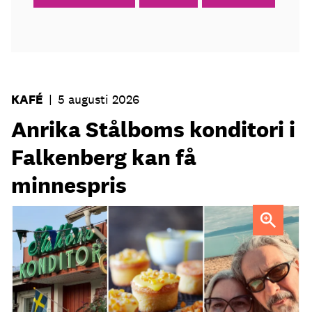
KAFÉ
|
5 augusti 2026
Anrika Stålboms konditori i
Falkenberg kan få
minnespris
Heléne och Micael Stålbom