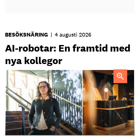
BESÖKSNÄRING
|
4 augusti 2026
AI-robotar: En framtid med
nya kollegor
Professor Kristina Palm FOTO: Theresia Viska
FOTO:
Dylan Calluy / Unsplash