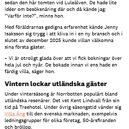
sedan den här tomten vid Luleälven. De hade lite
idéer om besöksnäring där och då kände jag:
”Varför inte?”, minns hon.
Med föräldrarnas gedigna erfarenhet kände Jenny
Isaksson sig trygg i att kliva in i en ny bransch och i
slutet av december 2025 kunde villan välkomna
sina första gäster.
– Vi är otroligt glada över att vi fick bokningar över
hela jul och nyår. De bokade innan vi ens hade en
färdig villa, säger hon.
Vintern lockar utländska gäster
Under vintersäsong är Norrbotten populärt bland
utländska resenärer. Det vet Kent Lindvall från sin
tid på Treehotel. Under övrig säsongstid vänder sig
Villa Äng
till den svenska marknaden, exempelvis
ledningsgrupper för olika företag, 50-årsfiranden
och bröllop.