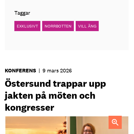
Taggar
EXKLUSIVT
NORRBOTTEN
VILL ÄNG
KONFERENS
|
9 mars 2026
Östersund trappar upp
jakten på möten och
kongresser
Karin Riddar, strateg för möten på Destination Östersund.