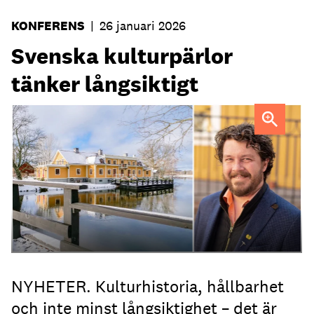
KONFERENS
|
26 januari 2026
Svenska kulturpärlor
tänker långsiktigt
Fredrik Åström är vd för Svenska kulturpärlor där
Dufweholms Herrgård ingår.
NYHETER. Kulturhistoria, hållbarhet
och inte minst långsiktighet – det är