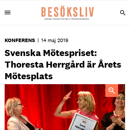
KONFERENS
|
14 maj 2019
Svenska Mötespriset:
Thoresta Herrgård är Årets
Mötesplats
Thoresta Herrgård i Bro var en av flera vinnare när
Svenska Mötespriset delades ut på måndagen.
Foto:
Thoresta Herrgård