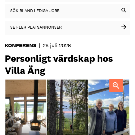
SÖK BLAND LEDIGA JOBB
SE FLER PLATSANNONSER
KONFERENS
|
28 juli 2026
Personligt värdskap hos
Villa Äng
Jenny Isaksson (th) med föräldrarna Kent Lindvall och
Britta Jonsson Lindvall.