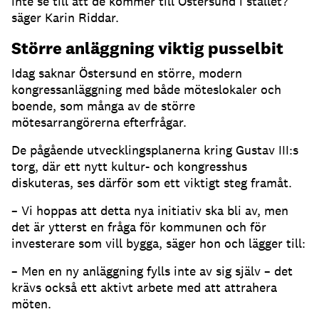
inte se till att de kommer till Östersund i stället?
säger Karin Riddar.
Större anläggning viktig pusselbit
Idag saknar Östersund en större, modern
kongressanläggning med både möteslokaler och
boende, som många av de större
mötesarrangörerna efterfrågar.
De pågående utvecklingsplanerna kring Gustav III:s
torg, där ett nytt kultur- och kongresshus
diskuteras, ses därför som ett viktigt steg framåt.
– Vi hoppas att detta nya initiativ ska bli av, men
det är ytterst en fråga för kommunen och för
investerare som vill bygga, säger hon och lägger till:
– Men en ny anläggning fylls inte av sig själv – det
krävs också ett aktivt arbete med att attrahera
möten.