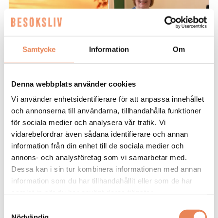
Samtycke
Information
Om
Denna webbplats använder cookies
NYHETER. Östersund vill ta en större
Vi använder enhetsidentifierare för att anpassa innehållet
plats på den svenska möteskartan.
och annonserna till användarna, tillhandahålla funktioner
för sociala medier och analysera vår trafik. Vi
Med en ny strategroll och en mer
vidarebefordrar även sådana identifierare och annan
långsiktig satsning ska Destination
information från din enhet till de sociala medier och
Östersund locka fler nationella och
annons- och analysföretag som vi samarbetar med.
internationella möten och kongresser
Dessa kan i sin tur kombinera informationen med annan
information som du har tillhandahållit eller som de har
till staden.
samlat in när du har använt deras tjänster.
Samtyckesval
Skidskyttearenan lockar internationella tävlingar,
Nödvändig