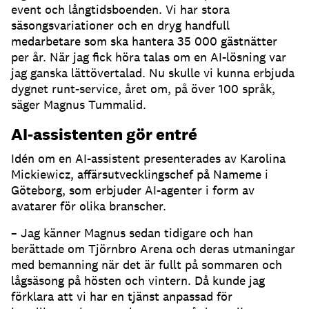
event och långtidsboenden.
Vi har stora
säsongsvariationer och en dryg handfull
medarbetare som ska hantera 35 000 gästnätter
per år.
När jag fick höra talas om en AI-lösning var
jag ganska lättövertalad.
Nu skulle vi kunna erbjuda
dygnet runt-service, året om, på över 100 språk,
säger Magnus Tummalid.
AI-assistenten gör entré
Idén om en AI-assistent presenterades av Karolina
Mickiewicz, affärsutvecklingschef på Nameme i
Göteborg, som erbjuder AI-agenter i form av
avatarer för olika branscher.
– Jag känner Magnus sedan tidigare och han
berättade om Tjörnbro Arena och deras utmaningar
med bemanning när det är fullt på sommaren och
lågsäsong på hösten och vintern.
Då kunde jag
förklara att vi har en tjänst anpassad för