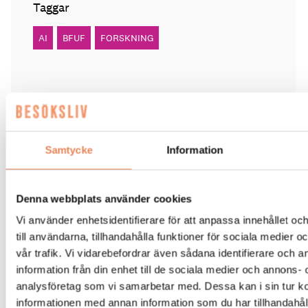
Taggar
AI
BFUF
FORSKNING
BESÖKSNÄRING
|
14 juli 2026
Samtycke
Information
AI-Katja guidar gästerna på
Tjörnbro Arena
Denna webbplats använder cookies
Vi använder enhetsidentifierare för att anpassa innehållet o
AI-medarbetaren Katja tillträdde i tjänst i april.
till användarna, tillhandahålla funktioner för sociala medier 
vår trafik. Vi vidarebefordrar även sådana identifierare och 
information från din enhet till de sociala medier och annons- 
analysföretag som vi samarbetar med. Dessa kan i sin tur 
informationen med annan information som du har tillhandahåll