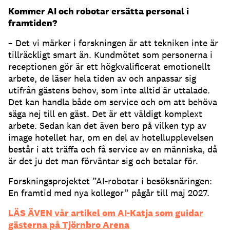
Kommer AI och robotar ersätta personal i
framtiden?
– Det vi märker i forskningen är att tekniken inte är
tillräckligt smart än. Kundmötet som personerna i
receptionen gör är ett högkvalificerat emotionellt
arbete, de läser hela tiden av och anpassar sig
utifrån gästens behov, som inte alltid är uttalade.
Det kan handla både om service och om att behöva
säga nej till en gäst. Det är ett väldigt komplext
arbete. Sedan kan det även bero på vilken typ av
image hotellet har, om en del av hotellupplevelsen
består i att träffa och få service av en människa, då
är det ju det man förväntar sig och betalar för.
Forskningsprojektet ”AI-robotar i besöksnäringen:
En framtid med nya kollegor” pågår till maj 2027.
LÄS ÄVEN vår artikel om AI-Katja som guidar
gästerna på Tjörnbro Arena