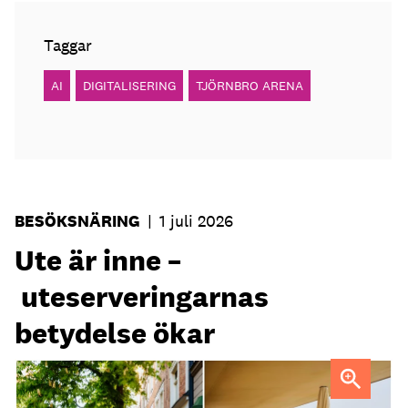
Taggar
AI
DIGITALISERING
TJÖRNBRO ARENA
BESÖKSNÄRING
|
1 juli 2026
Ute är inne –
uteserveringarnas
betydelse ökar
Uteservering på Dryck vinbar samt Slussporten.
FOTO:
Samuel Unéus