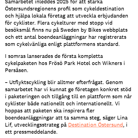
Samarbetet inleddes 2025 för att stärka
Östersundsregionens profil som cykeldestination
och hjälpa lokala företag att utveckla erbjudanden
för cyklister. Flera cykelturer med stopp vid
besöksmål finns nu på Sweden by Bikes webbplats
och ett antal boendeanläggningar har registrerats
som cykelvänliga enligt plattformens standard.
I somras lanserades de första kompletta
cykelpaketen hos Frösö Park Hotel och Wikners i
Persåsen.
– Utflyktscykling blir alltmer efterfrågat. Genom
samarbetet har vi kunnat ge företagen konkret stöd
i paketeringen och tillgång till en plattform som når
cyklister både nationellt och internationellt. Vi
hoppas att paketen ska inspirera fler
boendeanläggningar att ta samma steg, säger Lina
Lif, utvecklingsstrateg på
Destination Östersund
, i
ett pressmeddelande.