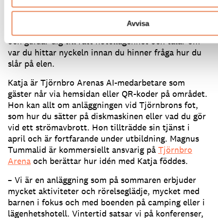
öppettiderna och möts av Katja på skärmen som
säger ”Välkommen – fråga mig vad som helst”.
Efter
Avvisa
att ha frågat om ”incheckning” är hon snart igång
och guidar dig till rätt hotellägenhet och talar om
var du hittar nyckeln innan du hinner fråga hur du
slår på elen.
Katja är Tjörnbro Arenas AI-medarbetare som
gäster når via hemsidan eller QR-koder på området.
Hon kan allt om anläggningen vid Tjörnbrons fot,
som hur du sätter på diskmaskinen eller vad du gör
vid ett strömavbrott.
Hon tillträdde sin tjänst i
april och är fortfarande under utbildning.
Magnus
Tummalid är kommersiellt ansvarig på
Tjörnbro
Arena
och berättar hur idén med Katja föddes.
– Vi är en anläggning som på sommaren erbjuder
mycket aktiviteter och rörelseglädje, mycket med
barnen i fokus och med boenden på camping eller i
lägenhetshotell.
Vintertid satsar vi på konferenser,