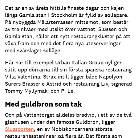
Det är en av årets hittills finaste dagar och kajen
längs Gamla stan i Stockholm är fylld av sollapare
.
På nybyggda Mälarterrassen mittemot, som består
av tre nivåer med utsikt över vattnet, Slussen och
Gamla stan, håller ett nytt restaurangkluster på att
växa fram och med det flera nya uteserveringar
med svårslaget solläge
.
Här har till exempel Urban Italian Group nyligen
slitit upp dörrarna till sin första spanska restaurang
Villa Valentina
.
Strax intill ligger både Napolyon
Sürers Brasserie Astrid och restaurang Liv, signerad
Tommy Myllymäki och Pi Le
.
Med guldbron som tak
Och på Vattentorget alldeles bredvid, i ett av de två
glashusen under den famosa Guldbron, ligger
Slussporten
, en av Nobiskoncernens största
restaurangsatsningar på flera år
.
Det första som