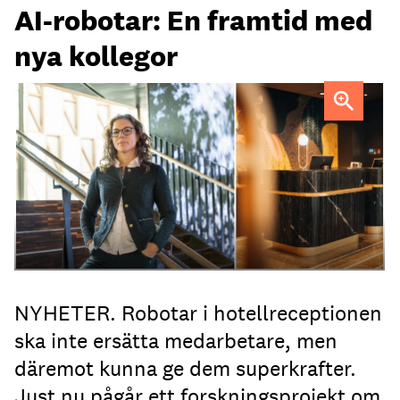
AI-robotar: En framtid med
nya kollegor
Professor Kristina Palm FOTO: Theresia Viska
FOTO:
Dylan Calluy / Unsplash
NYHETER. Robotar i hotellreceptionen
ska inte ersätta medarbetare, men
däremot kunna ge dem superkrafter.
Just nu pågår ett forskningsprojekt om