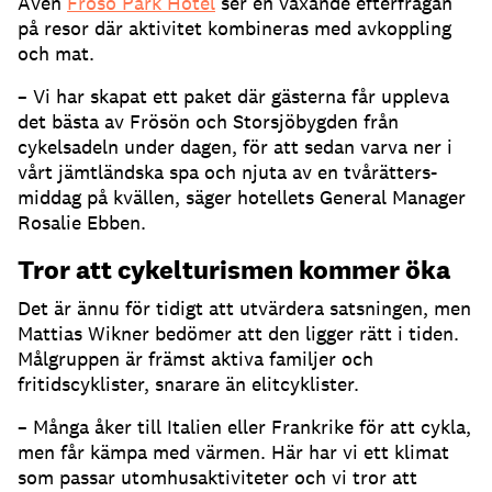
Även
Frösö Park Hotel
ser en växande efterfrågan
på resor där aktivitet kombineras med avkoppling
och mat.
– Vi har skapat ett paket där gästerna får uppleva
det bästa av Frösön och Storsjöbygden från
cykelsadeln under dagen, för att sedan varva ner i
vårt jämtländska spa och njuta av en tvårätters-
middag på kvällen, säger hotellets General Manager
Rosalie Ebben.
Tror att cykelturismen kommer öka
Det är ännu för tidigt att utvärdera satsningen, men
Mattias Wikner bedömer att den ligger rätt i tiden.
Målgruppen är främst aktiva familjer och
fritidscyklister, snarare än elitcyklister.
– Många åker till Italien eller Frankrike för att cykla,
men får kämpa med värmen. Här har vi ett klimat
som passar utomhusaktiviteter och vi tror att