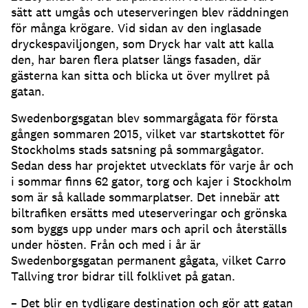
sätt att umgås och uteserveringen blev räddningen
för många krögare
.
Vid sidan av den inglasade
dryckespaviljongen, som Dryck har valt att kalla
den, har baren flera platser längs fasaden, där
gästerna kan sitta och blicka ut över myllret på
gatan
.
Swedenborgsgatan blev sommargågata för första
gången sommaren 2015, vilket var startskottet för
Stockholms stads satsning på sommargågator
.
Sedan dess har projektet utvecklats för varje år och
i sommar finns 62 gator, torg och kajer i Stockholm
som är så kallade sommarplatser
.
Det innebär att
biltrafiken ersätts med uteserveringar och grönska
som byggs upp under mars och april och återställs
under hösten
.
Från och med i år är
Swedenborgsgatan permanent gågata, vilket Carro
Tallving tror bidrar till folklivet på gatan
.
– Det blir en tydligare destination och gör att gatan