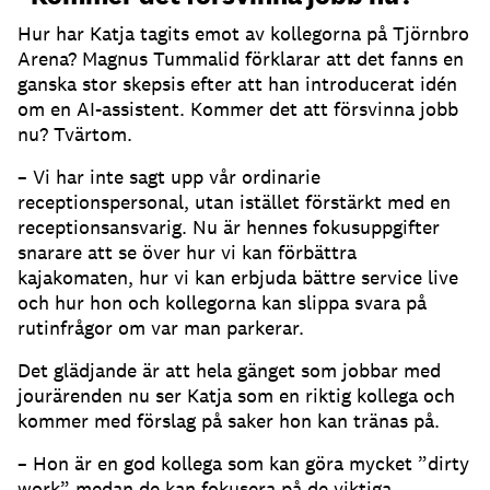
Hur har Katja tagits emot av kollegorna på Tjörnbro
Arena?
Magnus Tummalid förklarar att det fanns en
ganska stor skepsis efter att han introducerat idén
om en AI-assistent.
Kommer det att försvinna jobb
nu?
Tvärtom.
– Vi har inte sagt upp vår ordinarie
receptionspersonal, utan istället förstärkt med en
receptionsansvarig.
Nu är hennes fokusuppgifter
snarare att se över hur vi kan förbättra
kajakomaten, hur vi kan erbjuda bättre service live
och hur hon och kollegorna kan slippa svara på
rutinfrågor om var man parkerar.
Det glädjande är att hela gänget som jobbar med
jourärenden nu ser Katja som en riktig kollega och
kommer med förslag på saker hon kan tränas på.
– Hon är en god kollega som kan göra mycket ”dirty
work” medan de kan fokusera på de viktiga