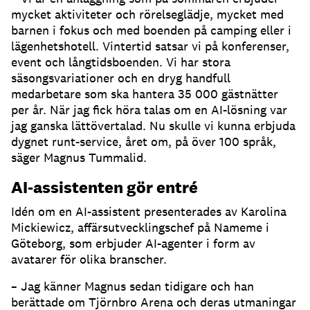
mycket aktiviteter och rörelseglädje, mycket med
barnen i fokus och med boenden på camping eller i
lägenhetshotell.
Vintertid satsar vi på konferenser,
event och långtidsboenden.
Vi har stora
säsongsvariationer och en dryg handfull
medarbetare som ska hantera 35 000 gästnätter
per år.
När jag fick höra talas om en AI-lösning var
jag ganska lättövertalad.
Nu skulle vi kunna erbjuda
dygnet runt-service, året om, på över 100 språk,
säger Magnus Tummalid.
AI-assistenten gör entré
Idén om en AI-assistent presenterades av Karolina
Mickiewicz, affärsutvecklingschef på Nameme i
Göteborg, som erbjuder AI-agenter i form av
avatarer för olika branscher.
– Jag känner Magnus sedan tidigare och han
berättade om Tjörnbro Arena och deras utmaningar