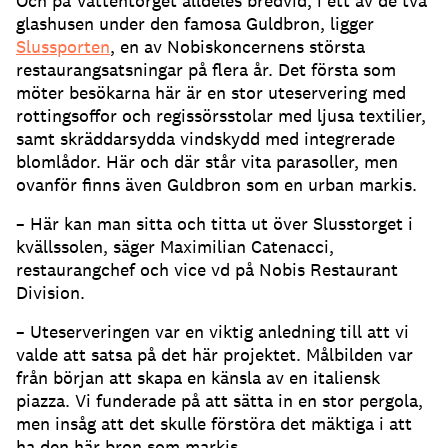
Och på Vattentorget alldeles bredvid, i ett av de två
glashusen under den famosa Guldbron, ligger
Slussporten
, en av Nobiskoncernens största
restaurangsatsningar på flera år
.
Det första som
möter besökarna här är en stor uteservering med
rottingsoffor och regissörsstolar med ljusa textilier,
samt skräddarsydda vindskydd med integrerade
blomlådor
.
Här och där står vita parasoller, men
ovanför finns även Guldbron som en urban markis
.
– Här kan man sitta och titta ut över Slusstorget i
kvällssolen, säger Maximilian Catenacci,
restaurangchef och vice vd på Nobis Restaurant
Division
.
– Uteserveringen var en viktig anledning till att vi
valde att satsa på det här projektet
.
Målbilden var
från början att skapa en känsla av en italiensk
piazza
.
Vi funderade på att sätta in en stor pergola,
men insåg att det skulle förstöra det mäktiga i att
ha den här bron som markis
.