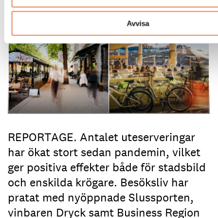
Uteservering på Dryck vinbar samt Slussporten.
FOTO:
Avvisa
Samuel Unéus
REPORTAGE. Antalet uteserveringar
har ökat stort sedan pandemin, vilket
ger positiva effekter både för stadsbild
och enskilda krögare. Besöksliv har
pratat med nyöppnade Slussporten,
vinbaren Dryck samt Business Region