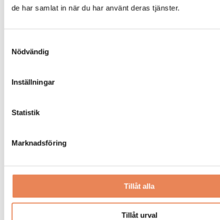
träningsområden, uthyrning för cykel och vattensport
de har samlat in när du har använt deras tjänster.
samt närhet till vandringsleder.
Samtyckesval
Nödvändig
Taggar
Inställningar
AI
DIGITALISERING
TJÖRNBRO ARENA
Statistik
Marknadsföring
BESÖKSNÄRING
|
1 juli 2026
Ute är inne –
Tillåt alla
uteserveringarnas
betydelse ökar
Tillåt urval