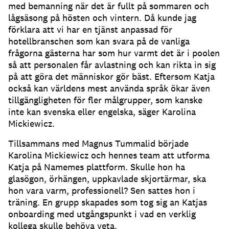
med bemanning när det är fullt på sommaren och
lågsäsong på hösten och vintern.
Då kunde jag
förklara att vi har en tjänst anpassad för
hotellbranschen som kan svara på de vanliga
frågorna gästerna har som hur varmt det är i poolen
så att personalen får avlastning och kan rikta in sig
på att göra det människor gör bäst.
Eftersom Katja
också kan världens mest använda språk ökar även
tillgängligheten för fler målgrupper, som kanske
inte kan svenska eller engelska, säger Karolina
Mickiewicz.
Tillsammans med Magnus Tummalid började
Karolina Mickiewicz och hennes team att utforma
Katja på Namemes plattform.
Skulle hon ha
glasögon, örhängen, uppkavlade skjortärmar, ska
hon vara varm, professionell?
Sen sattes hon i
träning.
En grupp skapades som tog sig an Katjas
onboarding med utgångspunkt i vad en verklig
kollega skulle behöva veta.