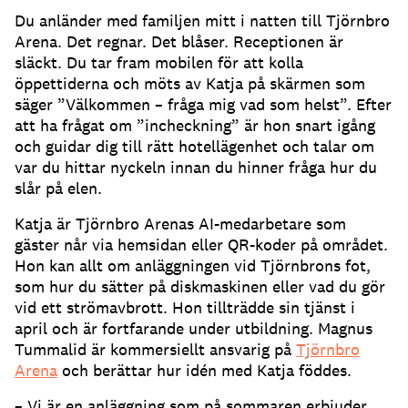
Du anländer med familjen mitt i natten till Tjörnbro
Arena.
Det regnar.
Det blåser.
Receptionen är
släckt.
Du tar fram mobilen för att kolla
öppettiderna och möts av Katja på skärmen som
säger ”Välkommen – fråga mig vad som helst”.
Efter
att ha frågat om ”incheckning” är hon snart igång
och guidar dig till rätt hotellägenhet och talar om
var du hittar nyckeln innan du hinner fråga hur du
slår på elen.
Katja är Tjörnbro Arenas AI-medarbetare som
gäster når via hemsidan eller QR-koder på området.
Hon kan allt om anläggningen vid Tjörnbrons fot,
som hur du sätter på diskmaskinen eller vad du gör
vid ett strömavbrott.
Hon tillträdde sin tjänst i
april och är fortfarande under utbildning.
Magnus
Tummalid är kommersiellt ansvarig på
Tjörnbro
Arena
och berättar hur idén med Katja föddes.
– Vi är en anläggning som på sommaren erbjuder