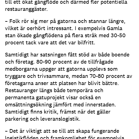
till ett ökat gångflöde och därmed fler potentiella
restauranggäster
.
– Folk rör sig mer på gatorna och stannar längre,
vilket är oerhört intressant
.
I exempelvis Gamla
stan ökade gångflödena på flera stråk med 30-50
procent tack vare att det var bilfritt
.
Samtidigt har satsningen fått stöd av både boende
och företag
.
80-90 procent av de tillfrågade
medborgarna uppger att gatorna upplevs som
tryggare och trivsammare, medan 70-80 procent av
företagarna anser att platsen har blivit bättre
.
Restauranger längs både temporära och
permanenta gatuprojekt visar också en
omsättningsökning jämfört med innerstaden
.
Samtidigt finns kritik, främst när det gäller
parkering och leveranslogistik
.
– Det är viktigt att se till att skapa fungerande
logistikflöden och framkomlighet för exempelvis