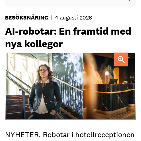
BESÖKSNÄRING
|
4 augusti 2026
AI-robotar: En framtid med
nya kollegor
Professor Kristina Palm FOTO: Theresia Viska
FOTO:
Dylan Calluy / Unsplash
NYHETER. Robotar i hotellreceptionen