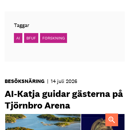
Taggar
AI
BFUF
FORSKNING
BESÖKSNÄRING
|
14 juli 2026
AI-Katja guidar gästerna på
Tjörnbro Arena
AI-medarbetaren Katja tillträdde i tjänst i april.