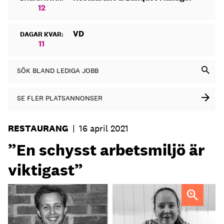
12
VD
DAGAR KVAR:
11
SÖK BLAND LEDIGA JOBB
SE FLER PLATSANNONSER
RESTAURANG
|
16 april 2021
”En schysst arbetsmiljö är
viktigast”
Hugo Lönnqvist Gustafsson och Elin Enqvist läser sista
året på
kockprogrammet på Örebro universitet.
Foto: Privat