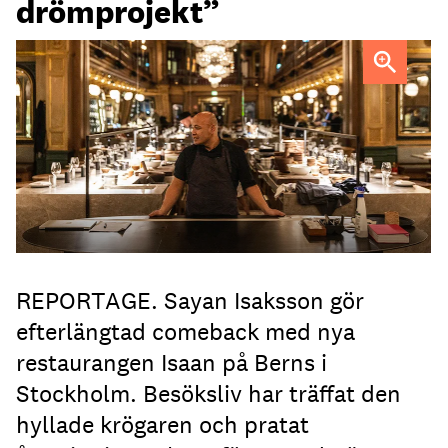
drömprojekt”
Matlagningen i Sayan Isakssons nya restaurang är en fri
tolkning av regionen Issans kök.
Foto: Stureplansgruppen
REPORTAGE. Sayan Isaksson gör
efterlängtad comeback med nya
restaurangen Isaan på Berns i
Stockholm. Besöksliv har träffat den
hyllade krögaren och pratat