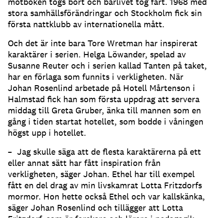
motboken togs bort och barlivet tog fart. 1968 med
stora samhällsförändringar och Stockholm fick sin
första nattklubb av internationella mått.
Och det är inte bara Tore Wretman har inspirerat
karaktärer i serien. Helga Löwander, spelad av
Susanne Reuter och i serien kallad Tanten på taket,
har en förlaga som funnits i verkligheten. När
Johan Rosenlind arbetade på Hotell Mårtenson i
Halmstad fick han som första uppdrag att servera
middag till Greta Gruber, änka till mannen som en
gång i tiden startat hotellet, som bodde i våningen
högst upp i hotellet.
– Jag skulle säga att de flesta karaktärerna på ett
eller annat sätt har fått inspiration från
verkligheten, säger Johan. Ethel har till exempel
fått en del drag av min livskamrat Lotta Fritzdorfs
mormor. Hon hette också Ethel och var kallskänka,
säger Johan Rosenlind och tillägger att Lotta