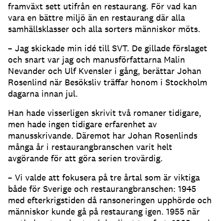
framväxt sett utifrån en restaurang. För vad kan
vara en bättre miljö än en restaurang där alla
samhällsklasser och alla sorters människor möts.
– Jag skickade min idé till SVT. De gillade förslaget
och snart var jag och manusförfattarna Malin
Nevander och Ulf Kvensler i gång, berättar Johan
Rosenlind när Besöksliv träffar honom i Stockholm
dagarna innan jul.
Han hade visserligen skrivit två romaner tidigare,
men hade ingen tidigare erfarenhet av
manusskrivande. Däremot har Johan Rosenlinds
många år i restaurangbranschen varit helt
avgörande för att göra serien trovärdig.
– Vi valde att fokusera på tre årtal som är viktiga
både för Sverige och restaurangbranschen: 1945
med efterkrigstiden då ransoneringen upphörde och
människor kunde gå på restaurang igen. 1955 när