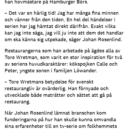
han hovmästare på Hamburger Börs.
– Det var en härlig tid! Jag har många fina minnen
och vänner från den tiden. En hel del händelser i
serien har jag hämtat direkt därifrån. Exakt vilka
kan jag inte säga, jag vill ju inte att dem det handlar
om ska känna sig utpekade, säger Johan Rosenlind.
Restaurangerna som han arbetade på ägdes alla av
Tore Wretman, som varit en stor inspiration för två
av seriens huvudkaraktärer: kökspojken Calle och
Peter, yngste sonen i familjen Löwander.
– Tore Wretmans betydelse för svenskt
restaurangliv är ovärderlig. Han förnyade och
utvecklade både maträtter och sättet att gå på
restaurang.
När Johan Rosenlind lämnat branschen kom
funderingarna på hur han skulle kunna omvandla
sina erfarenheter till en tv-serie om folkhemmets