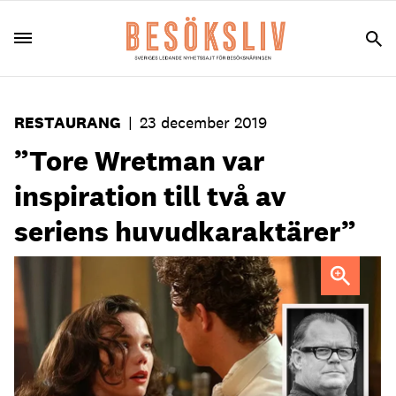
RESTAURANG
|
23 december 2019
”Tore Wretman var
inspiration till två av
seriens huvudkaraktärer”
Många i branschen känner igen sig i Vår tid är nu, säger
Johan Rosenlind,
som ligger bakom den populära tv-serien.
Foto:
Pressbild/Film i Väst