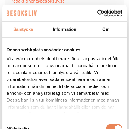
redaktionen@besoksliv.se
Dela artikeln:
Samtycke
Information
Om
Denna webbplats använder cookies
Vi använder enhetsidentifierare för att anpassa innehållet
och annonserna till användarna, tillhandahålla funktioner
Taggar
för sociala medier och analysera vår trafik. Vi
vidarebefordrar även sådana identifierare och annan
ARBETSMILJÖ
KOCKUTBILDNING
ÖREBRO
information från din enhet till de sociala medier och
annons- och analysföretag som vi samarbetar med.
Dessa kan i sin tur kombinera informationen med annan
information som du har tillhandahållit eller som de har
samlat in när du har använt deras tjänster.
Samtyckesval
BESÖKSNÄRING
|
27 februari 2020
Nödvändig