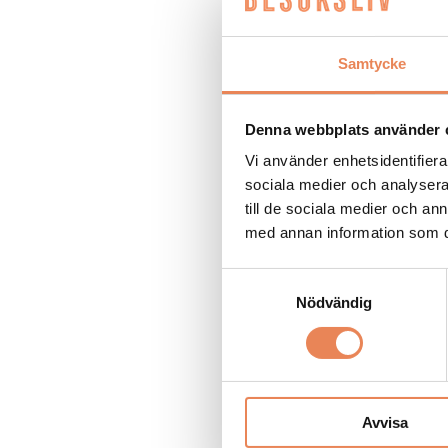
NYHETER
|
20 maj 201
Samtycke
Så bra var Eurovisi
Denna webbplats använder 
Vi använder enhetsidentifierar
NYHETER
|
12 maj 2016
sociala medier och analysera 
Bokningsboost på ho
till de sociala medier och a
med annan information som du 
Samtyckesval
NYHETER
|
26 april 20
Nödvändig
Gå över gatan – til
NYHETER
|
26 februari
Avvisa
Wiii, vilken utsikt!