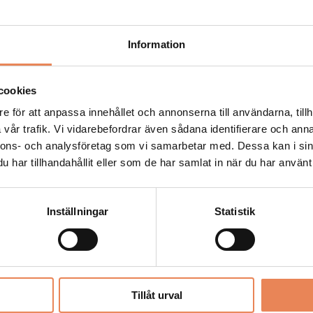
6
Information
on för Stockholm
cookies
e för att anpassa innehållet och annonserna till användarna, tillh
vår trafik. Vi vidarebefordrar även sådana identifierare och anna
tellen under Eurovision
nnons- och analysföretag som vi samarbetar med. Dessa kan i sin
har tillhandahållit eller som de har samlat in när du har använt 
16
Inställningar
Statistik
l Måns Zelmerlövs musik
 2016
Tillåt urval
 Stockholm får ny åkattraktion