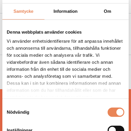
Umeå stärker sin hållbarhetsprofil
Samtycke
Information
Om
NYHETER
|
30 april 2018
Denna webbplats använder cookies
Bordtennis-VM i Halmstad stärker Sveriges
varumärke internationellt
Vi använder enhetsidentifierare för att anpassa innehållet
och annonserna till användarna, tillhandahålla funktioner
för sociala medier och analysera vår trafik. Vi
vidarebefordrar även sådana identifierare och annan
NYHETER
|
21 mars 2018
information från din enhet till de sociala medier och
Uppsala växer som idrottsstad
annons- och analysföretag som vi samarbetar med.
Dessa kan i sin tur kombinera informationen med annan
information som du har tillhandahållit eller som de har
samlat in när du har använt deras tjänster.
Hos oss läser du landets mest uppdaterade
Samtyckesval
nyheter och snackisar inom besöksnäringen.
Nödvändig
Besöksliv i sin tryckta form är ett affärsmagasin
för ägare och ledare inom besöksnäringen.
Tidningen ges ut av
Visita
.
Inställningar