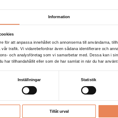
1
Information
obb borta i besöksnäringen
cookies
e för att anpassa innehållet och annonserna till användarna, tillh
1
vår trafik. Vi vidarebefordrar även sådana identifierare och anna
kvällens event om ungdomsjobben
nnons- och analysföretag som vi samarbetar med. Dessa kan i sin
har tillhandahållit eller som de har samlat in när du har använt 
 2021
Inställningar
Statistik
v jobb för unga
 2021
Tillåt urval
mpanj för att rädda ungdomsjobben