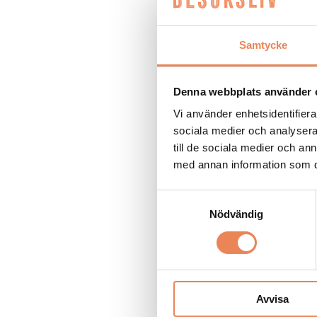
NYHETER
|
28 april 202
Samtycke
Var femte ungdomsj
Denna webbplats använder 
Vi använder enhetsidentifierar
NYHETER
|
17 mars 202
sociala medier och analysera 
Annie Lööf gästar 
till de sociala medier och a
med annan information som du 
Samtyckesval
NYHETER
|
23 februari
Nödvändig
Kraftig minskning a
NYHETER
|
22 februari
Avvisa
Visita lanserar ka