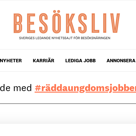
NYHETER
KARRIÄR
LEDIGA JOBB
ANNONSERA
gade med
#räddaungdomsjobbe
ministern