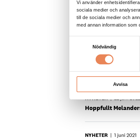
Vi använder enhetsidentifierar
sociala medier och analysera 
till de sociala medier och a
KARRIÄR
|
6 februari 
med annan information som du 
”Man kommer ut hit 
Samtyckesval
Nödvändig
NYHETER
|
8 augusti 2
Ny riktning för San
Avvisa
NYHETER
|
22 juni 202
Hoppfullt Melander
NYHETER
|
1 juni 2021