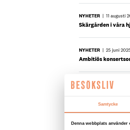
NYHETER
|
11 augusti 
Skärgården i våra h
NYHETER
|
25 juni 202
Ambitiös konserts
NYHETER
|
27 februari
Stark nystart för W
Samtycke
NYHETER
|
28 oktober
Denna webbplats använder 
Här finns en av vär