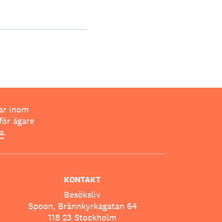
ar inom
för ägare
ta
.
KONTAKT
Besöksliv
Spoon, Brännkyrkagatan 64
118 23 Stockholm