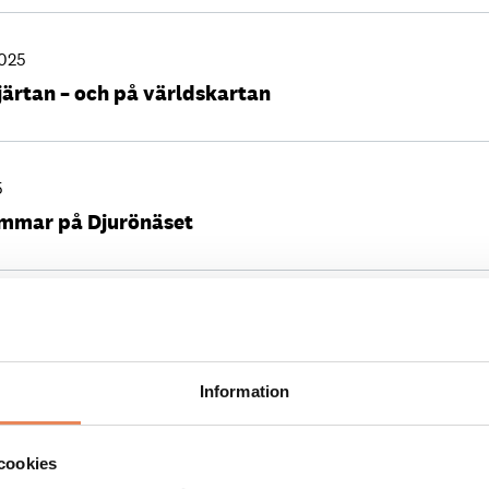
2025
järtan – och på världskartan
5
ommar på Djurönäset
 2025
axholms hotell
Information
 2024
cookies
ldens bästa destinationer