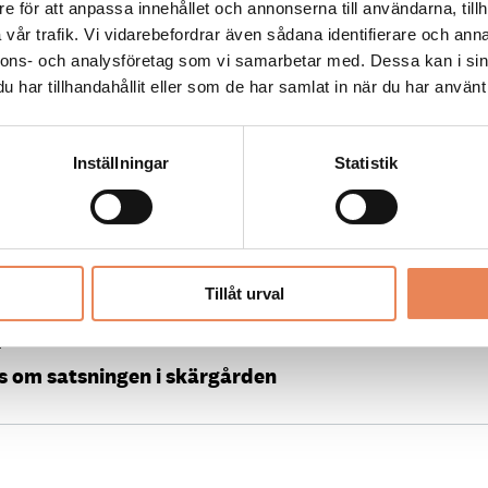
e för att anpassa innehållet och annonserna till användarna, tillh
vår trafik. Vi vidarebefordrar även sådana identifierare och anna
nnons- och analysföretag som vi samarbetar med. Dessa kan i sin
2023
har tillhandahållit eller som de har samlat in när du har använt 
och blir lycklig”
Inställningar
Statistik
022
dhamns Seglarhotell
Tillåt urval
2
s om satsningen i skärgården