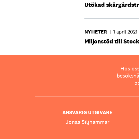
Utökad skärgårdstr
NYHETER
|
1 april 2021
Miljonstöd till Sto
Hos oss
besöksnär
o
ANSVARIG UTGIVARE
Jonas Siljhammar