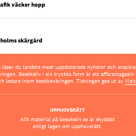
afik väcker hopp
ckholms skärgård
 läser du landets mest uppdaterade nyheter och snackis
ingen. Besöksliv i sin tryckta form är ett affärsmagasin 
ch ledare inom besöksnäringen. Tidningen ges ut av
Visi
UPPHOVSRÄTT
Allt material på besoksliv.se är skyddat
enligt lagen om upphovsrätt.