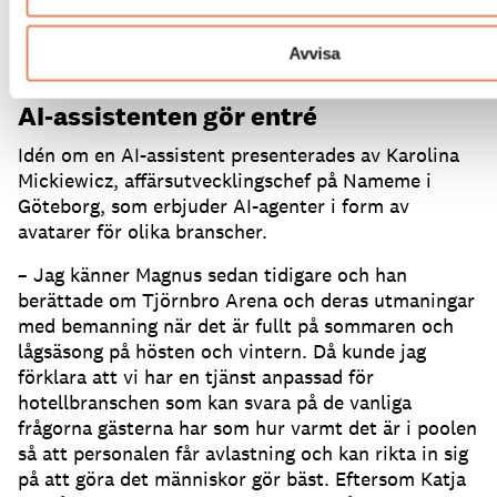
jag ganska lättövertalad.
Nu skulle vi kunna erbjuda
dygnet runt-service, året om, på över 100 språk,
Avvisa
säger Magnus Tummalid.
AI-assistenten gör entré
Idén om en AI-assistent presenterades av Karolina
Mickiewicz, affärsutvecklingschef på Nameme i
Göteborg, som erbjuder AI-agenter i form av
avatarer för olika branscher.
– Jag känner Magnus sedan tidigare och han
berättade om Tjörnbro Arena och deras utmaningar
med bemanning när det är fullt på sommaren och
lågsäsong på hösten och vintern.
Då kunde jag
förklara att vi har en tjänst anpassad för
hotellbranschen som kan svara på de vanliga
frågorna gästerna har som hur varmt det är i poolen
så att personalen får avlastning och kan rikta in sig
på att göra det människor gör bäst.
Eftersom Katja