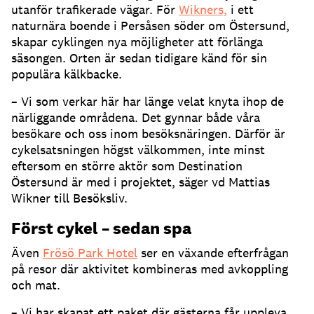
utanför trafikerade vägar. För
Wikners,
i ett
naturnära boende i Persåsen söder om Östersund,
skapar cyklingen nya möjligheter att förlänga
säsongen. Orten är sedan tidigare känd för sin
populära kälkbacke.
– Vi som verkar här har länge velat knyta ihop de
närliggande områdena. Det gynnar både våra
besökare och oss inom besöksnäringen. Därför är
cykelsatsningen högst välkommen, inte minst
eftersom en större aktör som Destination
Östersund är med i projektet, säger vd Mattias
Wikner till Besöksliv.
Först cykel – sedan spa
Även
Frösö Park Hotel
ser en växande efterfrågan
på resor där aktivitet kombineras med avkoppling
och mat.
– Vi har skapat ett paket där gästerna får uppleva