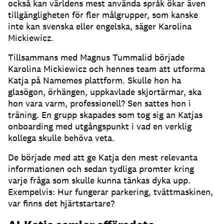
också kan världens mest använda språk ökar även
tillgängligheten för fler målgrupper, som kanske
inte kan svenska eller engelska, säger Karolina
Mickiewicz.
Tillsammans med Magnus Tummalid började
Karolina Mickiewicz och hennes team att utforma
Katja på Namemes plattform.
Skulle hon ha
glasögon, örhängen, uppkavlade skjortärmar, ska
hon vara varm, professionell?
Sen sattes hon i
träning.
En grupp skapades som tog sig an Katjas
onboarding med utgångspunkt i vad en verklig
kollega skulle behöva veta.
De började med att ge Katja den mest relevanta
informationen och sedan tydliga promter kring
varje fråga som skulle kunna tänkas dyka upp.
Exempelvis: Hur fungerar parkering, tvättmaskinen,
var finns det hjärtstartare?