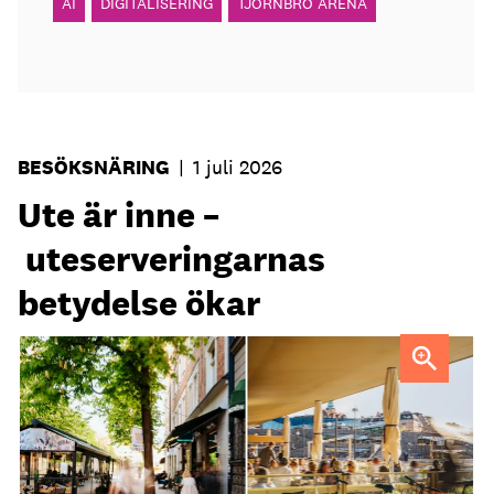
AI
DIGITALISERING
TJÖRNBRO ARENA
BESÖKSNÄRING
|
1 juli 2026
Ute är inne –
uteserveringarnas
betydelse ökar
Uteservering på Dryck vinbar samt Slussporten.
FOTO:
Samuel Unéus