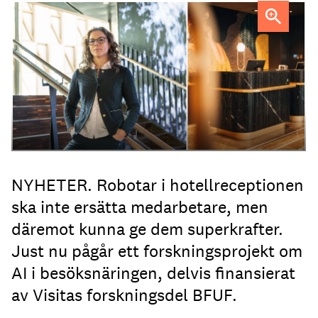
Professor Kristina Palm FOTO: Theresia Viska
FOTO:
Dylan Calluy / Unsplash
NYHETER. Robotar i hotellreceptionen
ska inte ersätta medarbetare, men
däremot kunna ge dem superkrafter.
Just nu pågår ett forskningsprojekt om
AI i besöksnäringen, delvis finansierat
av Visitas forskningsdel BFUF.