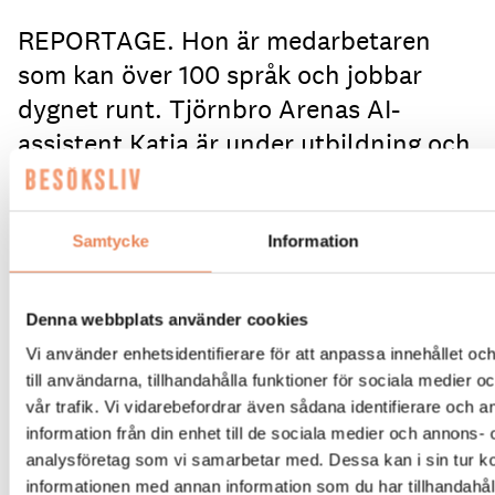
REPORTAGE. Hon är medarbetaren
som kan över 100 språk och jobbar
dygnet runt. Tjörnbro Arenas AI-
assistent Katja är under utbildning och
tränas i att svara på gästernas vanliga
frågor. Allt för att avlasta receptionen
som istället kan fokusera på ännu
Samtycke
Information
bättre mänsklig service.
Denna webbplats använder cookies
Du anländer med familjen mitt i natten till Tjörnbro
Vi använder enhetsidentifierare för att anpassa innehållet o
Arena.
Det regnar.
Det blåser.
Receptionen är
till användarna, tillhandahålla funktioner för sociala medier 
släckt.
Du tar fram mobilen för att kolla
vår trafik. Vi vidarebefordrar även sådana identifierare och 
öppettiderna och möts av Katja på skärmen som
information från din enhet till de sociala medier och annons- 
säger ”Välkommen – fråga mig vad som helst”.
Efter
analysföretag som vi samarbetar med. Dessa kan i sin tur 
att ha frågat om ”incheckning” är hon snart igång
och guidar dig till rätt hotellägenhet och talar om
informationen med annan information som du har tillhandahåll