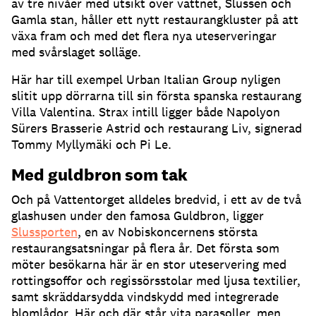
av tre nivåer med utsikt över vattnet, Slussen och
Gamla stan, håller ett nytt restaurangkluster på att
växa fram och med det flera nya uteserveringar
med svårslaget solläge
.
Här har till exempel Urban Italian Group nyligen
slitit upp dörrarna till sin första spanska restaurang
Villa Valentina
.
Strax intill ligger både Napolyon
Sürers Brasserie Astrid och restaurang Liv, signerad
Tommy Myllymäki och Pi Le
.
Med guldbron som tak
Och på Vattentorget alldeles bredvid, i ett av de två
glashusen under den famosa Guldbron, ligger
Slussporten
, en av Nobiskoncernens största
restaurangsatsningar på flera år
.
Det första som
möter besökarna här är en stor uteservering med
rottingsoffor och regissörsstolar med ljusa textilier,
samt skräddarsydda vindskydd med integrerade
blomlådor
.
Här och där står vita parasoller, men