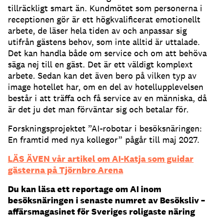
tillräckligt smart än. Kundmötet som personerna i
receptionen gör är ett högkvalificerat emotionellt
arbete, de läser hela tiden av och anpassar sig
utifrån gästens behov, som inte alltid är uttalade.
Det kan handla både om service och om att behöva
säga nej till en gäst. Det är ett väldigt komplext
arbete. Sedan kan det även bero på vilken typ av
image hotellet har, om en del av hotellupplevelsen
består i att träffa och få service av en människa, då
är det ju det man förväntar sig och betalar för.
Forskningsprojektet ”AI-robotar i besöksnäringen:
En framtid med nya kollegor” pågår till maj 2027.
LÄS ÄVEN vår artikel om AI-Katja som guidar
gästerna på Tjörnbro Arena
Du kan läsa ett reportage om AI inom
besöksnäringen i senaste numret av Besöksliv –
affärsmagasinet för Sveriges roligaste näring