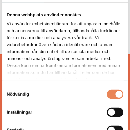
”Det är inte så ängsligt hos oss”
Denna webbplats använder cookies
Vi använder enhetsidentifierare för att anpassa innehållet
NYHETER
|
28 mars 2022
och annonserna till användarna, tillhandahålla funktioner
Samtalsvänlig restaurang i Stockholm prisas
för sociala medier och analysera vår trafik. Vi
för sin ljudmiljö
vidarebefordrar även sådana identifierare och annan
information från din enhet till de sociala medier och
annons- och analysföretag som vi samarbetar med.
Dessa kan i sin tur kombinera informationen med annan
Hos oss läser du landets mest uppdaterade
information som du har tillhandahållit eller som de har
nyheter och snackisar inom besöksnäringen.
samlat in när du har använt deras tjänster.
Besöksliv i sin tryckta form är ett affärsmagasin
för ägare och ledare inom besöksnäringen.
Samtyckesval
Tidningen ges ut av
Visita
.
Nödvändig
Inställningar
ANSVARIG UTGIVARE
Statistik