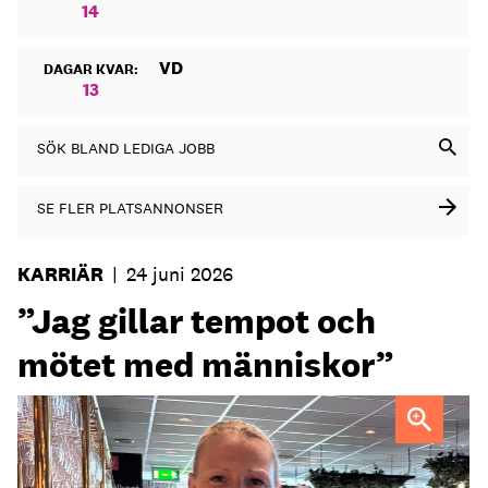
14
VD
DAGAR KVAR:
13
SÖK BLAND LEDIGA JOBB
SE FLER PLATSANNONSER
KARRIÄR
|
24 juni 2026
”Jag gillar tempot och
mötet med människor”
Maria Norberg, ny general manager på Skogshem & Wijk