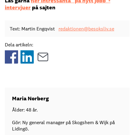
Läs gärna
fler intressanta ”på nytt jobb”-
intervjuer
på sajten
Text: Martin Engqvist
redaktionen@besoksliv.se
Dela artikeln:
Maria Norberg
Ålder: 48 år.
Gör: Ny general manager på Skogshem & Wijk på
Lidingö.