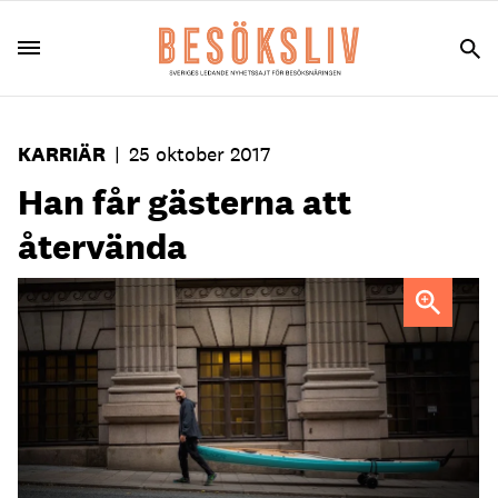
KARRIÄR
|
25 oktober 2017
Han får gästerna att
återvända
"Det var ett stort beröm att de valde mig", säger Kristian
Hell.