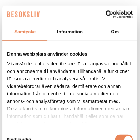
Grattis till nya jobbet!
– Tack snälla.
Berätta lite om din bakgrund.
Samtycke
Information
Om
– Jag har jobbat inom Winn i 20 år och haft
förmånen att driva flera hotell genom åren. Innan
Denna webbplats använder cookies
Gävle var jag på Quality Hotel Winn i Haninge
utanför Stockholm. Vi fick ta emot priset för Årets
Vi använder enhetsidentifierare för att anpassa innehållet
hotell på Nordic Choice Hotels årliga
och annonserna till användarna, tillhandahålla funktioner
vinterkonferens 2019, vilket var en målsättning.
för sociala medier och analysera vår trafik. Vi
Efter det fick jag erbjudande om att ta hand om
vidarebefordrar även sådana identifierare och annan
Winn i Gävle. Jag skulle varit där i tre år men sedan
information från din enhet till de sociala medier och
kom pandemin och istället blev det nästan sju år.
annons- och analysföretag som vi samarbetar med.
Förra året gjorde vi all time high, vilket känns kul.
Dessa kan i sin tur kombinera informationen med annan
information som du har tillhandahållit eller som de har
Hur kommer det sig att du stannat inom Winn så
samlat in när du har använt deras tjänster.
länge?
Samtyckesval
– Winn har en fantastisk företagskultur som jag
Nödvändig