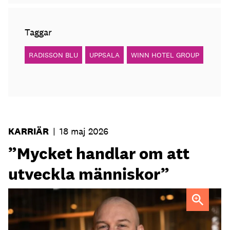
Taggar
RADISSON BLU
UPPSALA
WINN HOTEL GROUP
KARRIÄR
|
18 maj 2026
”Mycket handlar om att
utveckla människor”
Fredrik Ander
FOTO: Carotte