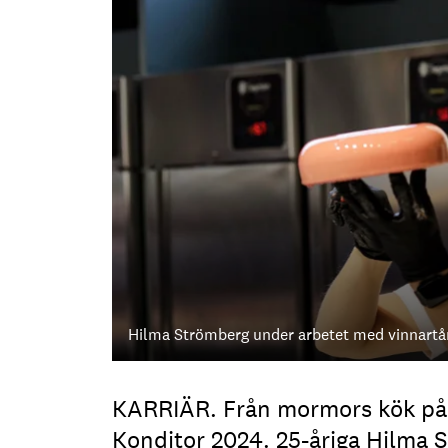
Hilma Strömberg under arbetet med vinnartå
KARRIÄR. Från mormors kök på O
Konditor 2024. 25-åriga Hilma S