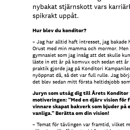
nybakat stjärnskott vars karriä
spikrakt uppåt.
Hur blev du konditor?
– Jag har alltid haft intresset, jag baka
Orust med min mamma och mormor. Men de
gymnasiet som jag insåg att det skulle kunn
läste in ett år på komvux och sedan ett å
praktik gjorde jag på Konditori Kampanile
nyöppnat då, så det var full rulle. Jag bör
det blev sedan mitt första heltidsjobb som
Juryn som utsåg dig till Årets Konditor
motiveringen: ”Med en djärv vision för
vinnare skapat bakverk som bjuder på 
vanliga.” Berätta om din vision!
– Temat för tävlingen var framtid, vilket 