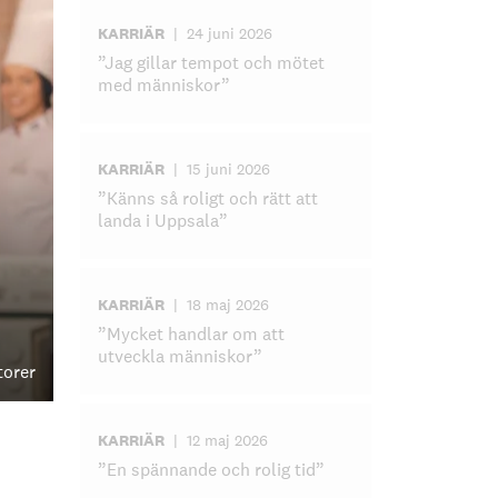
KARRIÄR
|
24 juni 2026
”Jag gillar tempot och mötet
med människor”
KARRIÄR
|
15 juni 2026
”Känns så roligt och rätt att
landa i Uppsala”
KARRIÄR
|
18 maj 2026
”Mycket handlar om att
utveckla människor”
torer
KARRIÄR
|
12 maj 2026
”En spännande och rolig tid”