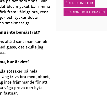
vara på det som finns i vår
ÅRETS KONDITOR
 det blev mycket bär i mina
fick fram väldigt bra, rena
CLARION HOTEL DRAKEN
 gör och tycker det är
 och smakmässigt.
nnu inte bemästrat?
ns alltid sånt man kan bli
ed glass, det skulle jag
ass.
nu, hur är det?
alla sötsaker på hela
n. Jag trivs bra med jobbet,
 jag inte främmande för att
ka våga prova och byta
n fastnar.