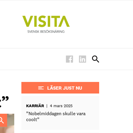
LÄSER JUST NU
t”
KARRIÄR
|
4 mars 2025
”Nobelmiddagen skulle vara
coolt”