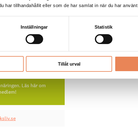
 försöker jag lära mig nu
har tillhandahållit eller som de har samlat in när du har använt 
 folk och våga testa nya
erg i senaste numret av
Inställningar
Statistik
s roligaste näring sedan
xemplar av magasinet per
Tillåt urval
Visita?
snäringen. Läs här om
 medlem!
sliv.se