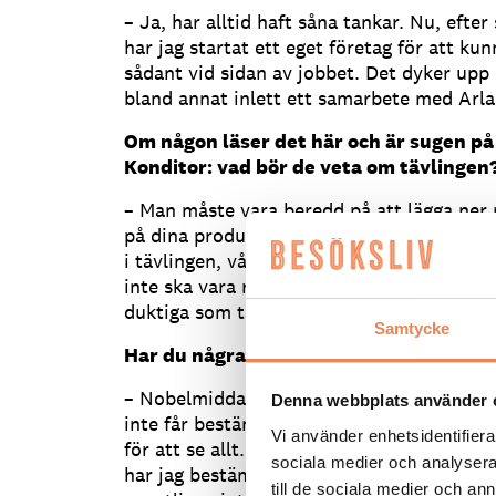
– Ja, har alltid haft såna tankar. Nu, efter
har jag startat ett eget företag för att k
sådant vid sidan av jobbet. Det dyker upp 
bland annat inlett ett samarbete med Arla
Om någon läser det här och är sugen på 
Konditor: vad bör de veta om tävlingen
– Man måste vara beredd på att lägga ner 
på dina produkter, allt görs på tid. Och s
i tävlingen, våga göra sin tolkning av tema
inte ska vara rädd för att tävla, man ska 
duktiga som tävlat flera gånger innan de v
Samtycke
Har du några mål?
– Nobelmiddagen skulle vara coolt att få
Denna webbplats använder 
inte får bestämma allt så skulle jag åtmins
Vi använder enhetsidentifierar
för att se allt. Det kommer nog dyka upp m
sociala medier och analysera 
har jag bestämt att jag ska hoppa på så m
till de sociala medier och a