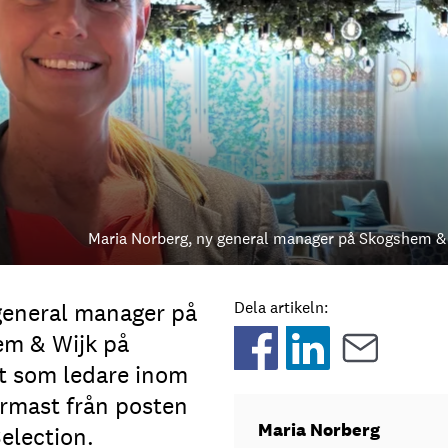
Maria Norberg, ny general manager på Skogshem &
general manager på
Dela artikeln:
em & Wijk på
et som ledare inom
rmast från posten
Maria Norberg
election.