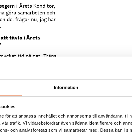
 segern i Årets Konditor,
unna göra samarbeten och
en del frågor nu, jag har
.
att tävla i Årets
?
mycket tid på det. Träna
å måste man hitta sin nisch
t. En grej också är att man
våga! Det är jättemånga
inner.
Information
 vara med om. Även om jag
cookies
tone vilja jobba där bara
e för att anpassa innehållet och annonserna till användarna, tillh
ycket kul! Det här året
vår trafik. Vi vidarebefordrar även sådana identifierare och anna
ycket som möjligt. Jag är
nnons- och analysföretag som vi samarbetar med. Dessa kan i sin