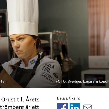
rtan
FOTO: Sveriges bagare & kondi
rust till Årets
Dela artikeln:
trömberg är ett