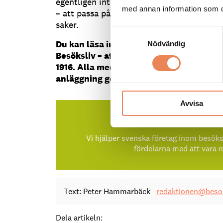
egentligen inte sådan som person, men det
med annan information som du 
– att passa på att utnyttja och lära känna
saker.
Samtyckesval
Du kan läsa intervjun med Hilda Strömb
Nödvändig
Besöksliv – affärsmagasinet för Sverige
1916. Alla medlemmar i Visita får ett e
anläggning genom sitt medlemskap.
Avvisa
Vill du bli medlem i 
Vi hjälper svenska företag inom besök
fördelarna med att vara
Text: Peter Hammarbäck
redaktionen@besok
Dela artikeln: