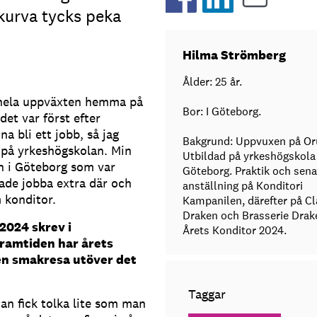
rkurva tycks peka
Hilma Strömberg
Ålder: 25 år.
de hela uppväxten hemma på
Bor: I Göteborg.
t var först efter
a bli ett jobb, så jag
Bakgrund: Uppvuxen på Or
r på yrkeshögskolan. Min
Utbildad på yrkeshögskola 
n i Göteborg som var
Göteborg. Praktik och sena
jade jobba extra där och
anställning på Konditori
 konditor.
Kampanilen, därefter på Cl
Draken och Brasserie Drak
 2024 skrev i
Årets Konditor 2024.
framtiden har årets
en smakresa utöver det
Taggar
man fick tolka lite som man