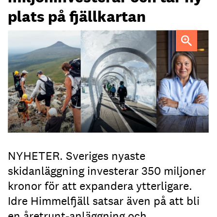
plats på fjällkartan
Idre Himmelfjäll tar nästa steg med bland annat mer
utmanande skidåkning, berättar vd Mari Tara.
NYHETER. Sveriges nyaste
skidanläggning investerar 350 miljoner
kronor för att expandera ytterligare.
Idre Himmelfjäll satsar även på att bli
en åretrunt-anläggning och