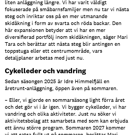
liten anläggning längre. Vi har varit väldigt
fokuserade på småbarnsfamiljer men nu tar vi nästa
steg och inriktar oss på en mer utmanande
skidåkning i form av svarta och röda backar. Den
här expansionen betyder att vi har en mer
diversifierad portfölj inom skidåkningen, säger Mari
Tara och berättar att nästa steg blir antingen en
toppstuga eller ett centrumområde, vars
detaljplaner arbetas med just nu.
Cykelleder och vandring
Sedan säsongen 2025 är Idre Himmelfjäll en
åretrunt-anläggning, öppen även på sommaren.
– Eller, vi gjorde en sommarsäsong light förra året
och det gör vi i år igen. Vi bygger cykelleder, vi har
vandring och olika aktiviteter. Just nu söker vi
aktivitetsbolag att samarbeta med som kan erbjuda
ett ännu större program. Sommaren 2027 kommer
vi att satsa fullt ut på sommaren, berättar Mari