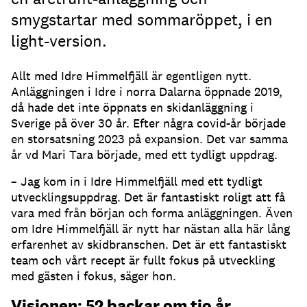
smygstartar med sommaröppet, i en
light-version.
Allt med Idre Himmelfjäll är egentligen nytt.
Anläggningen i Idre i norra Dalarna öppnade 2019,
då hade det inte öppnats en skidanläggning i
Sverige på över 30 år. Efter några covid-år började
en storsatsning 2023 på expansion. Det var samma
år vd Mari Tara började, med ett tydligt uppdrag.
– Jag kom in i Idre Himmelfjäll med ett tydligt
utvecklingsuppdrag. Det är fantastiskt roligt att få
vara med från början och forma anläggningen. Även
om Idre Himmelfjäll är nytt har nästan alla här lång
erfarenhet av skidbranschen. Det är ett fantastiskt
team och vårt recept är fullt fokus på utveckling
med gästen i fokus, säger hon.
Visionen: 52 backar om tio år