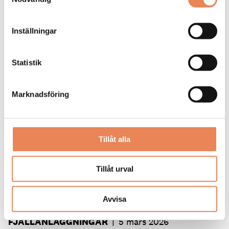
Åkband på 95 meter
Dubblering av snökanonskapacitet
Sju ytterligare kilometer längdspår
Inställningar
Ny värmestuga
Nya grillplatser
Fler toaletter
Statistik
Marknadsföring
Taggar
FJÄLLTURISM
IDRE HIMMELFJÄLL
Tillåt alla
SKIDÅKNING
Tillåt urval
Avvisa
FJÄLLANLÄGGNINGAR
|
5 mars 2026