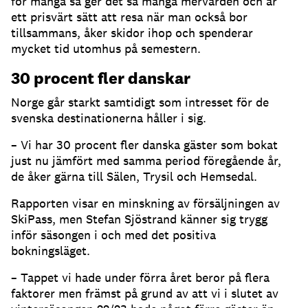
för många så ger det så många mervärden och är
ett prisvärt sätt att resa när man också bor
tillsammans, åker skidor ihop och spenderar
mycket tid utomhus på semestern.
30 procent fler danskar
Norge går starkt samtidigt som intresset för de
svenska destinationerna håller i sig.
– Vi har 30 procent fler danska gäster som bokat
just nu jämfört med samma period föregående år,
de åker gärna till Sälen, Trysil och Hemsedal.
Rapporten visar en minskning av försäljningen av
SkiPass, men Stefan Sjöstrand känner sig trygg
inför säsongen i och med det positiva
bokningsläget.
– Tappet vi hade under förra året beror på flera
faktorer men främst på grund av att vi i slutet av