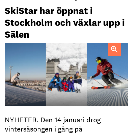
SkiStar har öppnat i
Stockholm och växlar upp i
Sälen
SkiStars Hammarbybacken öppnade 14 januari och i Sälen
lanseras flera nyheter.
NYHETER. Den 14 januari drog
vintersäsongen i gång på