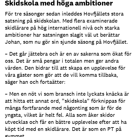
Skidskola med höga ambitioner
För tre säsonger sedan inleddes Hovfjällets stora
satsning på skidskolan. Med flera examinerade
skidlärare på hög internationell nivå och starka
ambitioner har satsningen slagit väl ut berättar
Johan, som nu gör sin sjunde säsong på Hovfjället.
– Det går jättebra och är en av sakerna som ökat för
oss. Det är små pengar i totalen men ger andra
värden. Den bidrar till att skapa en upplevelse för
våra gäster som gör att de vill komma tillbaka,
säger han och fortaätter:
– Men en nöt vi som bransch inte lyckats knäcka är
att hitta ett annat ord, ”skidskola” förknippas för
många fortfarande med någonting som är för de
yngsta, vilket är helt fel. Alla som åker skidor
utvecklas och får en bättre upplevelse efter att ha
köpt tid med en skidlärare. Det är som en PT på
gymmet.