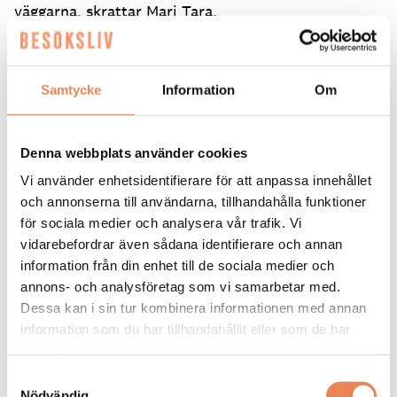
väggarna, skrattar Mari Tara.
Samtycke
Information
Om
Text: Henrik Emilsson
redaktionen@besoksliv.se
Denna webbplats använder cookies
Dela artikeln:
Vi använder enhetsidentifierare för att anpassa innehållet
och annonserna till användarna, tillhandahålla funktioner
för sociala medier och analysera vår trafik. Vi
vidarebefordrar även sådana identifierare och annan
information från din enhet till de sociala medier och
annons- och analysföretag som vi samarbetar med.
Dessa kan i sin tur kombinera informationen med annan
Skidområdet SYD
information som du har tillhandahållit eller som de har
Invigs: julen 2026
samlat in när du har använt deras tjänster.
300 nya bäddar
Samtyckesval
En 6-stolslift
Nödvändig