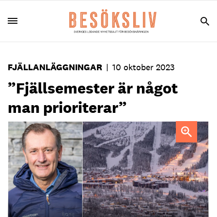
FJÄLLANLÄGGNINGAR
|
10 oktober 2023
”Fjällsemester är något
man prioriterar”
Stefan Sjöstrand, vd och koncernchef SkiStar.
Foto: Ola
Matsson