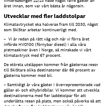
vintersäsongen 22/23 hade något färre gäster än
året innan, som var vårt bästa år någonsin.
Utvecklar med fler laddstolpar
Klimatavtrycket ska halveras fram till 2030, något
som SkiStar arbetar kontinuerligt med.
– Vi är redan på rätt väg och när vi förra året
införde HVO100 (förnybar diesel) i alla våra
pistmaskiner även i Norge, så minskade vi vårt
klimatavtryck med 67 procent.
De största utsläppen kommer från gästernas resor
till SkiStars olika destinatoner där 86 procent av
gästerna kommer med bil.
– Samtidigt är våra gäster i överrepresenterade vad
gäller el- och elhybridbilar. Vi kommer att utveckla
destinationerna med fler laddstolpar för att
underlätta resan på plats, men också påverka så att