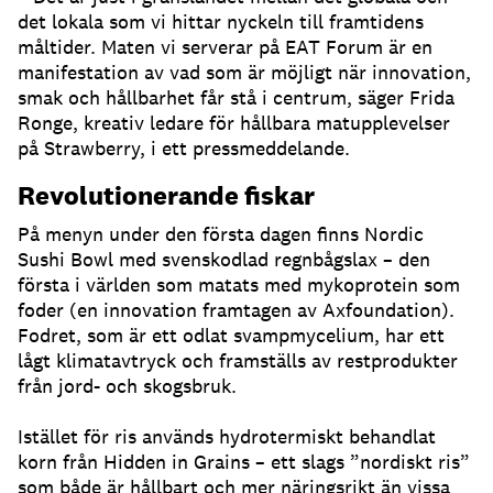
det lokala som vi hittar nyckeln till framtidens
måltider. Maten vi serverar på EAT Forum är en
manifestation av vad som är möjligt när innovation,
smak och hållbarhet får stå i centrum, säger Frida
Ronge,
kreativ ledare för hållbara matupplevelser
på Strawberry, i ett pressmeddelande.
Revolutionerande fiskar
På menyn under den första dagen finns Nordic
Sushi Bowl med svenskodlad regnbågslax – den
första i världen som matats med mykoprotein som
foder (en innovation framtagen av Axfoundation).
Fodret, som är ett
odlat svampmycelium, har ett
l
ågt klimatavtryck och framställs av restprodukter
från jord- och skogsbruk.
Istället för ris används hydrotermiskt behandlat
korn från Hidden in Grains – ett slags ”nordiskt ris”
som både är hållbart och mer näringsrikt än vissa