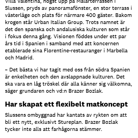
Villa Valentina, högst upp på Mälarterrassen i
Slussen, pryds av panoramafönster, en stor terrass i
västerläge och plats för närmare 400 gäster. Bakom
krogen står Urban Italian Group. Trots namnet är
det den spanska och andalusiska kulturen som står
i fokus denna gång. Visionen föddes under ett par
års tid i Spanien i samband med att koncernen
etablerade sina Florentine-restauranger i Marbella
och Madrid.
– Det bästa vi har tagit med oss från södra Spanien
är enkelheten och den avslappnade kulturen. Det
ska vara en låg tröskel där alla känner sig välkomna,
säger grundaren och vd:n Brazer Bozlak.
Har skapat ett flexibelt matkoncept
Slussens ombyggnad har kantats av rykten om att
bli ett nytt, exklusivt Stureplan. Brazer Bozlak
tycker inte alls att farhågorna stämmer.