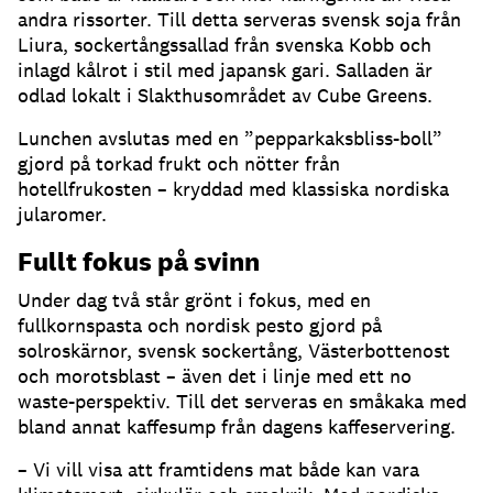
andra rissorter. Till detta serveras svensk soja från
Liura, sockertångssallad från svenska Kobb och
inlagd kålrot i stil med japansk gari. Salladen är
odlad lokalt i Slakthusområdet av Cube Greens.
Lunchen avslutas med en ”pepparkaksbliss-boll”
gjord på torkad frukt och nötter från
hotellfrukosten – kryddad med klassiska nordiska
jularomer.
Fullt fokus på svinn
Under dag två står grönt i fokus,
med en
fullkornspasta och nordisk pesto gjord på
solroskärnor, svensk sockertång, Västerbottenost
och morotsblast – även det i linje med ett no
waste-perspektiv. Till det serveras en småkaka med
bland annat kaffesump från dagens kaffeservering.
– Vi vill visa att framtidens mat både kan vara