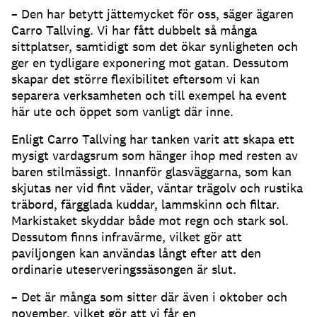
– Den har betytt jättemycket för oss, säger ägaren
Carro Tallving
.
Vi har fått dubbelt så många
sittplatser, samtidigt som det ökar synligheten och
ger en tydligare exponering mot gatan
.
Dessutom
skapar det större flexibilitet eftersom vi kan
separera verksamheten och till exempel ha event
här ute och öppet som vanligt där inne
.
Enligt Carro Tallving har tanken varit att skapa ett
mysigt vardagsrum som hänger ihop med resten av
baren stilmässigt
.
Innanför glasväggarna, som kan
skjutas ner vid fint väder, väntar trägolv och rustika
träbord, färgglada kuddar, lammskinn och filtar
.
Markistaket skyddar både mot regn och stark sol
.
Dessutom finns infravärme, vilket gör att
paviljongen kan användas långt efter att den
ordinarie uteserveringssäsongen är slut
.
– Det är många som sitter där även i oktober och
november, vilket gör att vi får en