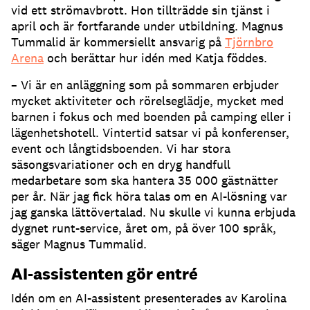
vid ett strömavbrott.
Hon tillträdde sin tjänst i
april och är fortfarande under utbildning.
Magnus
Tummalid är kommersiellt ansvarig på
Tjörnbro
Arena
och berättar hur idén med Katja föddes.
– Vi är en anläggning som på sommaren erbjuder
mycket aktiviteter och rörelseglädje, mycket med
barnen i fokus och med boenden på camping eller i
lägenhetshotell.
Vintertid satsar vi på konferenser,
event och långtidsboenden.
Vi har stora
säsongsvariationer och en dryg handfull
medarbetare som ska hantera 35 000 gästnätter
per år.
När jag fick höra talas om en AI-lösning var
jag ganska lättövertalad.
Nu skulle vi kunna erbjuda
dygnet runt-service, året om, på över 100 språk,
säger Magnus Tummalid.
AI-assistenten gör entré
Idén om en AI-assistent presenterades av Karolina