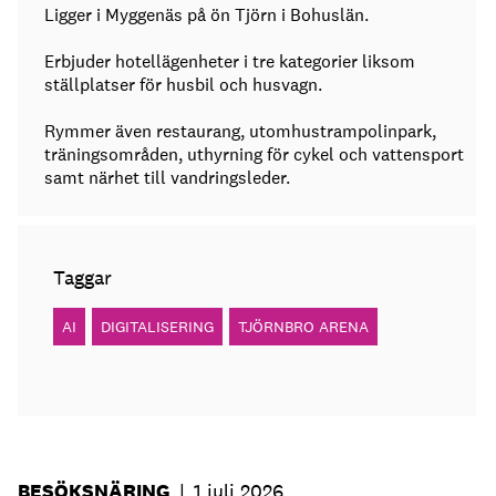
Ligger i Myggenäs på ön Tjörn i Bohuslän.
Erbjuder hotellägenheter i tre kategorier liksom
ställplatser för husbil och husvagn.
Rymmer även restaurang, utomhustrampolinpark,
träningsområden, uthyrning för cykel och vattensport
samt närhet till vandringsleder.
Taggar
AI
DIGITALISERING
TJÖRNBRO ARENA
BESÖKSNÄRING
|
1 juli 2026