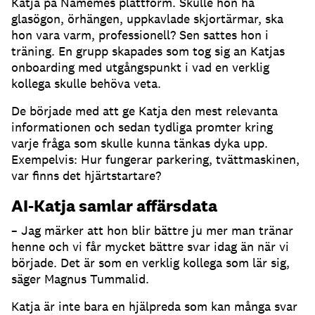
Katja på Namemes plattform.
Skulle hon ha
glasögon, örhängen, uppkavlade skjortärmar, ska
hon vara varm, professionell?
Sen sattes hon i
träning.
En grupp skapades som tog sig an Katjas
onboarding med utgångspunkt i vad en verklig
kollega skulle behöva veta.
De började med att ge Katja den mest relevanta
informationen och sedan tydliga promter kring
varje fråga som skulle kunna tänkas dyka upp.
Exempelvis: Hur fungerar parkering, tvättmaskinen,
var finns det hjärtstartare?
AI-Katja samlar affärsdata
– Jag märker att hon blir bättre ju mer man tränar
henne och vi får mycket bättre svar idag än när vi
började.
Det är som en verklig kollega som lär sig,
säger Magnus Tummalid.
Katja är inte bara en hjälpreda som kan många svar