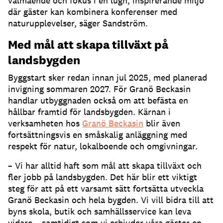
välmående och fokus i en lugn, inspirerande miljö
där gäster kan kombinera konferenser med
naturupplevelser, säger Sandström.
Med mål att skapa tillväxt på
landsbygden
Byggstart sker redan innan jul 2025, med planerad
invigning sommaren 2027. För Granö Beckasin
handlar utbyggnaden också om att befästa en
hållbar framtid för landsbygden. Kärnan i
verksamheten hos
Granö Beckasin
blir även
fortsättningsvis en småskalig anläggning med
respekt för natur, lokalboende och omgivningar.
– Vi har alltid haft som mål att skapa tillväxt och
fler jobb på landsbygden. Det här blir ett viktigt
steg för att på ett varsamt sätt fortsätta utveckla
Granö Beckasin och hela bygden. Vi vill bidra till att
byns skola, butik och samhällsservice kan leva
vidare – samtidigt som vi erbjuder våra gäster en