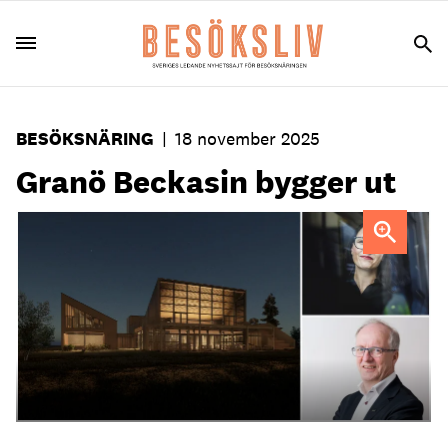
BESÖKSNÄRING
|
18 november 2025
Granö Beckasin bygger ut
Visualisering av nybyggnationen
Cecilia Sandström och
Jan Wejdmark