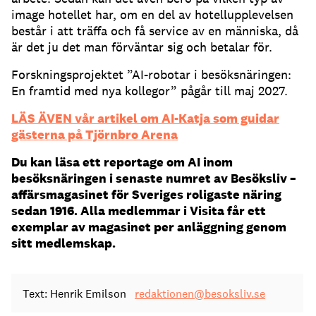
image hotellet har, om en del av hotellupplevelsen
består i att träffa och få service av en människa, då
är det ju det man förväntar sig och betalar för.
Forskningsprojektet ”AI-robotar i besöksnäringen:
En framtid med nya kollegor” pågår till maj 2027.
LÄS ÄVEN vår artikel om AI-Katja som guidar
gästerna på Tjörnbro Arena
Du kan läsa ett reportage om AI inom
besöksnäringen i senaste numret av Besöksliv –
affärsmagasinet för Sveriges roligaste näring
sedan 1916. Alla medlemmar i Visita får ett
exemplar av magasinet per anläggning genom
sitt medlemskap.
Text: Henrik Emilson
redaktionen@besoksliv.se