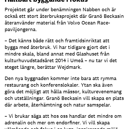
Projektet går under benämningen Nabben och är
också ett stort återbruksprojekt där Granö Beckasin
återanvänder material från Volvo Ocean Race-
paviljongerna.
– Det känns både rätt och framtidsinriktat att
bygga med återbruk. Vi har tidigare gjort det i
mindre skala, bland annat med Glashuset från
kulturhuvudstadsåret 2014 i Umeå – nu tar vi det
steget längre, berättar Wejdmark.
Den nya byggnaden kommer inte bara att rymma
restaurang och konferenslokaler. Ytan ska även
göra det möjligt att hålla mässor, kulturevenemang
och utställningar. Granö Beckasin vill skapa en plats
där arbete, återhämtning och natur samspelar.
– Vi brukar säga att hos oss handlar det mindre om
adrenalin och mer om endorfiner. Vi vill skapa