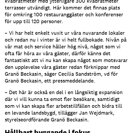
kvadratmeter med ytterligare 300 kvadratmeter
terrasser utvändigt. Här kommer det finnas plats
för omkring 100 restauranggäster och konferenser
för upp till 120 personer.
– Vi har helt enkelt vuxit ur våra nuvarande lokaler
och redan nu i vinter är vi helt fullbokade. Nivån på
vår mat och service håller hög nivå, något som vi
ofta får höra av våra gäster, därför känns det
fantastiskt att vi nu kan skapa något som motsvarar
den upplevelse våra gäster redan förknippar med
Granö Beckasin, säger Cecilia Sandström, vd för
Granö Beckasin, ett pressmeddelande.
– Det här är också en del i en långsiktig expansion
där vi vill kunna ta emot fler besökare, samtidigt
som vi kan skapa fler arbetstillfällen och bidra till
en levande landsbygd, tillägger Jan Wejdmark,
styrelseordförande Granö Beckasin.
Hållbart byggande i fokus