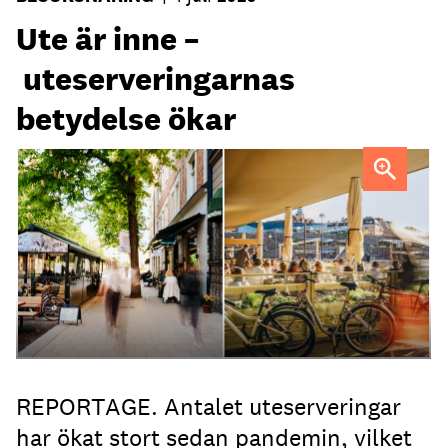
Ute är inne –
uteserveringarnas
betydelse ökar
Uteservering på Dryck vinbar samt Slussporten.
FOTO:
Samuel Unéus
REPORTAGE. Antalet uteserveringar
har ökat stort sedan pandemin, vilket