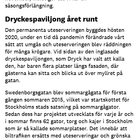
säsongsförlängning
.
Dryckespaviljong året runt
Den permanenta uteserveringen byggdes hösten
2020, under en tid då pandemin förändrade vårt
sätt att umgås och uteserveringen blev räddningen
för många krögare
.
Vid sidan av den inglasade
dryckespaviljongen, som Dryck har valt att kalla
den, har baren flera platser längs fasaden, där
gästerna kan sitta och blicka ut över myllret på
gatan
.
Swedenborgsgatan blev sommargågata för första
gången sommaren 2015, vilket var startskottet för
Stockholms stads satsning på sommargågator
.
Sedan dess har projektet utvecklats för varje år och
i sommar finns 62 gator, torg och kajer i Stockholm
som är så kallade sommarplatser
.
Det innebär att
biltrafiken ersätts med uteserveringar och grönska