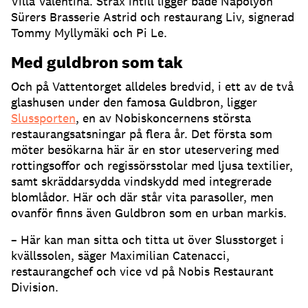
Villa Valentina
.
Strax intill ligger både Napolyon
Sürers Brasserie Astrid och restaurang Liv, signerad
Tommy Myllymäki och Pi Le
.
Med guldbron som tak
Och på Vattentorget alldeles bredvid, i ett av de två
glashusen under den famosa Guldbron, ligger
Slussporten
, en av Nobiskoncernens största
restaurangsatsningar på flera år
.
Det första som
möter besökarna här är en stor uteservering med
rottingsoffor och regissörsstolar med ljusa textilier,
samt skräddarsydda vindskydd med integrerade
blomlådor
.
Här och där står vita parasoller, men
ovanför finns även Guldbron som en urban markis
.
– Här kan man sitta och titta ut över Slusstorget i
kvällssolen, säger Maximilian Catenacci,
restaurangchef och vice vd på Nobis Restaurant
Division
.