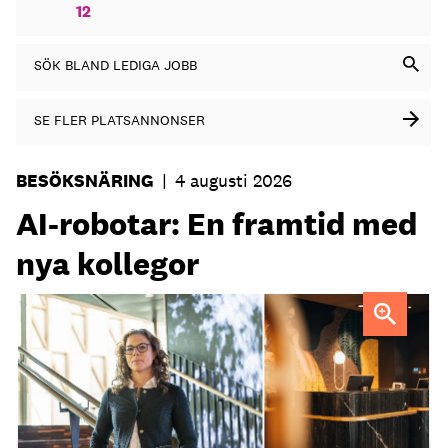
12
SÖK BLAND LEDIGA JOBB
SE FLER PLATSANNONSER
BESÖKSNÄRING
|
4 augusti 2026
AI-robotar: En framtid med
nya kollegor
Professor Kristina Palm FOTO: Theresia Viska
FOTO:
Dylan Calluy / Unsplash