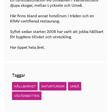
En turistdestination vid Umeälven i Västerbottens
djupa skogar, mellan Lycksele och Umeå.
Här finns bland annat hotellrum i träden och en
KRAV-certifierad restaurang.
Syftet sedan starten 2008 har varit att jobba hållbart
för bygdens tillväxt och utveckling.
Har öppet hela året.
Taggar
HÅLLBARHET
NATURTURISM
UMEÅ
VÄSTERBOTTEN