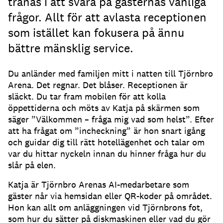
tränas i att svara på gästernas vanliga
frågor. Allt för att avlasta receptionen
som istället kan fokusera på ännu
bättre mänsklig service.
Du anländer med familjen mitt i natten till Tjörnbro
Arena.
Det regnar.
Det blåser.
Receptionen är
släckt.
Du tar fram mobilen för att kolla
öppettiderna och möts av Katja på skärmen som
säger ”Välkommen – fråga mig vad som helst”.
Efter
att ha frågat om ”incheckning” är hon snart igång
och guidar dig till rätt hotellägenhet och talar om
var du hittar nyckeln innan du hinner fråga hur du
slår på elen.
Katja är Tjörnbro Arenas AI-medarbetare som
gäster når via hemsidan eller QR-koder på området.
Hon kan allt om anläggningen vid Tjörnbrons fot,
som hur du sätter på diskmaskinen eller vad du gör