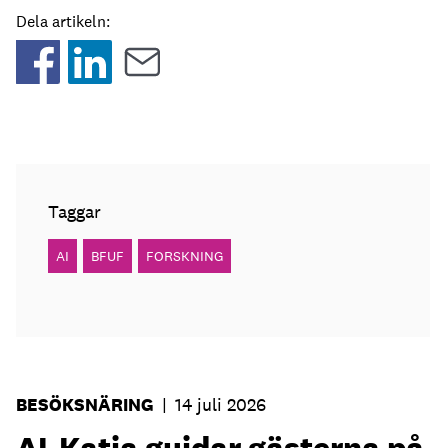
Dela artikeln:
Taggar
AI
BFUF
FORSKNING
BESÖKSNÄRING
|
14 juli 2026
AI-Katja guidar gästerna på