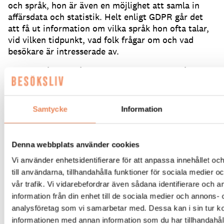
och språk, hon är även en möjlighet att samla in
affärsdata och statistik.
Helt enligt GDPR går det
att få ut information om vilka språk hon ofta talar,
vid vilken tidpunkt, vad folk frågar om och vad
besökare är intresserade av.
– Det är sådana frågor som en receptionist får, men
som det är omöjligt att komma ihåg och föra
statistik på i huvudet.
Det är värdefullt att se vad
som rör sig hos besökare innan de kommer, innan
Samtycke
Information
de fattar ett beslut eller när de är på plats.
Denna webbplats använder cookies
Vi använder enhetsidentifierare för att anpassa innehållet o
till användarna, tillhandahålla funktioner för sociala medier 
vår trafik. Vi vidarebefordrar även sådana identifierare och 
information från din enhet till de sociala medier och annons- 
analysföretag som vi samarbetar med. Dessa kan i sin tur 
informationen med annan information som du har tillhandahåll