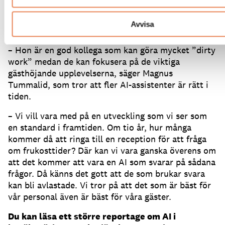
Det glädjande är att hela gänget som jobbar med
jourärenden nu ser Katja som en riktig kollega och
Avvisa
kommer med förslag på saker hon kan tränas på.
– Hon är en god kollega som kan göra mycket ”dirty
work” medan de kan fokusera på de viktiga
gästhöjande upplevelserna, säger Magnus
Tummalid, som tror att fler AI-assistenter är rätt i
tiden.
– Vi vill vara med på en utveckling som vi ser som
en standard i framtiden.
Om tio år, hur många
kommer då att ringa till en reception för att fråga
om frukosttider?
Där kan vi vara ganska överens om
att det kommer att vara en AI som svarar på sådana
frågor.
Då känns det gott att de som brukar svara
kan bli avlastade.
Vi tror på att det som är bäst för
vår personal även är bäst för våra gäster.
Du kan läsa ett större reportage om AI i