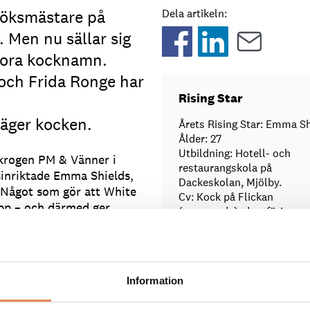
köksmästare på
Dela artikeln:
 Men nu sällar sig
stora kocknamn.
 och Frida Ronge har
Rising Star
 säger kocken.
Årets Rising Star: Emma S
Ålder: 27
Utbildning: Hotell- och
nkrogen PM & Vänner i
restaurangskola på
sinriktade Emma Shields,
Dackeskolan, Mjölby.
. Något som gör att White
Cv: Kock på Flickan
pp – och därmed ger
(nuvarande), dessförinnan:
Omakase Köttslöjd, Volt, 
Krog, Djuret, alla i Stockh
Det är svårt att säga vad
PM & Vänner, Växjö.
iden men det är roligt när
Tävlingsmeriter: Nordiska
t är bra.
Information
Mästerskapen 2011, World 
2011, medlem i