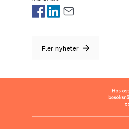
Fler nyheter
Hos oss
besöksnär
o