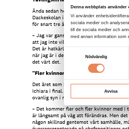
Denna webbplats använder 
Ända sedan hon gick på hotell- och resta
Vi använder enhetsidentifierar
Dackeskolan i Mjölby har hon gillat att tä
sociala medier och analysera 
för snart tre år sedan tog Emma Shields till
till de sociala medier och a
– Jag var ganska mör efter Årets Kock men 
med annan information som du 
att jag inte vill tävla igen. Jag lärde mig
Det är hatkärlek att tävla, jag undrar varfö
Samtyckesval
när jag är i det, när prestationsångesten n
Nödvändig
det värt det.
”Fler kvinnor tävlar”
Det året som Emma Shields tävlade hade h
Ichiara i final. Två kvinnor bland åtta fina
Avvisa
ovanlig syn i många professionella matlagn
– Det kommer fler och fler kvinnor med i
är långsamt på väg att förändras. Men det 
någon skillnad gentemot vårt samhälle, mä
överrepresenterade på chefspositioner oc