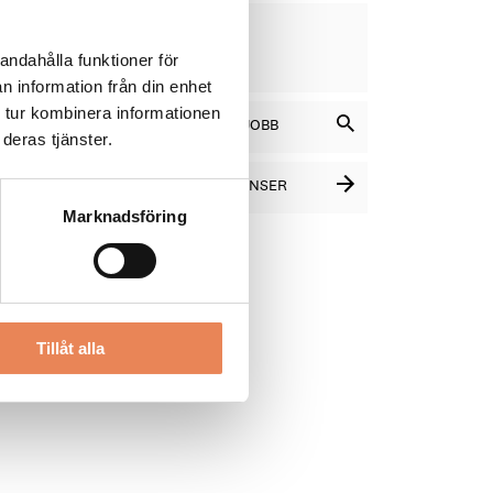
OS-
VD
al
DAGAR
KVAR:
andahålla funktioner för
13
 eget
n information från din enhet
 tur kombinera informationen
SÖK BLAND LEDIGA JOBB
deras tjänster.
SE FLER PLATSANNONSER
Marknadsföring
Tillåt alla