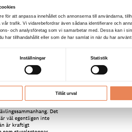
Juniorkocklandslaget vid 
guldet 2012, Årets Kock fin
cookies
uranggymnasiet på
2015.
e för att anpassa innehållet och annonserna till användarna, tillh
vla i matlagning. Nu senast
Detta gör jag om 5 år: ”Har
vår trafik. Vi vidarebefordrar även sådana identifierare och anna
 final.
ställe.”
nnons- och analysföretag som vi samarbetar med. Dessa kan i sin
jag skulle ljuga om jag sa
har tillhandahållit eller som de har samlat in när du har använt 
 så mycket under den resan.
r jag utsätter mig för det
Taggar
år sin topp. Men efteråt är
Inställningar
Statistik
WHITE GUIDE
on sällskap av Saori
lister. Fortfarande en
Tillåt urval
ingstävlingar.
 tävlingssammanhang. Det
är väl egentligen inte
n är kraftigt
h som styrelsetoppar.