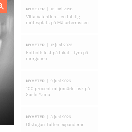
NYHETER
|
16 juni 2026
Villa Valentina – en folklig
mötesplats på Mälarterrassen
NYHETER
|
12 juni 2026
Fotbollsfest på lokal – fyra på
morgonen
NYHETER
|
9 juni 2026
100 procent miljömärkt fisk på
Sushi Yama
NYHETER
|
8 juni 2026
Ölstugan Tullen expanderar