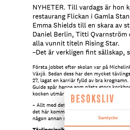
NYHETER. Till vardags är hon 
restaurang Flickan i Gamla Stan.
Emma Shields till en skara av 
Daniel Berlin, Titti Qvarnström
alla vunnit titeln Rising Star.
–Det är verkligen fint sällskap,
Första jobbet efter skolan var på Micheli
Växjö. Sedan dess har den mycket tävling
27, lagat en karriär fylld av bra krognamn
Guide spår henne som nästa stora kockho
kocken utmärkelsen ”Rising Star”.
– Allt med det här känns jättekul såklart. 
det här kommer att betyda för mig i framt
någon annan ser det man gör och tycker de
Samtycke
Tävlingsinriktad