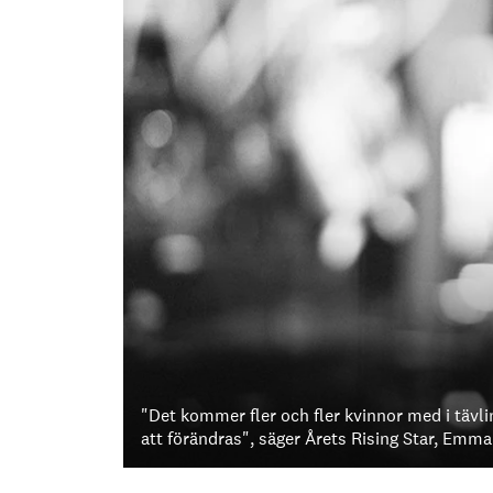
"Det kommer fler och fler kvinnor med i täv
att förändras", säger Årets Rising Star, Emma