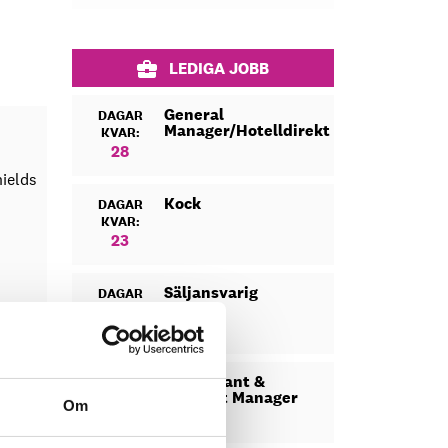
LEDIGA JOBB
General
DAGAR
Manager/Hotelldirektör
KVAR:
28
hields
Kock
DAGAR
KVAR:
23
Säljansvarig
DAGAR
KVAR:
Oaxen
24
olm,
Restaurant &
DAGAR
Banquet Manager
KVAR:
Om
Skills
14