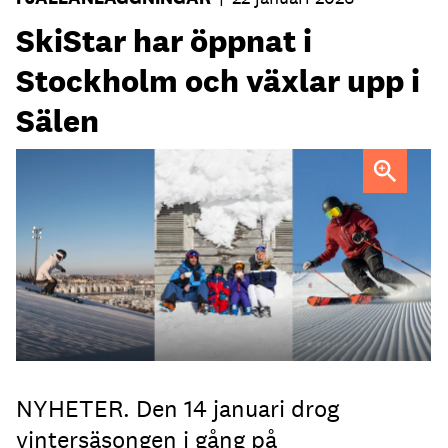
SkiStar har öppnat i
Stockholm och växlar upp i
Sälen
SkiStars Hammarbybacken öppnade 14 januari och i Sälen
lanseras flera nyheter.
NYHETER. Den 14 januari drog
vintersäsongen i gång på