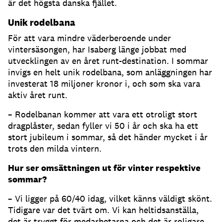
är det högsta danska fjället.
Unik rodelbana
För att vara mindre väderberoende under
vintersäsongen, har Isaberg länge jobbat med
utvecklingen av en året runt-destination. I sommar
invigs en helt unik rodelbana, som anläggningen har
investerat 18 miljoner kronor i, och som ska vara
aktiv året runt.
– Rodelbanan kommer att vara ett otroligt stort
dragplåster, sedan fyller vi 50 i år och ska ha ett
stort jubileum i sommar, så det händer mycket i år
trots den milda vintern.
Hur ser omsättningen ut för vinter respektive
sommar?
– Vi ligger på 60/40 idag, vilket känns väldigt skönt.
Tidigare var det tvärt om. Vi kan heltidsanställa,
det är tryggt för medarbetarna och det är roligare