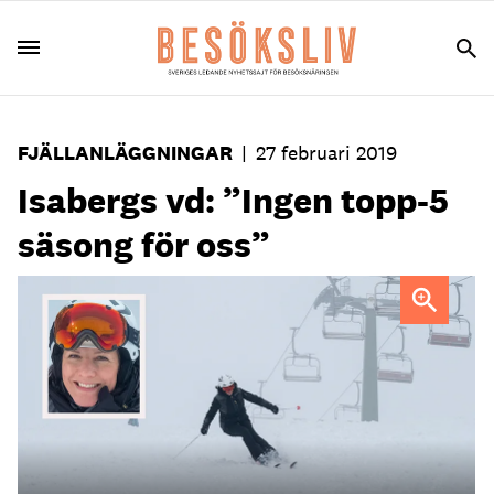
FJÄLLANLÄGGNINGAR
|
27 februari 2019
Isabergs vd: ”Ingen topp-5
säsong för oss”
Under sportlovsveckorna 7 och 8 hade Isaberg
7000 färre dagsgäster än i fjol.
Foto: Isaberg Mountain
Resort