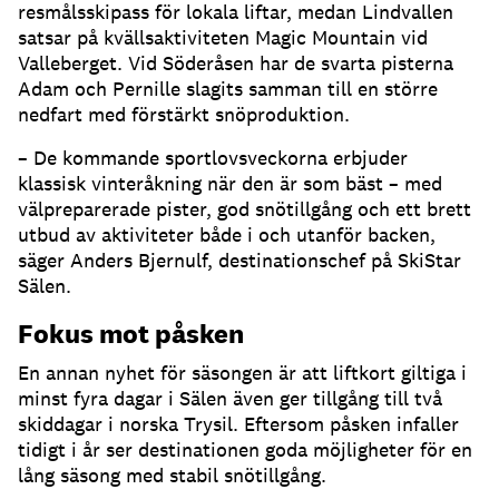
resmålsskipass för lokala liftar, medan Lindvallen
satsar på kvällsaktiviteten Magic Mountain vid
Valleberget. Vid Söderåsen har de svarta pisterna
Adam och Pernille slagits samman till en större
nedfart med förstärkt snöproduktion.
– De kommande sportlovsveckorna erbjuder
klassisk vinteråkning när den är som bäst – med
välpreparerade pister, god snötillgång och ett brett
utbud av aktiviteter både i och utanför backen,
säger Anders Bjernulf, destinationschef på SkiStar
Sälen.
Fokus mot påsken
En annan nyhet för säsongen är att liftkort giltiga i
minst fyra dagar i Sälen även ger tillgång till två
skiddagar i norska Trysil. Eftersom påsken infaller
tidigt i år ser destinationen goda möjligheter för en
lång säsong med stabil snötillgång.