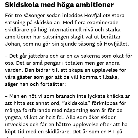
Skidskola med höga ambitioner
För tre säsonger sedan inleddes Hovfjällets stora
satsning på skidskolan. Med flera examinerade
skidlärare på hög internationell nivå och starka
ambitioner har satsningen slagit väl ut berättar
Johan, som nu gör sin sjunde säsong på Hovfjället.
– Det går jättebra och är en av sakerna som ökat för
oss. Det är små pengar i totalen men ger andra
värden. Den bidrar till att skapa en upplevelse för
våra gäster som gör att de vill komma tillbaka,
säger han och fortaätter:
– Men en nöt vi som bransch inte lyckats knäcka är
att hitta ett annat ord, ”skidskola” förknippas för
många fortfarande med någonting som är för de
yngsta, vilket är helt fel. Alla som åker skidor
utvecklas och får en bättre upplevelse efter att ha
köpt tid med en skidlärare. Det är som en PT på