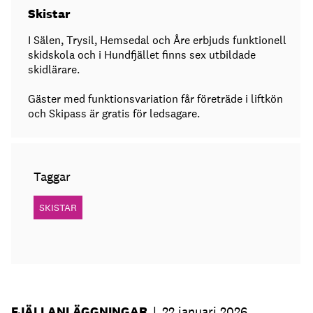
Skistar
I Sälen, Trysil, Hemsedal och Åre erbjuds funktionell
skidskola och i Hundfjället finns sex utbildade
skidlärare.
Gäster med funktionsvariation får företräde i liftkön
och Skipass är gratis för ledsagare.
Taggar
SKISTAR
FJÄLLANLÄGGNINGAR
|
22 januari 2026