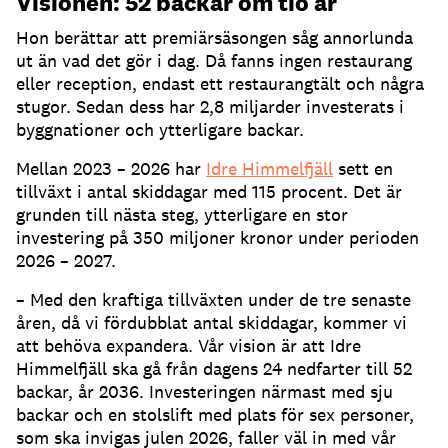
Visionen: 52 backar om tio år
Hon berättar att premiärsäsongen såg annorlunda
ut än vad det gör i dag. Då fanns ingen restaurang
eller reception, endast ett restaurangtält och några
stugor. Sedan dess har 2,8 miljarder investerats i
byggnationer och ytterligare backar.
Mellan 2023 – 2026 har
Idre Himmelfjäll
sett en
tillväxt i antal skiddagar med 115 procent. Det är
grunden till nästa steg, ytterligare en stor
investering på 350 miljoner kronor under perioden
2026 – 2027.
– Med den kraftiga tillväxten under de tre senaste
åren, då vi fördubblat antal skiddagar, kommer vi
att behöva expandera. Vår vision är att Idre
Himmelfjäll ska gå från dagens 24 nedfarter till 52
backar, år 2036. Investeringen närmast med sju
backar och en stolslift med plats för sex personer,
som ska invigas julen 2026, faller väl in med vår