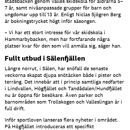
stadsbacken genom Valles skidskola för åldrarna 5–
7 år, samt nivåanpassade grupper för barn och
ungdomar upp till 13 år. Enligt Niclas Sjögren Berg
är bokningstrycket högt inför säsongen.
– Vi har ett stort intresse för vår skidskola i
Hammarbybacken, men har fortfarande några
platser kvar för den som vill anmäla sig, säger han.
Fullt utbud i Sälenfjällen
Längre norrut, i Sälen, har snöfall de senaste
veckorna skapat djupa snötäcken både i pister och
terräng. Det innebär att i princip samtliga nedfarter
i Lindvallen, Högfjället och Tandådalen/Hundfjället
nu är öppna för besökare. Även parker och
barnområden som Trollskogen och Valleslingan är i
full drift.
Inför sportloven lanseras flera nyheter i området.
På Högfjället introduceras ett specifikt