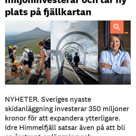
plats på fjällkartan
Idre Himmelfjäll tar nästa steg med bland annat mer
utmanande skidåkning, berättar vd Mari Tara.
NYHETER. Sveriges nyaste
skidanläggning investerar 350 miljoner
kronor för att expandera ytterligare.
Idre Himmelfjäll satsar även på att bli