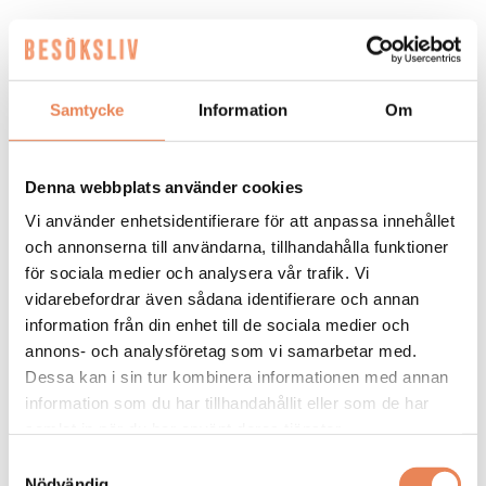
Från uppskjuten premiär
till fyllda backar för
Samtycke
Information
Om
Hovfjället
FOTO: Ludwig Sörberg Awaremedia
Denna webbplats använder cookies
Vi använder enhetsidentifierare för att anpassa innehållet
och annonserna till användarna, tillhandahålla funktioner
för sociala medier och analysera vår trafik. Vi
vidarebefordrar även sådana identifierare och annan
information från din enhet till de sociala medier och
annons- och analysföretag som vi samarbetar med.
Dessa kan i sin tur kombinera informationen med annan
information som du har tillhandahållit eller som de har
NYHETER. Inledningen på säsongen
samlat in när du har använt deras tjänster.
2025/2026 blev minst sagt tuff. Men
Samtyckesval
Nödvändig