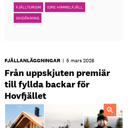
FJÄLLTURISM
IDRE HIMMELFJÄLL
SKIDÅKNING
FJÄLLANLÄGGNINGAR
|
5 mars 2026
Från uppskjuten premiär
till fyllda backar för
Hovfjället
FOTO: Ludwig Sörberg Awaremedia