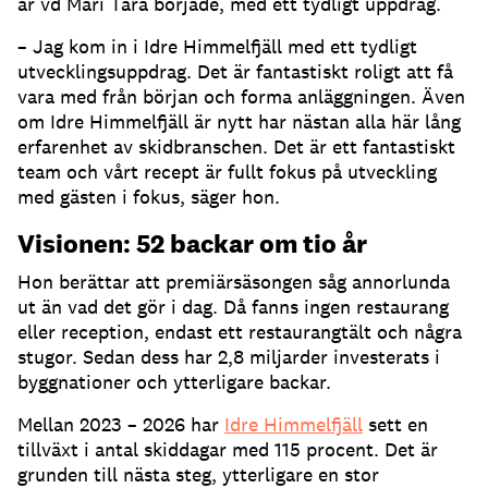
år vd Mari Tara började, med ett tydligt uppdrag.
– Jag kom in i Idre Himmelfjäll med ett tydligt
utvecklingsuppdrag. Det är fantastiskt roligt att få
vara med från början och forma anläggningen. Även
om Idre Himmelfjäll är nytt har nästan alla här lång
erfarenhet av skidbranschen. Det är ett fantastiskt
team och vårt recept är fullt fokus på utveckling
med gästen i fokus, säger hon.
Visionen: 52 backar om tio år
Hon berättar att premiärsäsongen såg annorlunda
ut än vad det gör i dag. Då fanns ingen restaurang
eller reception, endast ett restaurangtält och några
stugor. Sedan dess har 2,8 miljarder investerats i
byggnationer och ytterligare backar.
Mellan 2023 – 2026 har
Idre Himmelfjäll
sett en
tillväxt i antal skiddagar med 115 procent. Det är
grunden till nästa steg, ytterligare en stor