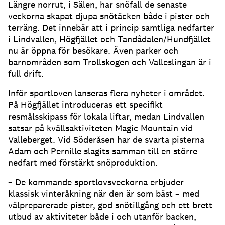
Längre norrut, i Sälen, har snöfall de senaste
veckorna skapat djupa snötäcken både i pister och
terräng. Det innebär att i princip samtliga nedfarter
i Lindvallen, Högfjället och Tandådalen/Hundfjället
nu är öppna för besökare. Även parker och
barnområden som Trollskogen och Valleslingan är i
full drift.
Inför sportloven lanseras flera nyheter i området.
På Högfjället introduceras ett specifikt
resmålsskipass för lokala liftar, medan Lindvallen
satsar på kvällsaktiviteten Magic Mountain vid
Valleberget. Vid Söderåsen har de svarta pisterna
Adam och Pernille slagits samman till en större
nedfart med förstärkt snöproduktion.
– De kommande sportlovsveckorna erbjuder
klassisk vinteråkning när den är som bäst – med
välpreparerade pister, god snötillgång och ett brett
utbud av aktiviteter både i och utanför backen,