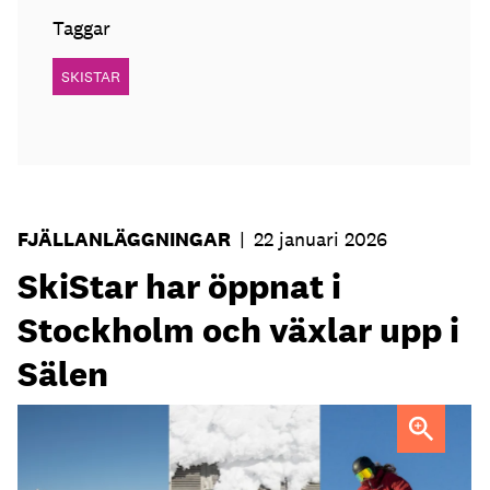
Taggar
SKISTAR
FJÄLLANLÄGGNINGAR
|
22 januari 2026
SkiStar har öppnat i
Stockholm och växlar upp i
Sälen
SkiStars Hammarbybacken öppnade 14 januari och i Sälen
lanseras flera nyheter.