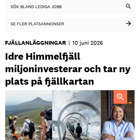
SÖK BLAND LEDIGA JOBB
SE FLER PLATSANNONSER
FJÄLLANLÄGGNINGAR
|
10 juni 2026
Idre Himmelfjäll
miljoninvesterar och tar ny
plats på fjällkartan
Idre Himmelfjäll tar nästa steg med bland annat mer
utmanande skidåkning, berättar vd Mari Tara.