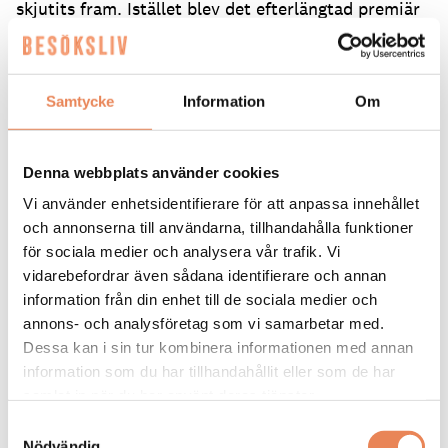
skjutits fram. Istället blev det efterlängtad premiär
27 december.
– Det var en tuff start på säsongen. Men sedan fick
vi ordentlig vinter och från januari har det varit
Samtycke
Information
Om
fantastiskt. Nu blev det lite mildare igen men igår
hade vi snö och det är fortfarande jättefint i
backen, säger han när Besöksliv når honom 2 mars.
Denna webbplats använder cookies
Hur nervöst är det att vara så beroende av
Vi använder enhetsidentifierare för att anpassa innehållet
vädret?
och annonserna till användarna, tillhandahålla funktioner
för sociala medier och analysera vår trafik. Vi
– Jag har jobbat i branschen i 35 år och folk frågar
vidarebefordrar även sådana identifierare och annan
ofta om jag kan sova om nätterna men man har lärt
information från din enhet till de sociala medier och
sig att hantera det. Det är en självklar del av vår
annons- och analysföretag som vi samarbetar med.
verklighet. Men de senaste två åren har varit väldigt
Dessa kan i sin tur kombinera informationen med annan
bökiga när det gäller väderleken.
information som du har tillhandahållit eller som de har
Vilka är utmaningarna med att driva
samlat in när du har använt deras tjänster.
skidbackar?
Samtyckesval
Nödvändig