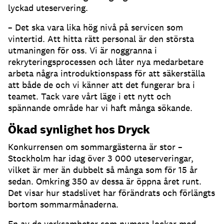
lyckad uteservering
.
– Det ska vara lika hög nivå på servicen som
vintertid
.
Att hitta rätt personal är den största
utmaningen för oss
.
Vi är noggranna i
rekryteringsprocessen och låter nya medarbetare
arbeta några introduktionspass för att säkerställa
att både de och vi känner att det fungerar bra i
teamet
.
Tack vare vårt läge i ett nytt och
spännande område har vi haft många sökande
.
Ökad synlighet hos Dryck
Konkurrensen om sommargästerna är stor –
Stockholm har idag över 3 000 uteserveringar,
vilket är mer än dubbelt så många som för 15 år
sedan
.
Omkring 350 av dessa är öppna året runt
.
Det visar hur stadslivet har förändrats och förlängts
bortom sommarmånaderna
.
En av de verksamheter som numera lockar med