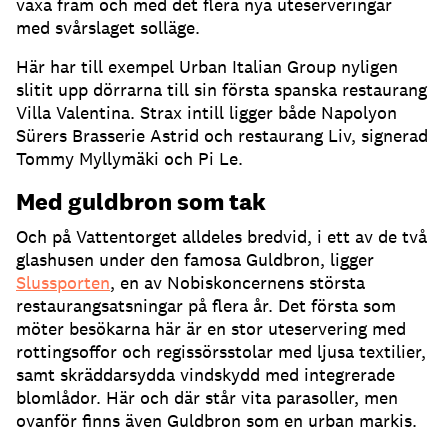
växa fram och med det flera nya uteserveringar
med svårslaget solläge
.
Här har till exempel Urban Italian Group nyligen
slitit upp dörrarna till sin första spanska restaurang
Villa Valentina
.
Strax intill ligger både Napolyon
Sürers Brasserie Astrid och restaurang Liv, signerad
Tommy Myllymäki och Pi Le
.
Med guldbron som tak
Och på Vattentorget alldeles bredvid, i ett av de två
glashusen under den famosa Guldbron, ligger
Slussporten
, en av Nobiskoncernens största
restaurangsatsningar på flera år
.
Det första som
möter besökarna här är en stor uteservering med
rottingsoffor och regissörsstolar med ljusa textilier,
samt skräddarsydda vindskydd med integrerade
blomlådor
.
Här och där står vita parasoller, men
ovanför finns även Guldbron som en urban markis
.