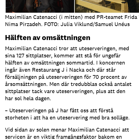
Maximilian Catenacci (i mitten) med PR-teamet Frida
Nima Pirzadeh. FOTO: Julia Viklund/Samuel Unéus
Hälften av omsättningen
Maximilian Catenacci tror att uteserveringen, med
sina 127 sittplatser, kommer att stå för ungefär
hälften av omsättningen sommartid
.
I koncernen
ingår även Restaurang J i Nacka och där står
försäljningen på uteserveringen för 70 procent av
årsomsättningen
.
Men där tredubblas också antalet
sittplatser tack vare uteserveringen, plus att den
har sol hela dagen
.
– Uteserveringen på J har fått oss att förstå
storheten i att ha en uteservering med bra solläge
.
Vid sidan av solen menar Maximilian Catenacci att
servicen är en viktig framgångsfaktor bakom en