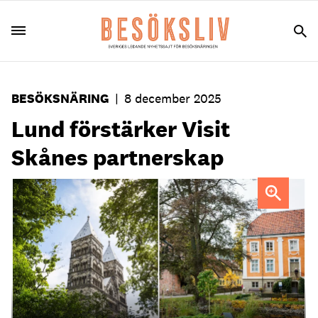
BESÖKSNÄRING
|
8 december 2025
Lund förstärker Visit
Skånes partnerskap
Lund ska stärka "Ett skånskt partnerskap"
Foto: Visit
Lund / Carolina Romare