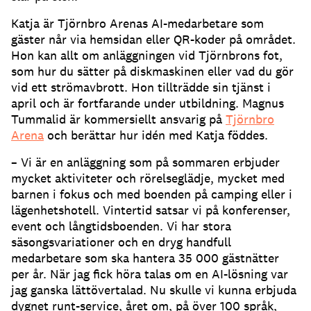
Katja är Tjörnbro Arenas AI-medarbetare som
gäster når via hemsidan eller QR-koder på området.
Hon kan allt om anläggningen vid Tjörnbrons fot,
som hur du sätter på diskmaskinen eller vad du gör
vid ett strömavbrott.
Hon tillträdde sin tjänst i
april och är fortfarande under utbildning.
Magnus
Tummalid är kommersiellt ansvarig på
Tjörnbro
Arena
och berättar hur idén med Katja föddes.
– Vi är en anläggning som på sommaren erbjuder
mycket aktiviteter och rörelseglädje, mycket med
barnen i fokus och med boenden på camping eller i
lägenhetshotell.
Vintertid satsar vi på konferenser,
event och långtidsboenden.
Vi har stora
säsongsvariationer och en dryg handfull
medarbetare som ska hantera 35 000 gästnätter
per år.
När jag fick höra talas om en AI-lösning var
jag ganska lättövertalad.
Nu skulle vi kunna erbjuda
dygnet runt-service, året om, på över 100 språk,