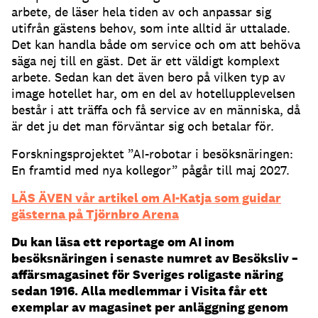
arbete, de läser hela tiden av och anpassar sig
utifrån gästens behov, som inte alltid är uttalade.
Det kan handla både om service och om att behöva
säga nej till en gäst. Det är ett väldigt komplext
arbete. Sedan kan det även bero på vilken typ av
image hotellet har, om en del av hotellupplevelsen
består i att träffa och få service av en människa, då
är det ju det man förväntar sig och betalar för.
Forskningsprojektet ”AI-robotar i besöksnäringen:
En framtid med nya kollegor” pågår till maj 2027.
LÄS ÄVEN vår artikel om AI-Katja som guidar
gästerna på Tjörnbro Arena
Du kan läsa ett reportage om AI inom
besöksnäringen i senaste numret av Besöksliv –
affärsmagasinet för Sveriges roligaste näring
sedan 1916. Alla medlemmar i Visita får ett
exemplar av magasinet per anläggning genom