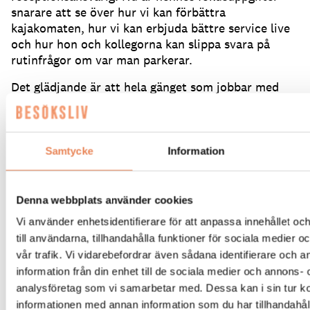
snarare att se över hur vi kan förbättra
kajakomaten, hur vi kan erbjuda bättre service live
och hur hon och kollegorna kan slippa svara på
rutinfrågor om var man parkerar.
Det glädjande är att hela gänget som jobbar med
jourärenden nu ser Katja som en riktig kollega och
kommer med förslag på saker hon kan tränas på.
– Hon är en god kollega som kan göra mycket ”dirty
Samtycke
Information
work” medan de kan fokusera på de viktiga
gästhöjande upplevelserna, säger Magnus
Tummalid, som tror att fler AI-assistenter är rätt i
Denna webbplats använder cookies
tiden.
Vi använder enhetsidentifierare för att anpassa innehållet o
– Vi vill vara med på en utveckling som vi ser som
till användarna, tillhandahålla funktioner för sociala medier 
en standard i framtiden.
Om tio år, hur många
vår trafik. Vi vidarebefordrar även sådana identifierare och 
kommer då att ringa till en reception för att fråga
information från din enhet till de sociala medier och annons- 
om frukosttider?
Där kan vi vara ganska överens om
analysföretag som vi samarbetar med. Dessa kan i sin tur 
att det kommer att vara en AI som svarar på sådana
informationen med annan information som du har tillhandahåll