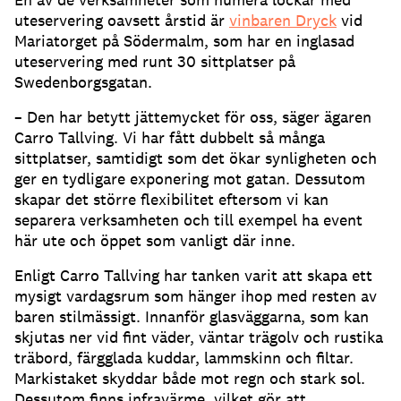
uteservering oavsett årstid är
vinbaren Dryck
vid
Mariatorget på Södermalm, som har en inglasad
uteservering med runt 30 sittplatser på
Swedenborgsgatan
.
– Den har betytt jättemycket för oss, säger ägaren
Carro Tallving
.
Vi har fått dubbelt så många
sittplatser, samtidigt som det ökar synligheten och
ger en tydligare exponering mot gatan
.
Dessutom
skapar det större flexibilitet eftersom vi kan
separera verksamheten och till exempel ha event
här ute och öppet som vanligt där inne
.
Enligt Carro Tallving har tanken varit att skapa ett
mysigt vardagsrum som hänger ihop med resten av
baren stilmässigt
.
Innanför glasväggarna, som kan
skjutas ner vid fint väder, väntar trägolv och rustika
träbord, färgglada kuddar, lammskinn och filtar
.
Markistaket skyddar både mot regn och stark sol
.
Dessutom finns infravärme, vilket gör att