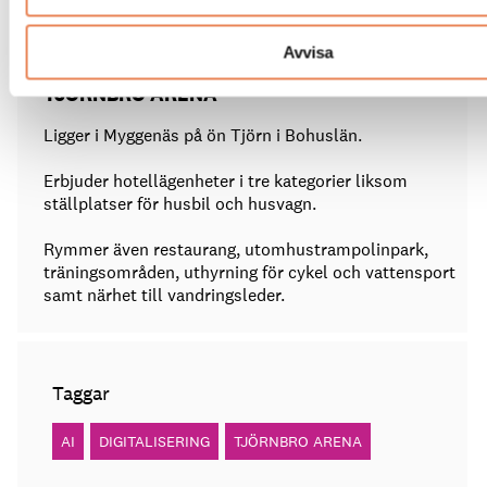
Avvisa
TJÖRNBRO ARENA
Ligger i Myggenäs på ön Tjörn i Bohuslän.
Erbjuder hotellägenheter i tre kategorier liksom
ställplatser för husbil och husvagn.
Rymmer även restaurang, utomhustrampolinpark,
träningsområden, uthyrning för cykel och vattensport
samt närhet till vandringsleder.
Taggar
AI
DIGITALISERING
TJÖRNBRO ARENA