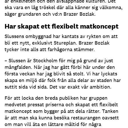
är enkelheten och den avslappnade kulturen. Det
ska vara en låg tröskel där alla känner sig välkomna,
säger grundaren och vd:n Brazer Bozlak.
Har skapat ett flexibelt matkoncept
Slussens ombyggnad har kantats av rykten om att
bli ett nytt, exklusivt Stureplan. Brazer Bozlak
tycker inte alls att farhågorna stämmer.
– Slussen är Stockholm för mig på grund av just
mångfalden. När jag har gått förbi här under den
första veckan har jag blivit så stolt. Vi har lyckats
skapa en miljö där folk från alla delar av staden har
suttit sida vid sida. Det var exakt vår ambition.
För att locka den breda publiken har gruppen
medvetet pressat priserna och skapat ett flexibelt
matkoncept som bygger på att dela rätter. Tanken
är att man ska kunna besöka restaurangen oavsett
om man vill äta en lättare måltid för några