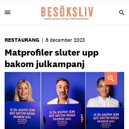
RESTAURANG
|
8 december 2023
Matprofiler sluter upp
bakom julkampanj
Frida Ronge, Tareq Taylor och Tea Malmegård
är några av kockarna som frontar i julkampanjen.
Foto:
The Hunger Project