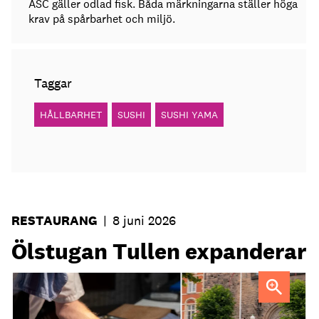
ASC gäller odlad fisk. Båda märkningarna ställer höga
krav på spårbarhet och miljö.
Taggar
HÅLLBARHET
SUSHI
SUSHI YAMA
RESTAURANG
|
8 juni 2026
Ölstugan Tullen expanderar