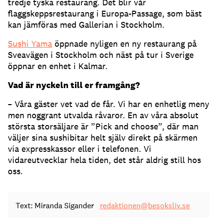
tredje tyska restaurang. Det blir vår
flaggskeppsrestaurang i Europa-Passage, som bäst
kan jämföras med Gallerian i Stockholm.
Sushi Yama
öppnade nyligen en ny restaurang på
Sveavägen i Stockholm och näst på tur i Sverige
öppnar en enhet i Kalmar.
Vad är nyckeln till er framgång?
– Våra gäster vet vad de får. Vi har en enhetlig meny
men noggrant utvalda råvaror. En av våra absolut
största storsäljare är ”Pick and choose”, där man
väljer sina sushibitar helt själv direkt på skärmen
via expresskassor eller i telefonen. Vi
vidareutvecklar hela tiden, det står aldrig still hos
oss.
Text: Miranda Sigander
redaktionen@besoksliv.se