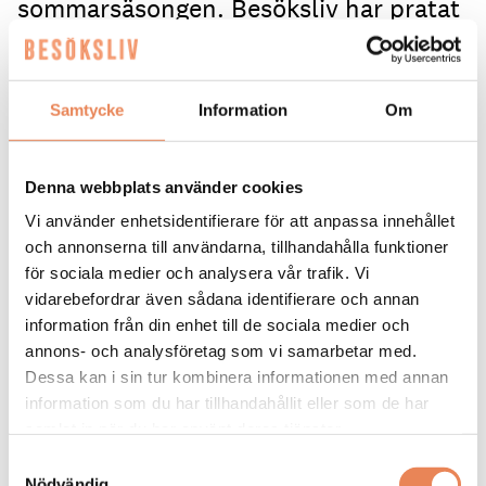
sommarsäsongen. Besöksliv har pratat
med tre av vinnarna i Campers’ Choice
2026 för att höra mer om hur de tar sig
an gästernas förväntningar 2026.
Samtycke
Information
Om
Varje år semestrar tusentals sommarturister på
landets olika campingar och inför varje ny säsong
Denna webbplats använder cookies
utvecklas gästernas behov.
Vi använder enhetsidentifierare för att anpassa innehållet
och annonserna till användarna, tillhandahålla funktioner
Hultsfred Strandcamping
,
Gullbrannagården
och
för sociala medier och analysera vår trafik. Vi
Bomstadbaden Camping
är några av de besöksmål
vidarebefordrar även sådana identifierare och annan
som vann pris i Campers’ Choice 2026, där gästerna
information från din enhet till de sociala medier och
själva har röstat fram sina favoriter. Besöksliv
annons- och analysföretag som vi samarbetar med.
ringde upp för att kolla läget inför sommaren.
Dessa kan i sin tur kombinera informationen med annan
Erica Hammarlund, vd på Hultsfred
information som du har tillhandahållit eller som de har
samlat in när du har använt deras tjänster.
Strandcamping:
Samtyckesval
Har ni märkt av några nya förväntningar från
Nödvändig