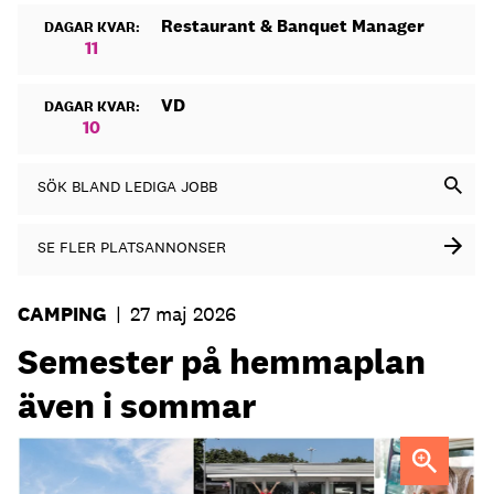
Restaurant & Banquet Manager
DAGAR KVAR:
11
VD
DAGAR KVAR:
10
SÖK BLAND LEDIGA JOBB
SE FLER PLATSANNONSER
CAMPING
|
27 maj 2026
Semester på hemmaplan
även i sommar
Campingen ger charterbolagen en god match om
sommarresenärerna, säger Johan Söör, vd First Camp.