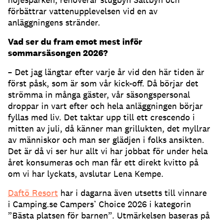
förbättrar vattenupplevelsen vid en av
anläggningens stränder.
Vad ser du fram emot mest inför
sommarsäsongen 2026?
– Det jag längtar efter varje år vid den här tiden är
först påsk, som är som vår kick-off. Då börjar det
strömma in många gäster, vår säsongspersonal
droppar in vart efter och hela anläggningen börjar
fyllas med liv. Det taktar upp till ett crescendo i
mitten av juli, då känner man grillukten, det myllrar
av människor och man ser glädjen i folks ansikten.
Det är då vi ser hur allt vi har jobbat för under hela
året konsumeras och man får ett direkt kvitto på
om vi har lyckats, avslutar Lena Kempe.
Daftö Resort
har i dagarna även utsetts till vinnare
i Camping.se Campers’ Choice 2026 i kategorin
”Bästa platsen för barnen”. Utmärkelsen baseras på