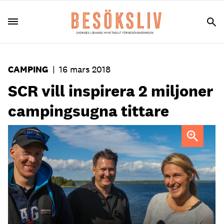
CAMPING
|
16 mars 2018
SCR vill inspirera 2 miljoner
campingsugna tittare
Erica Johansson är ny programledare för reseprogrammet
Gone Camping. Här filear hon gädda tillsammans med två
fiskeguider.
Foto: Pressbild