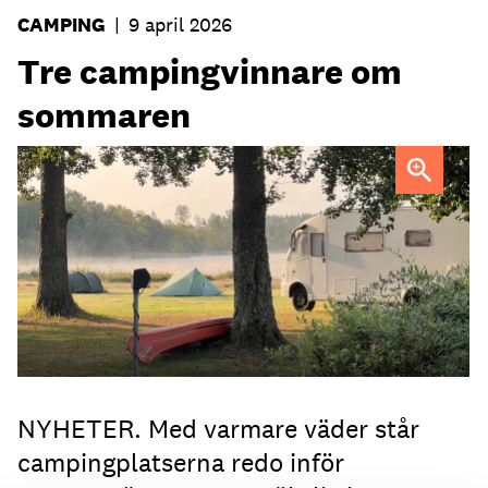
CAMPING
|
9 april 2026
Tre campingvinnare om
sommaren
Hultsfred Strandcamping står redo för en ny säsong.
NYHETER. Med varmare väder står
campingplatserna redo inför