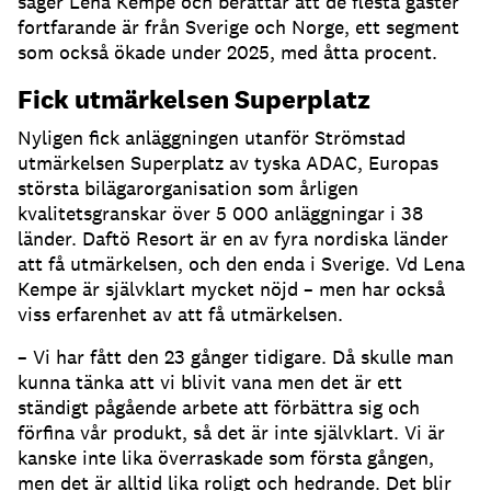
säger Lena Kempe och berättar att de flesta gäster
fortfarande är från Sverige och Norge, ett segment
som också ökade under 2025, med åtta procent.
Fick utmärkelsen Superplatz
Nyligen fick anläggningen utanför Strömstad
utmärkelsen Superplatz av tyska ADAC, Europas
största bilägarorganisation som årligen
kvalitetsgranskar över 5 000 anläggningar i 38
länder. Daftö Resort är en av fyra nordiska länder
att få utmärkelsen, och den enda i Sverige. Vd Lena
Kempe är självklart mycket nöjd – men har också
viss erfarenhet av att få utmärkelsen.
– Vi har fått den 23 gånger tidigare. Då skulle man
kunna tänka att vi blivit vana men det är ett
ständigt pågående arbete att förbättra sig och
förfina vår produkt, så det är inte självklart. Vi är
kanske inte lika överraskade som första gången,
men det är alltid lika roligt och hedrande. Det blir