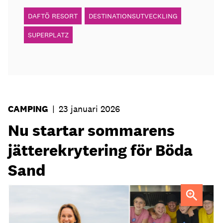
DAFTÖ RESORT
DESTINATIONSUTVECKLING
SUPERPLATZ
CAMPING
|
23 januari 2026
Nu startar sommarens
jätterekrytering för Böda
Sand
Anna Barkevall FOTO: Marcus Carlsson