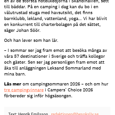
en av de största hotellkedjorna i Skandinavien, sett
till bäddar. På en camping i dag kan du bo i en
välutrustad stuga med havsutsikt, det finns
barnklubb, lekland, vattenland, yoga… Vi har blivit
en konkurrent till charterbolagen på det sättet,
säger Johan Söör.
Och han lever som han lär.
– I sommar ser jag fram emot att besöka många av
våra 57 destinationer i Sverige och träffa kollegor
och gäster. Sen ser jag personligen fram emot att
åka till anläggningen Leksand Sommarland med
mina barn.
Läs mer
om campingsommaren 2026 – och om hur
tre campingvinnare
i Campers’ Choice 2026
förbereder sig inför högsäsongen.
Text: Henrik Emilsson
redaktionen@besoksliv.se