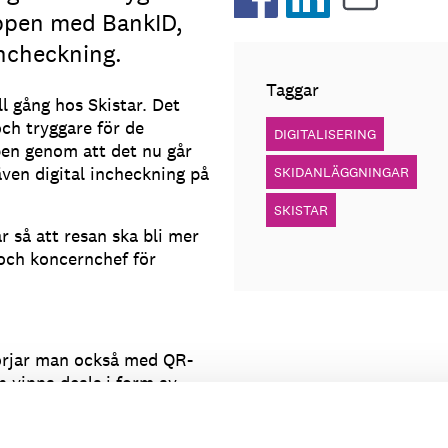
appen med BankID,
ncheckning.
Taggar
ll gång hos Skistar. Det
ch tryggare för de
DIGITALISERING
pen genom att det nu går
även digital incheckning på
SKIDANLÄGGNINGAR
SKISTAR
r så att resan ska bli mer
 och koncernchef för
börjar man också med QR-
 vinna deals i form av
och utmana hela familjen