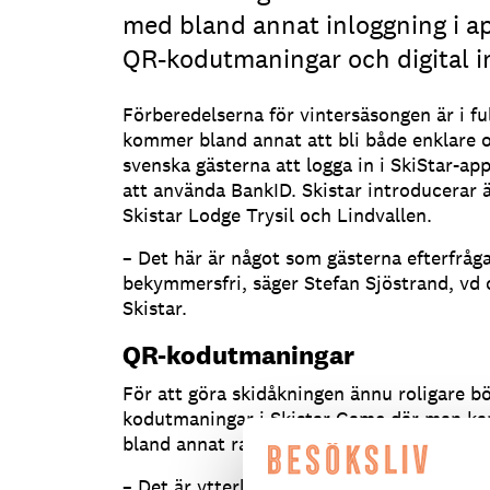
med bland annat inloggning i 
QR-kodutmaningar och digital i
Förberedelserna för vintersäsongen är i fu
kommer bland annat att bli både enklare o
svenska gästerna att logga in i SkiStar-ap
att använda BankID. Skistar introducerar 
Skistar Lodge Trysil och Lindvallen.
– Det här är något som gästerna efterfråga
bekymmersfri, säger Stefan Sjöstrand, vd
Skistar.
QR-kodutmaningar
För att göra skidåkningen ännu roligare 
kodutmaningar i Skistar Game där man kan
bland annat rabatter i Skistarshops.
– Det är ytterligare ett sätt att aktivera 