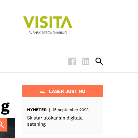
LÄSER JUST NU
ng
NYHETER
|
15 september 2023
Skistar utökar sin digitala
satsning