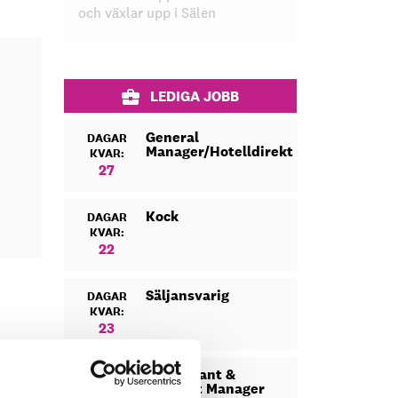
och växlar upp i Sälen
LEDIGA JOBB
General
DAGAR
Manager/Hotelldirektör
KVAR:
27
Kock
DAGAR
KVAR:
22
Säljansvarig
DAGAR
KVAR:
23
Restaurant &
DAGAR
Banquet Manager
KVAR: