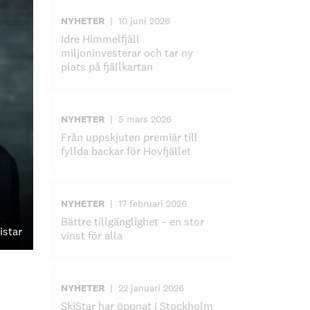
NYHETER
|
10 juni 2026
Idre Himmelfjäll
miljoninvesterar och tar ny
plats på fjällkartan
NYHETER
|
5 mars 2026
Från uppskjuten premiär till
fyllda backar för Hovfjället
NYHETER
|
17 februari 2026
Bättre tillgänglighet – en stor
istar
vinst för alla
NYHETER
|
22 januari 2026
SkiStar har öppnat i Stockholm