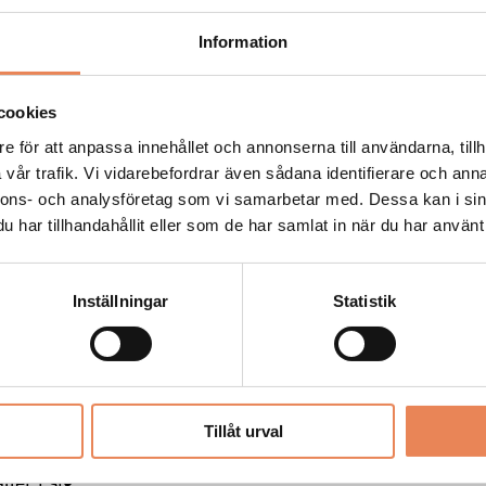
till exempel handla om en
Information
cookies
 säsongen och om Stefan
e för att anpassa innehållet och annonserna till användarna, tillh
 nya expressliftarna i
vår trafik. Vi vidarebefordrar även sådana identifierare och anna
rna i Skistars
nnons- och analysföretag som vi samarbetar med. Dessa kan i sin
t och
har tillhandahållit eller som de har samlat in när du har använt 
.
h gästernas upplevelse,
bättre förstklassigt
Inställningar
Statistik
ut-läge och när det gäller
 som efterfrågas på alla
 mer varierat och bättre
Tillåt urval
ter
ler i sig.