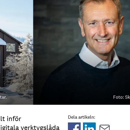
tar.
Foto: Sk
t inför
Dela artikeln:
igitala verktygslåda