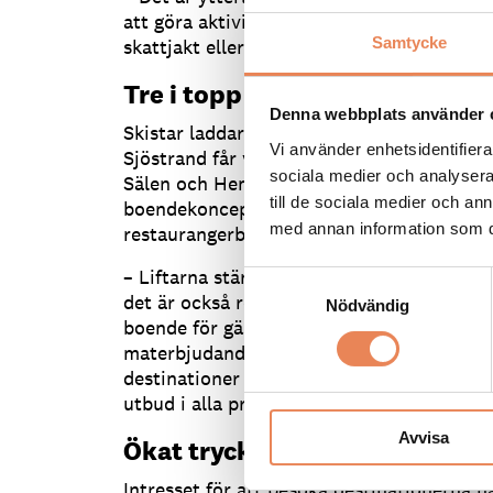
att göra aktiviteter tillsammans. Det kan 
Samtycke
skattjakt eller en frågesport.
Tre i topp
Denna webbplats använder 
Skistar laddar upp med flera nyheter för
Vi använder enhetsidentifierar
Sjöstrand får välja tre i topp så blir det de
sociala medier och analysera 
Sälen och Hemsedal, de två nya medlemma
till de sociala medier och a
boendekoncept Skistar Lodge och fler ma
med annan information som du 
restaurangerbjudanden på destinationerna
– Liftarna stärker hela destinationerna oc
Samtyckesval
det är också roligt att kunna erbjuda ännu 
Nödvändig
boende för gästerna med bästa ski-in-ski-o
materbjudandena så vet vi att det är något
destinationer från gästerna – framför allt
utbud i alla prisklasser, säger han.
Avvisa
Ökat tryck från utländska gäs
Intresset för att besöka destinationerna hål