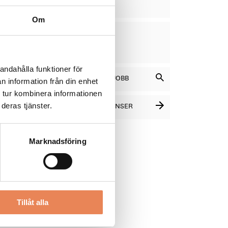
13
Om
VD
DAGAR
KVAR:
12
andahålla funktioner för
SÖK BLAND LEDIGA JOBB
n information från din enhet
 tur kombinera informationen
deras tjänster.
SE FLER PLATSANNONSER
Marknadsföring
Tillåt alla