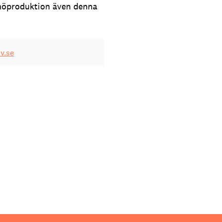
 snöproduktion även denna
v.se