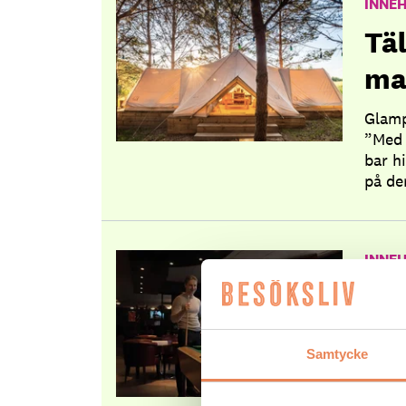
INNE
Tä
ma
Glamp
”Med 
bar h
på de
INNE
Aho
hot
Samtycke
De au
tjäns