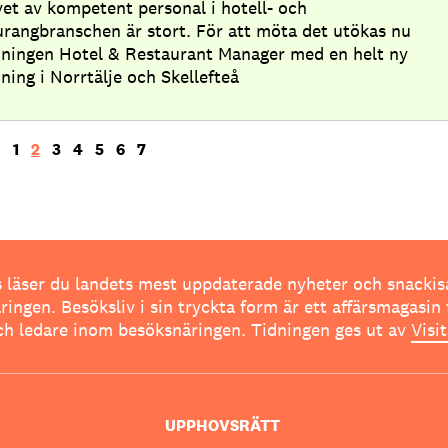
et av kompetent personal i hotell- och
urangbranschen är stort. För att möta det utökas nu
dningen Hotel & Restaurant Manager med en helt ny
dning i Norrtälje och Skellefteå
1
2
3
4
5
6
7
 läser du landets mest uppdaterade nyheter och snackis
ingen. Besöksliv i sin tryckta form är ett affärsmagasin 
ch ledare inom besöksnäringen. Tidningen ges ut av
Visi
UPPHOVSRÄTT