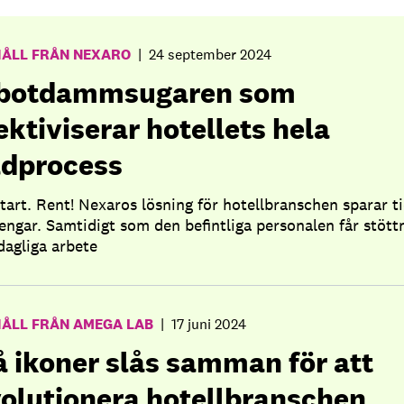
HÅLL FRÅN NEXARO
|
24 september 2024
botdammsugaren som
ektiviserar hotellets hela
ädprocess
Start. Rent! Nexaros lösning för hotellbranschen sparar t
engar. Samtidigt som den befintliga personalen får stött
 dagliga arbete
HÅLL FRÅN AMEGA LAB
|
17 juni 2024
å ikoner slås samman för att
volutionera hotellbranschen