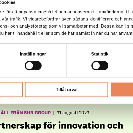
skapande insatser – och verkligen följa din dröm
cookies
e för att anpassa innehållet och annonserna till användarna, tillh
vår trafik. Vi vidarebefordrar även sådana identifierare och anna
nnons- och analysföretag som vi samarbetar med. Dessa kan i sin
ÅLL FRÅN TEXTILIA
|
10 oktober 2023
har tillhandahållit eller som de har samlat in när du har använt 
rthe är restaurangbranschens
rdagshjälte
Inställningar
Statistik
rseums köksmästare Myrthe Put har skapat en arbetsmil
lla känner sig välkomna och accepterade precis som de ä
tt etnicitet, religion, kön eller sexuell läggning. Nu har 
nts till Restaurangbran...
Tillåt urval
HÅLL FRÅN SHR GROUP
|
31 augusti 2023
rtnerskap för innovation och