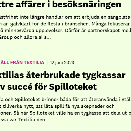
tre affärer i besöksnäringen
ästfrihet inte längre handlar om att erbjuda en sängplats
n är självklart för de flesta i branschen. Många fokuserar
på minnesvärda upplevelser. Därför är partnerskapet mel
roup och allora.ai s...
ÅLL FRÅN TEXTILIA
|
12 juni 2023
xtilias återbrukade tygkassar
v succé för Spilloteket
lia och Spilloteket brinner båda för att återanvända i stäl
t tillverka nytt, att låta spill få nya skepnader och
ioner. Så när Spilloteket ville ha en tygkasse att dela ut 
ssa var Textilia den...