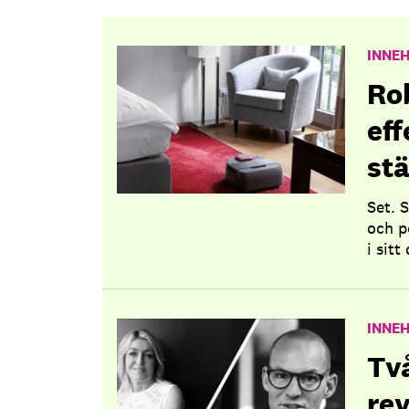
INNE
Ro
eff
st
Set. 
och p
i sitt
INNE
Tv
re