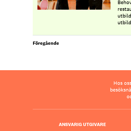
Behov
resta
utbil
utbil
Föregående
Hos oss
besöksnär
o
ANSVARIG UTGIVARE