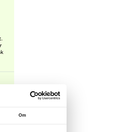
t.
r
sk
Om