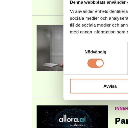
värde
Denna webbplats använder 
Vi använder enhetsidentifierar
sociala medier och analysera 
till de sociala medier och a
INNEH
med annan information som du 
My
Samtyckesval
va
Nödvändig
Unive
där a
Oavse
utnäm
Avvisa
INNE
Pa