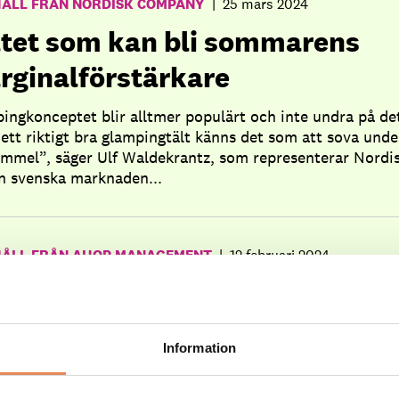
HÅLL FRÅN NORDISK COMPANY
|
25 mars 2024
ltet som kan bli sommarens
rginalförstärkare
ingkonceptet blir alltmer populärt och inte undra på de
ett riktigt bra glampingtält känns det som att sova unde
immel”, säger Ulf Waldekrantz, som representerar Nordi
n svenska marknaden...
HÅLL FRÅN AHOP MANAGEMENT
|
12 februari 2024
p gör det lättare att driva
ell
Information
tomatiserade hotellen breder sakta ut sig. Nu kommer
ten som gör att du som hotellägare hinner ägna dig åt