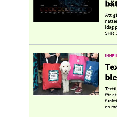
bät
Att g
natte
idag 
SHR G
INNEH
Te
ble
Texti
för at
funkt
en mä