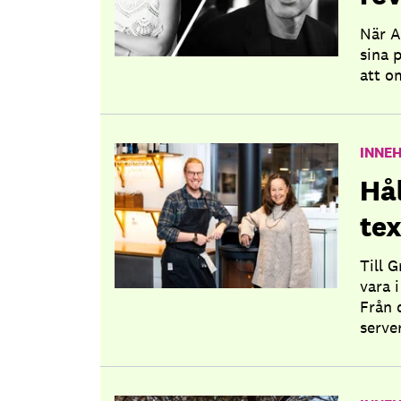
När A
sina 
att o
INNEH
Hå
tex
Till 
vara i
Från 
serve