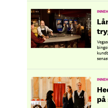
INNE
Lån
try
Vegas
bingo
kundb
senas
INNE
Hed
på