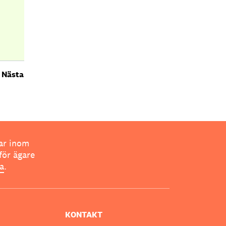
Nästa
ar inom
för ägare
ta
.
KONTAKT