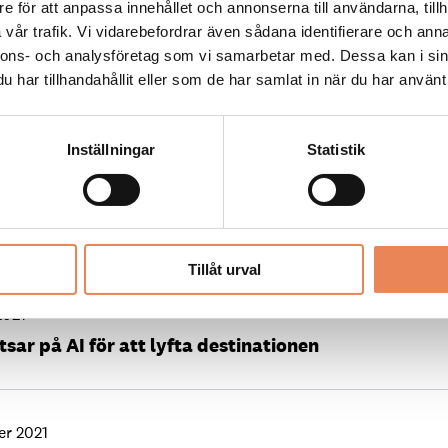
e för att anpassa innehållet och annonserna till användarna, tillh
vår trafik. Vi vidarebefordrar även sådana identifierare och anna
nnons- och analysföretag som vi samarbetar med. Dessa kan i sin
2
har tillhandahållit eller som de har samlat in när du har använt 
 på rätt sätt
Inställningar
Statistik
r 2021
ing ska boosta branschen i norr
Tillåt urval
2021
sar på AI för att lyfta destinationen
er 2021