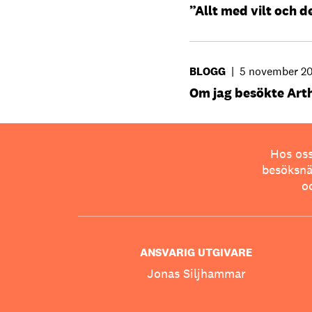
”Allt med vilt och d
BLOGG
|
5 november 2
Om jag besökte Art
Hos oss
besöksnär
o
ANSVARIG UTGIVARE
Jonas Siljhammar