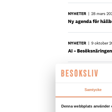
NYHETER
|
28 mars 20
Ny agenda för håll
NYHETER
|
9 oktober 
AI – Besöksnäringen
NYHETER
|
20 juni 202
Norrbotten får änn
Samtycke
NYHETER
|
1 november
Denna webbplats använder 
För breddad kunska