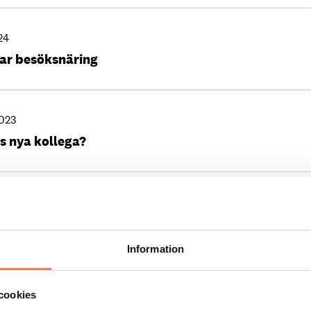
24
bar besöksnäring
2023
s nya kollega?
3
u en EU-konferens
Information
 2022
cookies
p om den arktiska regionen