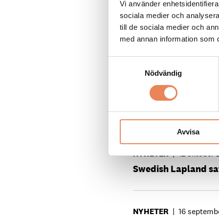
Vi använder enhetsidentifierar
sociala medier och analysera 
till de sociala medier och a
NYHETER
|
30 juni 202
med annan information som du 
Nya Kiruna ska växa
Samtyckesval
Nödvändig
NYHETER
|
18 novembe
Digital marknadsför
Avvisa
NYHETER
|
12 oktober 
Swedish Lapland sat
NYHETER
|
16 septemb