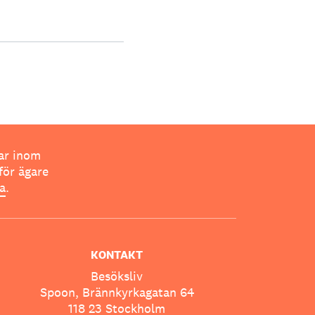
ar inom
för ägare
ta
.
KONTAKT
Besöksliv
Spoon, Brännkyrkagatan 64
118 23 Stockholm