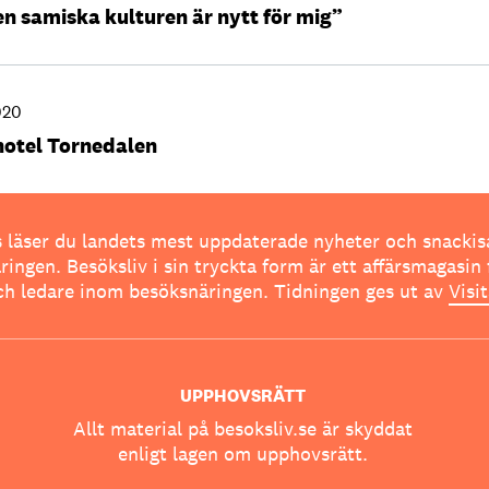
en samiska kulturen är nytt för mig”
020
hotel Tornedalen
 läser du landets mest uppdaterade nyheter och snackis
ingen. Besöksliv i sin tryckta form är ett affärsmagasin 
ch ledare inom besöksnäringen. Tidningen ges ut av
Visi
UPPHOVSRÄTT
Allt material på besoksliv.se är skyddat
enligt lagen om upphovsrätt.