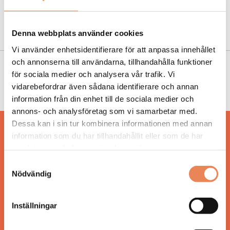
NYHETER
|
3 april 2018
De tre kan vinna Årets Stadskärna
Denna webbplats använder cookies
Vi använder enhetsidentifierare för att anpassa innehållet
och annonserna till användarna, tillhandahålla funktioner
NYHETER
|
2 oktober 2017
för sociala medier och analysera vår trafik. Vi
vidarebefordrar även sådana identifierare och annan
Gränsö Slott bygger ut sitt spa
information från din enhet till de sociala medier och
annons- och analysföretag som vi samarbetar med.
Dessa kan i sin tur kombinera informationen med annan
Hos oss läser du landets mest uppdaterade
information som du har tillhandahållit eller som de har
nyheter och snackisar inom besöksnäringen.
samlat in när du har använt deras tjänster.
Besöksliv i sin tryckta form är ett affärsmagasin
Samtyckesval
för ägare och ledare inom besöksnäringen.
Nödvändig
Tidningen ges ut av
Visita
.
Inställningar
ANSVARIG UTGIVARE