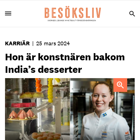
KARRIÄR
|
25 mars 2024
Hon är konstnären bakom
India’s desserter
En titt in i dessertskåpet på India’s, med efterrätter
signerade Michaela Andersten.