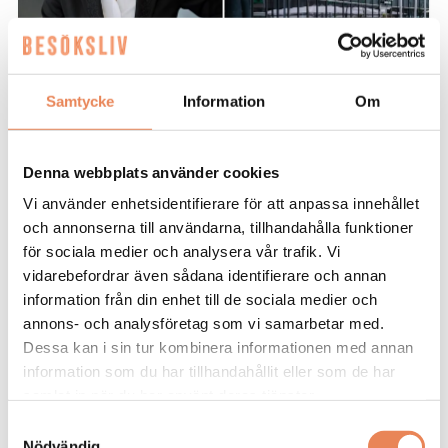
Samtycke
Information
Om
KARRIÄR. Efter sju år på Clarion Hotel
Winn i Gävle är det dags för Maria
Denna webbplats använder cookies
Tallén att ta sig an ett nytt uppdrag.
Vi använder enhetsidentifierare för att anpassa innehållet
Sedan 1 juni är hon vd för Radisson Blu
och annonserna till användarna, tillhandahålla funktioner
Hotel i Uppsala.
för sociala medier och analysera vår trafik. Vi
vidarebefordrar även sådana identifierare och annan
information från din enhet till de sociala medier och
Grattis till nya jobbet!
– Tack snälla.
annons- och analysföretag som vi samarbetar med.
Dessa kan i sin tur kombinera informationen med annan
Berätta lite om din bakgrund.
information som du har tillhandahållit eller som de har
samlat in när du har använt deras tjänster.
– Jag har jobbat inom Winn i 20 år och haft
förmånen att driva flera hotell genom åren. Innan
Samtyckesval
Nödvändig