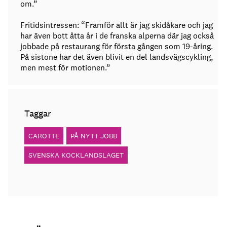
om.”
Fritidsintressen: “Framför allt är jag skidåkare och jag
har även bott åtta år i de franska alperna där jag också
jobbade på restaurang för första gången som 19-åring.
På sistone har det även blivit en del landsvägscykling,
men mest för motionen.”
Taggar
CAROTTE
PÅ NYTT JOBB
SVENSKA KOCKLANDSLAGET