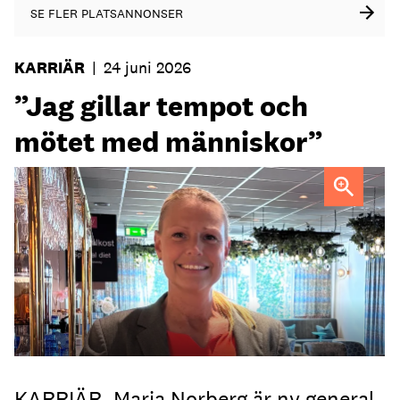
SE FLER PLATSANNONSER
KARRIÄR
|
24 juni 2026
”Jag gillar tempot och
mötet med människor”
Maria Norberg, ny general manager på Skogshem & Wijk
KARRIÄR. Maria Norberg är ny general