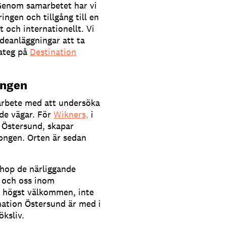
. Genom samarbetet har vi
ingen och tillgång till en
 och internationellt. Vi
deanläggningar att ta
rateg på
Destination
ongen
rbete med att undersöka
ade vägar. För
Wikners,
i
 Östersund, skapar
songen. Orten är sedan
ihop de närliggande
 och oss inom
n högst välkommen, inte
nation Östersund är med i
öksliv.