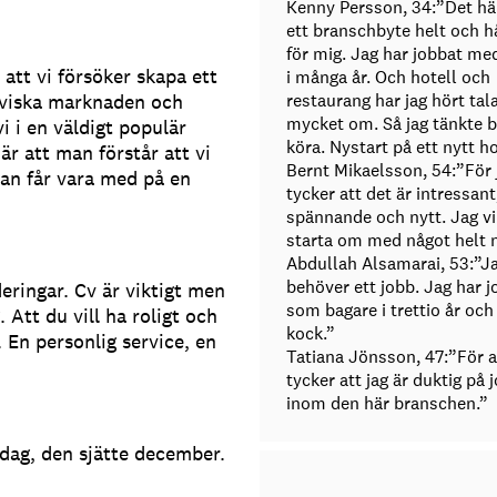
Kenny Persson, 34:”Det här
ett branschbyte helt och h
för mig. Jag har jobbat med
 att vi försöker skapa ett
i många år. Och hotell och
naviska marknaden och
restaurang har jag hört tal
mycket om. Så jag tänkte b
 i en väldigt populär
köra. Nystart på ett nytt ho
är att man förstår att vi
Bernt Mikaelsson, 54:”För 
an får vara med på en
tycker att det är intressant
spännande och nytt. Jag vi
starta om med något helt n
Abdullah Alsamarai, 53:”J
behöver ett jobb. Jag har j
eringar. Cv är viktigt men
som bagare i trettio år oc
. Att du vill ha roligt och
kock.”
. En personlig service, en
Tatiana Jönsson, 47:”För a
tycker att jag är duktig på 
inom den här branschen.”
sdag, den sjätte december.