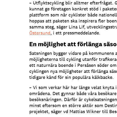
– Utflyktscykling blir alltmer efterfrågat
kunnat ge företagen konkret stöd i paketer
plattform som når cyklister både nationellt
hoppas att paketen ska inspirera fler boen
samma steg, säger Lina Lif, utvecklingsst
Östersund
, i ett pressmeddelande.
En möjlighet att förlänga säs
Satsningen bygger vidare på kommunens a
möjligheterna till cykling utanför trafiker
ett naturnära boende i Persåsen söder om
cyklingen nya möjligheter att förlänga sä
tidigare känd för sin populära kälkbacke.
– Vi som verkar här har länge velat knyta 
områdena. Det gynnar både våra besökare
besöksnäringen. Därför är cykelsatsninge
minst eftersom en större aktör som Desti
projektet, säger vd Mattias Wikner till Bes