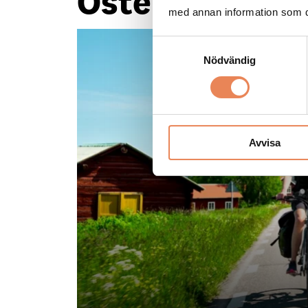
Östersundsre
med annan information som du 
Samtyckesval
Nödvändig
Avvisa