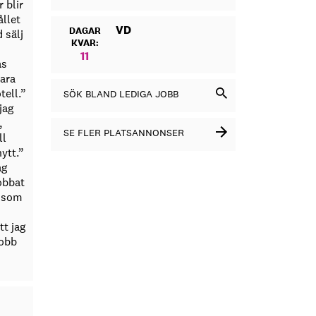
 blir
ållet
VD
DAGAR
 sälj
KVAR:
11
as
ara
tell.”
SÖK BLAND LEDIGA JOBB
jag
,
SE FLER PLATSANNONSER
ll
ytt.”
ag
obbat
h som
tt jag
jobb