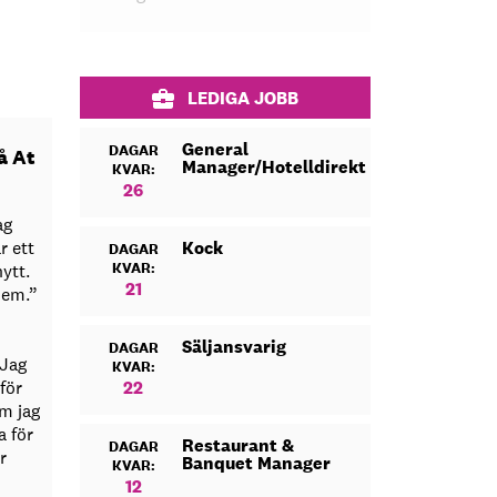
LEDIGA JOBB
General
DAGAR
å At
Manager/Hotelldirektör
KVAR:
26
ag
r ett
Kock
DAGAR
KVAR:
nytt.
21
dem.”
Säljansvarig
DAGAR
Jag
KVAR:
 för
22
om jag
a för
Restaurant &
DAGAR
r
Banquet Manager
KVAR:
12