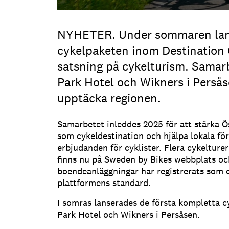
NYHETER. Under sommaren lans
cykelpaketen inom Destination
satsning på cykelturism. Samar
Park Hotel och Wikners i Persåse
upptäcka regionen.
Samarbetet inleddes 2025 för att stärka Ö
som cykeldestination och hjälpa lokala för
erbjudanden för cyklister. Flera cykeltur
finns nu på Sweden by Bikes webbplats och
boendeanläggningar har registrerats som c
plattformens standard.
I somras lanserades de första kompletta 
Park Hotel och Wikners i Persåsen.