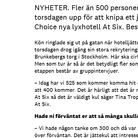
NYHETER. Fler än 500 persone
torsdagen upp för att knipa ett
Choice nya lyxhotell At Six. Bes
Kön ringlade sig ut på gatan när hotelljät
torsdagen drog igång sin stora rekryterings
Brunkebergs torg i Stockholm. Här ska cirka
Men som tur är så är det betydligt fler so
etappen består av gruppintervjuer.
– Idag har vi 525 som kommer komma hit o
att 400 kommer. Det är härligt att det är
At Six så det är väldigt kul säger Tina Tr
At Six.
Hade ni förväntat er att så många skull
– Vi hade någon tanke om 300 och då var v
över förväntan. Det är jättekul att intresse