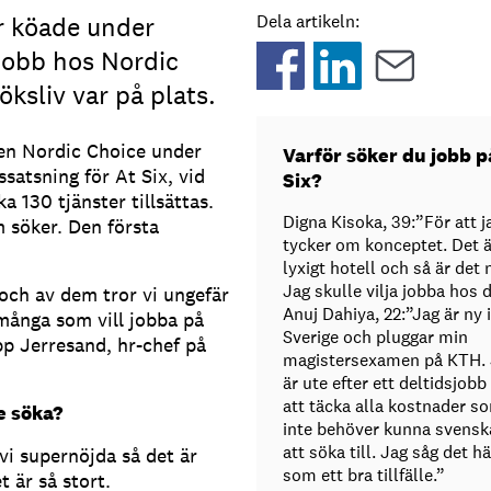
r köade under
Dela artikeln:
 jobb hos Nordic
öksliv var på plats.
ten Nordic Choice under
Varför söker du jobb p
satsning för At Six, vid
Six?
 130 tjänster tillsättas.
Digna Kisoka, 39:”För att j
m söker. Den första
tycker om konceptet. Det ä
lyxigt hotell och så är det 
Jag skulle vilja jobba hos 
ch av dem tror vi ungefär
Anuj Dahiya, 22:”Jag är ny i
 många som vill jobba på
Sverige och pluggar min
opp Jerresand, hr-chef på
magistersexamen på KTH. 
är ute efter ett deltidsjobb
att täcka alla kostnader s
e söka?
inte behöver kunna svensk
att söka till. Jag såg det hä
i supernöjda så det är
som ett bra tillfälle.”
t är så stort.