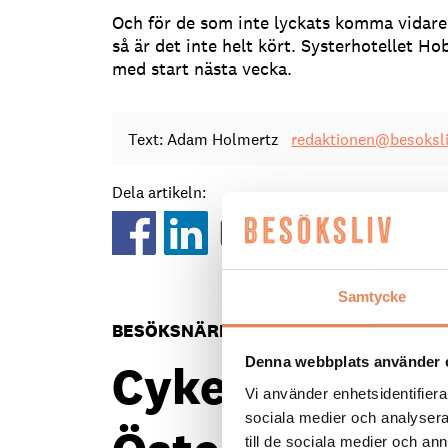
Och för de som inte lyckats komma vidare
så är det inte helt kört. Systerhotellet H
med start nästa vecka.
Text: Adam Holmertz
redaktionen@besoksli
Dela artikeln:
Samtycke
BESÖKSNÄRING
|
7 augusti 2026
Denna webbplats använder 
Cykelsatsning s
Vi använder enhetsidentifierar
sociala medier och analysera 
till de sociala medier och a