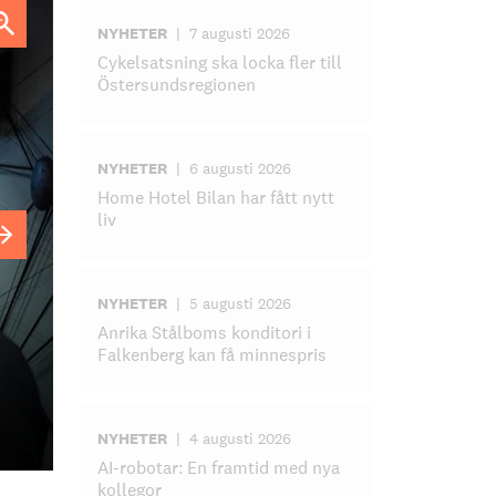
NYHETER
|
7 augusti 2026
Cykelsatsning ska locka fler till
Östersundsregionen
NYHETER
|
6 augusti 2026
Home Hotel Bilan har fått nytt
liv
NYHETER
|
5 augusti 2026
Anrika Stålboms konditori i
Falkenberg kan få minnespris
NYHETER
|
4 augusti 2026
AI-robotar: En framtid med nya
kollegor