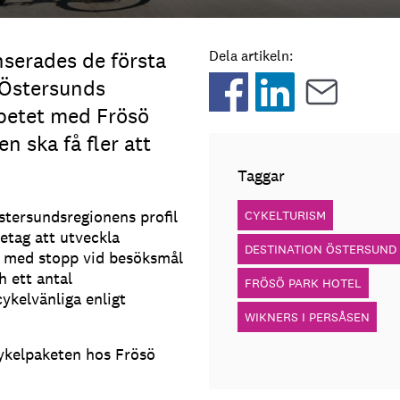
erades de första
Dela artikeln:
 Östersunds
betet med Frösö
n ska få fler att
Taggar
stersundsregionens profil
CYKELTURISM
etag att utveckla
DESTINATION ÖSTERSUND
er med stopp vid besöksmål
 ett antal
FRÖSÖ PARK HOTEL
ykelvänliga enligt
WIKNERS I PERSÅSEN
cykelpaketen hos Frösö