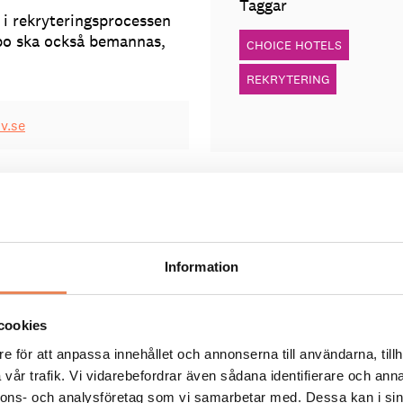
Taggar
 i rekryteringsprocessen
obo ska också bemannas,
CHOICE HOTELS
REKRYTERING
v.se
Information
cookies
ka locka fler till
e för att anpassa innehållet och annonserna till användarna, tillh
vår trafik. Vi vidarebefordrar även sådana identifierare och anna
nnons- och analysföretag som vi samarbetar med. Dessa kan i sin