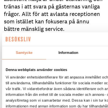
tränas i att svara på gästernas vanliga
frågor. Allt för att avlasta receptionen
som istället kan fokusera på ännu
bättre mänsklig service.
Du anländer med familjen mitt i natten till Tjörnbro
Arena.
Det regnar.
Det blåser.
Receptionen är
släckt.
Du tar fram mobilen för att kolla
Samtycke
Information
öppettiderna och möts av Katja på skärmen som
säger ”Välkommen – fråga mig vad som helst”.
Efter
att ha frågat om ”incheckning” är hon snart igång
Denna webbplats använder cookies
och guidar dig till rätt hotellägenhet och talar om
Vi använder enhetsidentifierare för att anpassa innehållet o
var du hittar nyckeln innan du hinner fråga hur du
till användarna, tillhandahålla funktioner för sociala medier 
slår på elen.
vår trafik. Vi vidarebefordrar även sådana identifierare och 
Katja är Tjörnbro Arenas AI-medarbetare som
information från din enhet till de sociala medier och annons- 
gäster når via hemsidan eller QR-koder på området.
analysföretag som vi samarbetar med. Dessa kan i sin tur 
Hon kan allt om anläggningen vid Tjörnbrons fot,
informationen med annan information som du har tillhandahåll