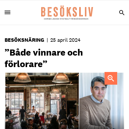
BESÖKSNÄRING
|
25 april 2024
”Både vinnare och
förlorare”
Foto: Unsplash samt pressbild Visita
Thomas Jakobsson