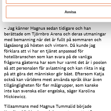
Idén om en AI-assistent presenterades av Karolina
Mickiewicz, affärsutvecklingschef på Nameme i
Avvisa
Göteborg, som erbjuder AI-agenter i form av
avatarer för olika branscher.
– Jag känner Magnus sedan tidigare och han
berättade om Tjörnbro Arena och deras utmaningar
med bemanning när det är fullt på sommaren och
lågsäsong på hösten och vintern.
Då kunde jag
förklara att vi har en tjänst anpassad för
hotellbranschen som kan svara på de vanliga
frågorna gästerna har som hur varmt det är i poolen
så att personalen får avlastning och kan rikta in sig
på att göra det människor gör bäst.
Eftersom Katja
också kan världens mest använda språk ökar även
tillgängligheten för fler målgrupper, som kanske
inte kan svenska eller engelska, säger Karolina
Mickiewicz.
Tillsammans med Magnus Tummalid började