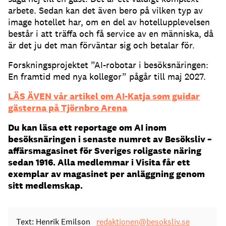
arbete. Sedan kan det även bero på vilken typ av
image hotellet har, om en del av hotellupplevelsen
består i att träffa och få service av en människa, då
är det ju det man förväntar sig och betalar för.
Forskningsprojektet ”AI-robotar i besöksnäringen:
En framtid med nya kollegor” pågår till maj 2027.
LÄS ÄVEN vår artikel om AI-Katja som guidar
gästerna på Tjörnbro Arena
Du kan läsa ett reportage om AI inom
besöksnäringen i senaste numret av Besöksliv –
affärsmagasinet för Sveriges roligaste näring
sedan 1916. Alla medlemmar i Visita får ett
exemplar av magasinet per anläggning genom
sitt medlemskap.
Text: Henrik Emilson
redaktionen@besoksliv.se