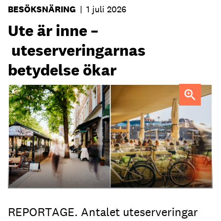
BESÖKSNÄRING
|
1 juli 2026
Ute är inne –
uteserveringarnas
betydelse ökar
Uteservering på Dryck vinbar samt Slussporten.
FOTO:
Samuel Unéus
REPORTAGE. Antalet uteserveringar