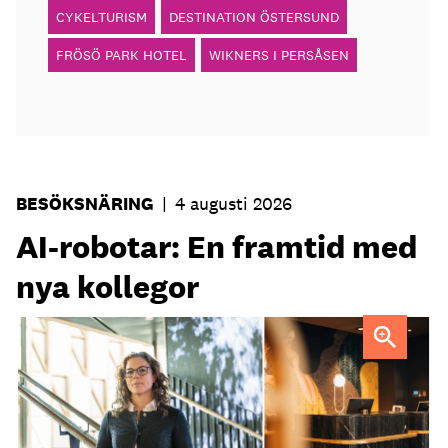
CYKELTURISM
DESTINATION ÖSTERSUND
FRÖSÖ PARK HOTEL
WIKNERS I PERSÅSEN
BESÖKSNÄRING
|
4 augusti 2026
AI-robotar: En framtid med
nya kollegor
Professor Kristina Palm FOTO: Theresia Viska
FOTO:
Dylan Calluy / Unsplash