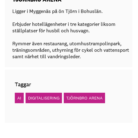
Ligger i Myggenäs på ön Tjörn i Bohuslän.
Erbjuder hotellägenheter i tre kategorier liksom
ställplatser för husbil och husvagn.
Rymmer även restaurang, utomhustrampolinpark,
träningsområden, uthyrning för cykel och vattensport
samt närhet till vandringsleder.
Taggar
AI
DIGITALISERING
TJÖRNBRO ARENA