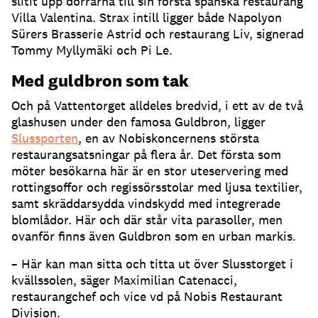
slitit upp dörrarna till sin första spanska restaurang
Villa Valentina
.
Strax intill ligger både Napolyon
Sürers Brasserie Astrid och restaurang Liv, signerad
Tommy Myllymäki och Pi Le
.
Med guldbron som tak
Och på Vattentorget alldeles bredvid, i ett av de två
glashusen under den famosa Guldbron, ligger
Slussporten
, en av Nobiskoncernens största
restaurangsatsningar på flera år
.
Det första som
möter besökarna här är en stor uteservering med
rottingsoffor och regissörsstolar med ljusa textilier,
samt skräddarsydda vindskydd med integrerade
blomlådor
.
Här och där står vita parasoller, men
ovanför finns även Guldbron som en urban markis
.
– Här kan man sitta och titta ut över Slusstorget i
kvällssolen, säger Maximilian Catenacci,
restaurangchef och vice vd på Nobis Restaurant
Division
.