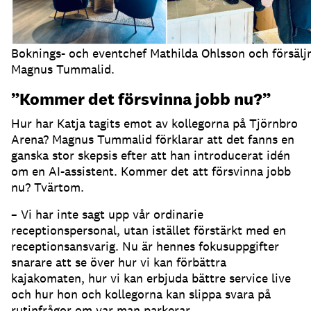
Boknings- och eventchef Mathilda Ohlsson och försälj
Magnus Tummalid.
”Kommer det försvinna jobb nu?”
Hur har Katja tagits emot av kollegorna på Tjörnbro
Arena?
Magnus Tummalid förklarar att det fanns en
ganska stor skepsis efter att han introducerat idén
om en AI-assistent.
Kommer det att försvinna jobb
nu?
Tvärtom.
– Vi har inte sagt upp vår ordinarie
receptionspersonal, utan istället förstärkt med en
receptionsansvarig.
Nu är hennes fokusuppgifter
snarare att se över hur vi kan förbättra
kajakomaten, hur vi kan erbjuda bättre service live
och hur hon och kollegorna kan slippa svara på
rutinfrågor om var man parkerar.