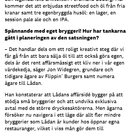
kommer det att erbjudas streetfood och öl från fria
kranar samt tre egenbryggda husöl: en lager, en
session pale ale och en IPA.
Spännande med eget bryggeri! Hur har tankarna
gått i planeringen av den satsningen?
– Det handlar dels om ett roligt kreativt steg där vi
får gå från att bara sälja öl till att också göra egen,
dels är det rent affärsmässigt ett kliv ner i vår egen
värdekedja, säger Jon Widegren, grundare och
tidigare ägare av Flippin’ Burgers samt numera
ägare till Lådan.
Han konstaterar att Lådans affärsidé bygger på att
stödja små bryggerier och att undvika exklusiva
avtal med de större dryckesaktörerna. Men ägarna
försöker nu navigera i ett läge där allt fler mindre
bryggerier som Lådan är kunder hos öppnar egna
restauranger, vilket i viss mån gör dem till