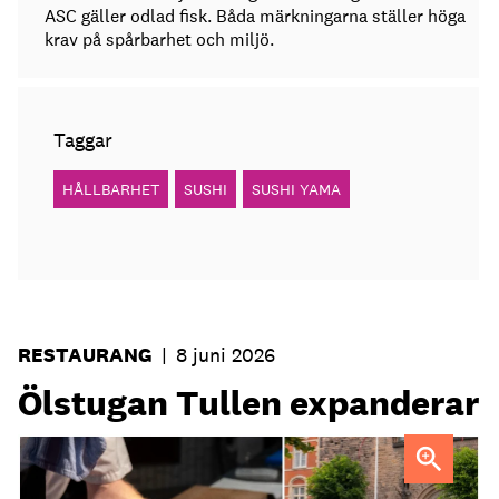
ASC gäller odlad fisk. Båda märkningarna ställer höga
krav på spårbarhet och miljö.
Taggar
HÅLLBARHET
SUSHI
SUSHI YAMA
RESTAURANG
|
8 juni 2026
Ölstugan Tullen expanderar