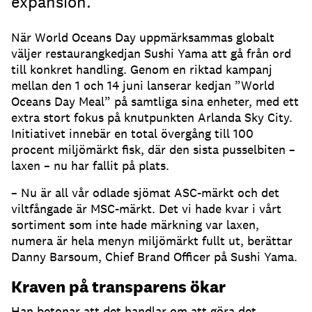
expansion.
När World Oceans Day uppmärksammas globalt
väljer restaurangkedjan Sushi Yama att gå från ord
till konkret handling. Genom en riktad kampanj
mellan den 1 och 14 juni lanserar kedjan ”World
Oceans Day Meal” på samtliga sina enheter, med ett
extra stort fokus på knutpunkten Arlanda Sky City.
Initiativet innebär en total övergång till 100
procent miljömärkt fisk, där den sista pusselbiten –
laxen – nu har fallit på plats.
– Nu är all vår odlade sjömat ASC-märkt och det
viltfångade är MSC-märkt. Det vi hade kvar i vårt
sortiment som inte hade märkning var laxen,
numera är hela menyn miljömärkt fullt ut, berättar
Danny Barsoum, Chief Brand Officer på Sushi Yama.
Kraven på transparens ökar
Han betonar att det handlar om att göra det