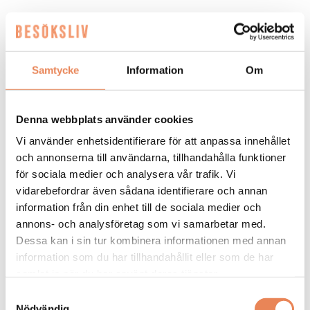
Dela artikeln:
Samtycke
Information
Om
Denna webbplats använder cookies
Urban Italian Group (UIG)
Vi använder enhetsidentifierare för att anpassa innehållet
och annonserna till användarna, tillhandahålla funktioner
Grundat: 2017.
för sociala medier och analysera vår trafik. Vi
vidarebefordrar även sådana identifierare och annan
Består av 17 restauranger i Sverige och Spanien under
information från din enhet till de sociala medier och
varumärken som Basta, Florentine, Cielo, Trattoria
annons- och analysföretag som vi samarbetar med.
Giorgio's, Lola Maria och Villa Valentina.
Dessa kan i sin tur kombinera informationen med annan
Serverar över två miljoner gäster årligen med hjälp av
information som du har tillhandahållit eller som de har
närmare 600 medarbetare.
samlat in när du har använt deras tjänster.
Samtyckesval
Under 2026 och 2027 planerar den snabbväxande
Nödvändig