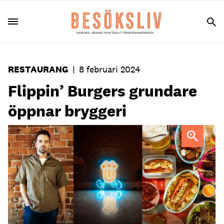
RESTAURANG
|
8 februari 2024
Flippin’ Burgers grundare
öppnar bryggeri
Jon Widegren, grundare och ägare av Lådan som öppnar
Tegellådan i mars 2024.
Foto: Björn Terring