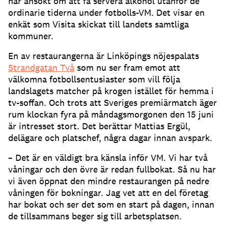
har ansökt om att få servera alkohol utanför de
ordinarie tiderna under fotbolls-VM. Det visar en
enkät som Visita skickat till landets samtliga
kommuner.
En av restaurangerna är Linköpings nöjespalats
Strandgatan Två
som nu ser fram emot att
välkomna fotbollsentusiaster som vill följa
landslagets matcher på krogen istället för hemma i
tv-soffan. Och trots att Sveriges premiärmatch äger
rum klockan fyra på måndagsmorgonen den 15 juni
är intresset stort. Det berättar Mattias Ergül,
delägare och platschef, några dagar innan avspark.
– Det är en väldigt bra känsla inför VM. Vi har två
våningar och den övre är redan fullbokat. Så nu har
vi även öppnat den mindre restaurangen på nedre
våningen för bokningar. Jag vet att en del företag
har bokat och ser det som en start på dagen, innan
de tillsammans beger sig till arbetsplatsen.