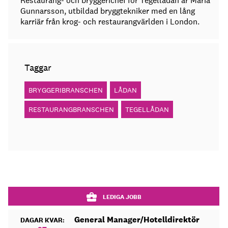
Restaurang- och bryggerichef för Tegellådan är Maria
Gunnarsson, utbildad bryggtekniker med en lång
karriär från krog- och restaurangvärlden i London.
Taggar
BRYGGERIBRANSCHEN
LÅDAN
RESTAURANGBRANSCHEN
TEGELLÅDAN
LEDIGA JOBB
General Manager/Hotelldirektör
DAGAR KVAR: