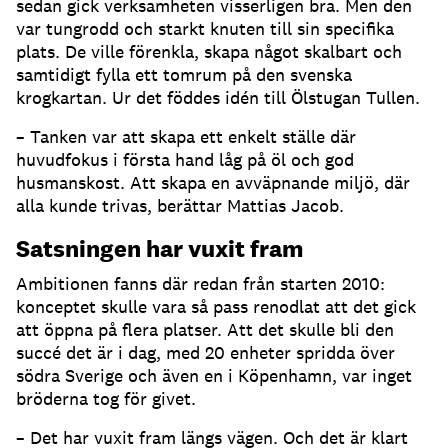
sedan gick verksamheten visserligen bra. Men den
var tungrodd och starkt knuten till sin specifika
plats. De ville förenkla, skapa något skalbart och
samtidigt fylla ett tomrum på den svenska
krogkartan. Ur det föddes idén till Ölstugan Tullen.
– Tanken var att skapa ett enkelt ställe där
huvudfokus i första hand låg på öl och god
husmanskost. Att skapa en avväpnande miljö, där
alla kunde trivas, berättar Mattias Jacob.
Satsningen har vuxit fram
Ambitionen fanns där redan från starten 2010:
konceptet skulle vara så pass renodlat att det gick
att öppna på flera platser. Att det skulle bli den
succé det är i dag, med 20 enheter spridda över
södra Sverige och även en i Köpenhamn, var inget
bröderna tog för givet.
– Det har vuxit fram längs vägen. Och det är klart