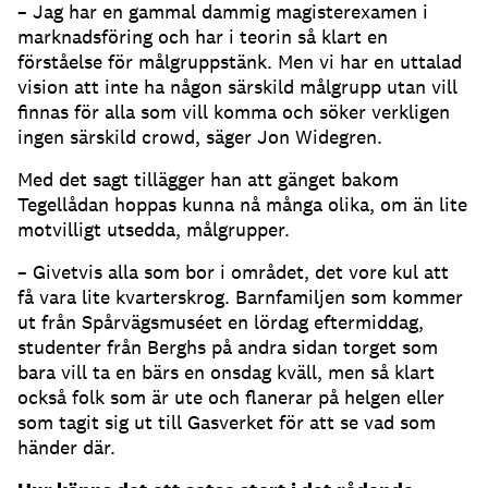
– Jag har en gammal dammig magisterexamen i
marknadsföring och har i teorin så klart en
förståelse för målgruppstänk. Men vi har en uttalad
vision att inte ha någon särskild målgrupp utan vill
finnas för alla som vill komma och söker verkligen
ingen särskild crowd, säger Jon Widegren.
Med det sagt tillägger han att gänget bakom
Tegellådan hoppas kunna nå många olika, om än lite
motvilligt utsedda, målgrupper.
– Givetvis alla som bor i området, det vore kul att
få vara lite kvarterskrog. Barnfamiljen som kommer
ut från Spårvägsmuséet en lördag eftermiddag,
studenter från Berghs på andra sidan torget som
bara vill ta en bärs en onsdag kväll, men så klart
också folk som är ute och flanerar på helgen eller
som tagit sig ut till Gasverket för att se vad som
händer där.