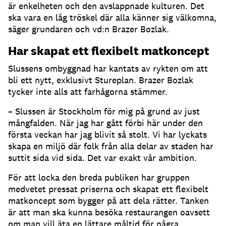
är enkelheten och den avslappnade kulturen. Det
ska vara en låg tröskel där alla känner sig välkomna,
säger grundaren och vd:n Brazer Bozlak.
Har skapat ett flexibelt matkoncept
Slussens ombyggnad har kantats av rykten om att
bli ett nytt, exklusivt Stureplan. Brazer Bozlak
tycker inte alls att farhågorna stämmer.
– Slussen är Stockholm för mig på grund av just
mångfalden. När jag har gått förbi här under den
första veckan har jag blivit så stolt. Vi har lyckats
skapa en miljö där folk från alla delar av staden har
suttit sida vid sida. Det var exakt vår ambition.
För att locka den breda publiken har gruppen
medvetet pressat priserna och skapat ett flexibelt
matkoncept som bygger på att dela rätter. Tanken
är att man ska kunna besöka restaurangen oavsett
om man vill äta en lättare måltid för några