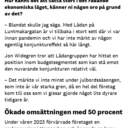
Hur känns det att satsa stort i det rådande
ekonomiska läget, känner ni någon oro på grund
av det?
– Blandat skulle jag säga. Med Lådan på
Luntmakargatan är vi tillbaka i stort sett där vi var
innan pandemin och vi har inte märkt av någon
egentlig konjunktureffekt så här långt.
Jon Widegren tror att Lådangruppen har hittat en
position inom budgetsegmentet som kan stå emot
den nuvarande konjunkturen relativt väl.
– Det märkte vi inte minst under julbordssäsongen,
som inte är vår starka gren, då en hel del företag
kom till oss som vi gissar gjorde något lite dyrare
tidigare år.
Ökade omsättningen med 50 procent
Under våren 2023 förvärvade företaget en