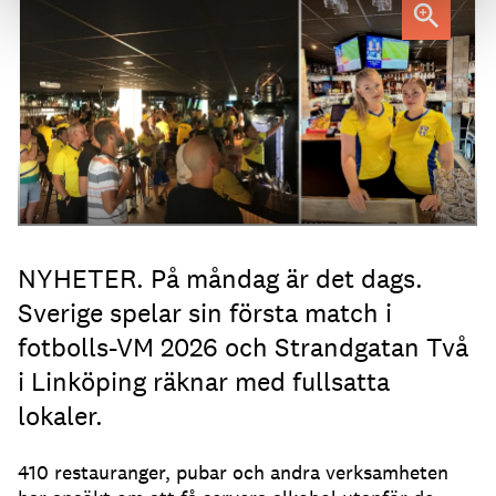
Strandgatan Två välkomnar svenska fotbollsfans kl 04.
NYHETER. På måndag är det dags.
Sverige spelar sin första match i
fotbolls-VM 2026 och Strandgatan Två
i Linköping räknar med fullsatta
lokaler.
410 restauranger, pubar och andra verksamheten