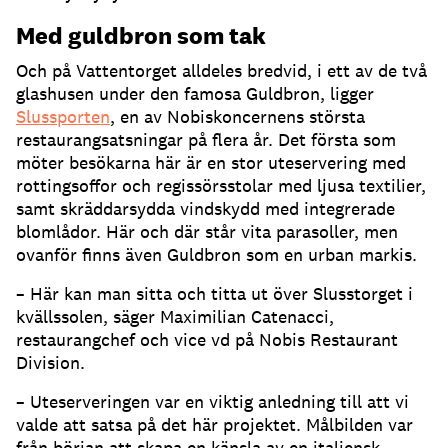
Med guldbron som tak
Och på Vattentorget alldeles bredvid, i ett av de två
glashusen under den famosa Guldbron, ligger
Slussporten
, en av Nobiskoncernens största
restaurangsatsningar på flera år
.
Det första som
möter besökarna här är en stor uteservering med
rottingsoffor och regissörsstolar med ljusa textilier,
samt skräddarsydda vindskydd med integrerade
blomlådor
.
Här och där står vita parasoller, men
ovanför finns även Guldbron som en urban markis
.
– Här kan man sitta och titta ut över Slusstorget i
kvällssolen, säger Maximilian Catenacci,
restaurangchef och vice vd på Nobis Restaurant
Division
.
– Uteserveringen var en viktig anledning till att vi
valde att satsa på det här projektet
.
Målbilden var
från början att skapa en känsla av en italiensk