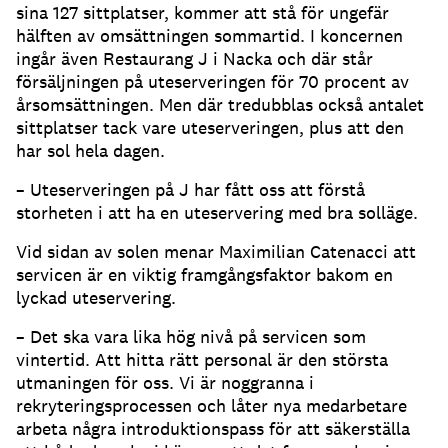
sina 127 sittplatser, kommer att stå för ungefär
hälften av omsättningen sommartid
.
I koncernen
ingår även Restaurang J i Nacka och där står
försäljningen på uteserveringen för 70 procent av
årsomsättningen
.
Men där tredubblas också antalet
sittplatser tack vare uteserveringen, plus att den
har sol hela dagen
.
– Uteserveringen på J har fått oss att förstå
storheten i att ha en uteservering med bra solläge
.
Vid sidan av solen menar Maximilian Catenacci att
servicen är en viktig framgångsfaktor bakom en
lyckad uteservering
.
– Det ska vara lika hög nivå på servicen som
vintertid
.
Att hitta rätt personal är den största
utmaningen för oss
.
Vi är noggranna i
rekryteringsprocessen och låter nya medarbetare
arbeta några introduktionspass för att säkerställa