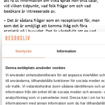
att få ut information om vilka språk hon ofta talar,
vid vilken tidpunkt, vad folk frågar om och vad
besökare är intresserade av.
– Det är sådana frågor som en receptionist får, men
som det är omöjligt att komma ihåg och föra
statistik på i huvudet.
Det är värdefullt att se vad
som rör sig hos besökare innan de kommer, innan
de fattar ett beslut eller när de är på plats.
Samtycke
Information
Denna webbplats använder cookies
Vi använder enhetsidentifierare för att anpassa innehållet o
till användarna, tillhandahålla funktioner för sociala medier 
vår trafik. Vi vidarebefordrar även sådana identifierare och 
information från din enhet till de sociala medier och annons- 
analysföretag som vi samarbetar med. Dessa kan i sin tur 
informationen med annan information som du har tillhandahåll
Boknings- och eventchef Mathilda Ohlsson och försälj