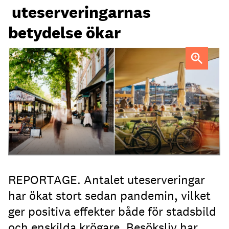
uteserveringarnas
betydelse ökar
Uteservering på Dryck vinbar samt Slussporten.
FOTO:
Samuel Unéus
REPORTAGE. Antalet uteserveringar
har ökat stort sedan pandemin, vilket
ger positiva effekter både för stadsbild
och enskilda krögare. Besöksliv har