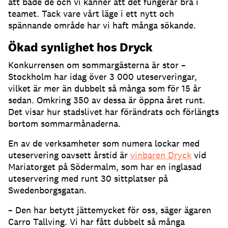
att både de och vi känner att det fungerar bra i
teamet
.
Tack vare vårt läge i ett nytt och
spännande område har vi haft många sökande
.
Ökad synlighet hos Dryck
Konkurrensen om sommargästerna är stor –
Stockholm har idag över 3 000 uteserveringar,
vilket är mer än dubbelt så många som för 15 år
sedan
.
Omkring 350 av dessa är öppna året runt
.
Det visar hur stadslivet har förändrats och förlängts
bortom sommarmånaderna
.
En av de verksamheter som numera lockar med
uteservering oavsett årstid är
vinbaren Dryck
vid
Mariatorget på Södermalm, som har en inglasad
uteservering med runt 30 sittplatser på
Swedenborgsgatan
.
– Den har betytt jättemycket för oss, säger ägaren
Carro Tallving
.
Vi har fått dubbelt så många