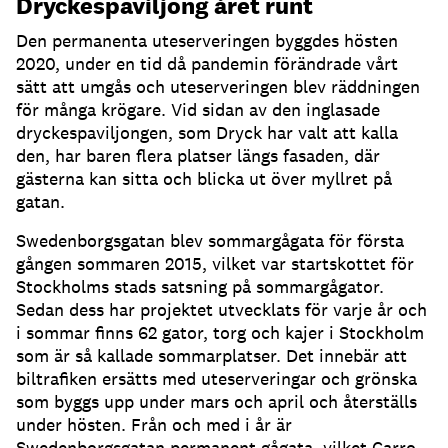
Dryckespaviljong året runt
Den permanenta uteserveringen byggdes hösten
2020, under en tid då pandemin förändrade vårt
sätt att umgås och uteserveringen blev räddningen
för många krögare
.
Vid sidan av den inglasade
dryckespaviljongen, som Dryck har valt att kalla
den, har baren flera platser längs fasaden, där
gästerna kan sitta och blicka ut över myllret på
gatan
.
Swedenborgsgatan blev sommargågata för första
gången sommaren 2015, vilket var startskottet för
Stockholms stads satsning på sommargågator
.
Sedan dess har projektet utvecklats för varje år och
i sommar finns 62 gator, torg och kajer i Stockholm
som är så kallade sommarplatser
.
Det innebär att
biltrafiken ersätts med uteserveringar och grönska
som byggs upp under mars och april och återställs
under hösten
.
Från och med i år är
Swedenborgsgatan permanent gågata, vilket Carro