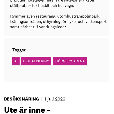
Erbjuder hotellägenheter i tre kategorier liksom
ställplatser för husbil och husvagn.
Rymmer även restaurang, utomhustrampolinpark,
träningsområden, uthyrning för cykel och vattensport
samt närhet till vandringsleder.
Taggar
AI
DIGITALISERING
TJÖRNBRO ARENA
BESÖKSNÄRING
|
1 juli 2026
Ute är inne –