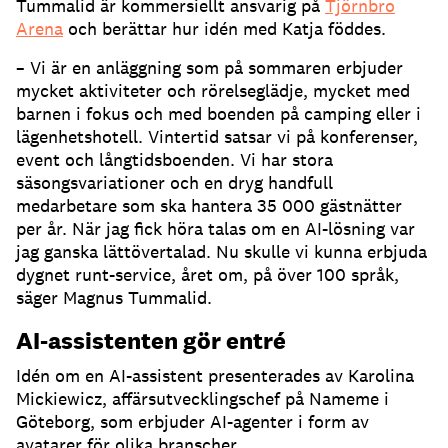
Tummalid är kommersiellt ansvarig på
Tjörnbro
Arena
och berättar hur idén med Katja föddes.
– Vi är en anläggning som på sommaren erbjuder
mycket aktiviteter och rörelseglädje, mycket med
barnen i fokus och med boenden på camping eller i
lägenhetshotell.
Vintertid satsar vi på konferenser,
event och långtidsboenden.
Vi har stora
säsongsvariationer och en dryg handfull
medarbetare som ska hantera 35 000 gästnätter
per år.
När jag fick höra talas om en AI-lösning var
jag ganska lättövertalad.
Nu skulle vi kunna erbjuda
dygnet runt-service, året om, på över 100 språk,
säger Magnus Tummalid.
AI-assistenten gör entré
Idén om en AI-assistent presenterades av Karolina
Mickiewicz, affärsutvecklingschef på Nameme i
Göteborg, som erbjuder AI-agenter i form av
avatarer för olika branscher.