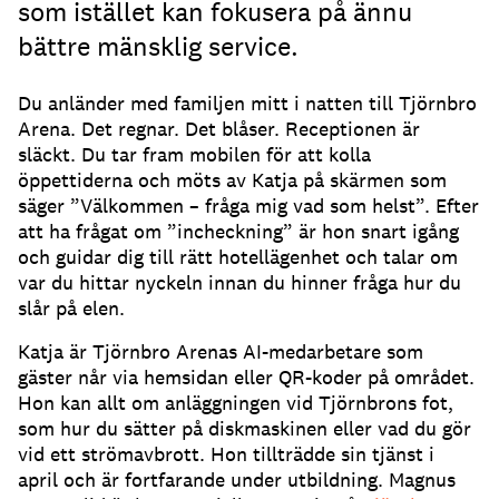
som istället kan fokusera på ännu
bättre mänsklig service.
Du anländer med familjen mitt i natten till Tjörnbro
Arena.
Det regnar.
Det blåser.
Receptionen är
släckt.
Du tar fram mobilen för att kolla
öppettiderna och möts av Katja på skärmen som
säger ”Välkommen – fråga mig vad som helst”.
Efter
att ha frågat om ”incheckning” är hon snart igång
och guidar dig till rätt hotellägenhet och talar om
var du hittar nyckeln innan du hinner fråga hur du
slår på elen.
Katja är Tjörnbro Arenas AI-medarbetare som
gäster når via hemsidan eller QR-koder på området.
Hon kan allt om anläggningen vid Tjörnbrons fot,
som hur du sätter på diskmaskinen eller vad du gör
vid ett strömavbrott.
Hon tillträdde sin tjänst i
april och är fortfarande under utbildning.
Magnus