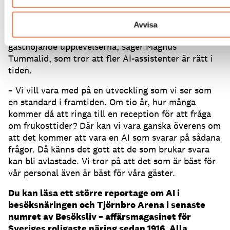
kommer med förslag på saker hon kan tränas på.
– Hon är en god kollega som kan göra mycket ”dirty
Avvisa
work” medan de kan fokusera på de viktiga
gästhöjande upplevelserna, säger Magnus
Tummalid, som tror att fler AI-assistenter är rätt i
tiden.
– Vi vill vara med på en utveckling som vi ser som
en standard i framtiden.
Om tio år, hur många
kommer då att ringa till en reception för att fråga
om frukosttider?
Där kan vi vara ganska överens om
att det kommer att vara en AI som svarar på sådana
frågor.
Då känns det gott att de som brukar svara
kan bli avlastade.
Vi tror på att det som är bäst för
vår personal även är bäst för våra gäster.
Du kan läsa ett större reportage om AI i
besöksnäringen och Tjörnbro Arena i senaste
numret av Besöksliv – affärsmagasinet för
Sveriges roligaste näring sedan 1916. Alla