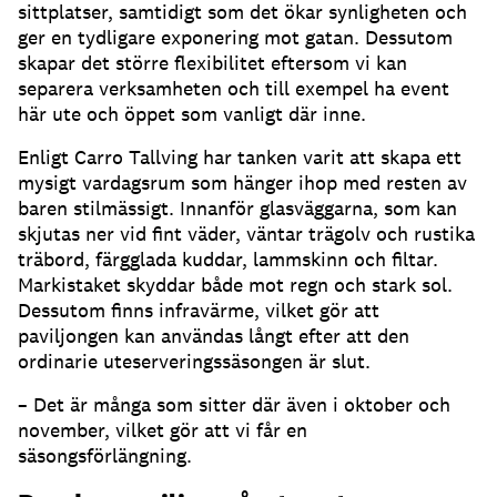
sittplatser, samtidigt som det ökar synligheten och
ger en tydligare exponering mot gatan
.
Dessutom
skapar det större flexibilitet eftersom vi kan
separera verksamheten och till exempel ha event
här ute och öppet som vanligt där inne
.
Enligt Carro Tallving har tanken varit att skapa ett
mysigt vardagsrum som hänger ihop med resten av
baren stilmässigt
.
Innanför glasväggarna, som kan
skjutas ner vid fint väder, väntar trägolv och rustika
träbord, färgglada kuddar, lammskinn och filtar
.
Markistaket skyddar både mot regn och stark sol
.
Dessutom finns infravärme, vilket gör att
paviljongen kan användas långt efter att den
ordinarie uteserveringssäsongen är slut
.
– Det är många som sitter där även i oktober och
november, vilket gör att vi får en
säsongsförlängning
.