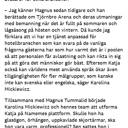
– Jag känner Magnus sedan tidigare och han
berättade om Tjörnbro Arena och deras utmaningar
med bemanning när det är fullt på sommaren och
lågsäsong på hösten och vintern.
Då kunde jag
förklara att vi har en tjänst anpassad för
hotellbranschen som kan svara på de vanliga
frågorna gästerna har som hur varmt det är i poolen
så att personalen får avlastning och kan rikta in sig
på att göra det människor gör bäst.
Eftersom Katja
också kan världens mest använda språk ökar även
tillgängligheten för fler målgrupper, som kanske
inte kan svenska eller engelska, säger Karolina
Mickiewicz.
Tillsammans med Magnus Tummalid började
Karolina Mickiewicz och hennes team att utforma
Katja på Namemes plattform.
Skulle hon ha
glasögon, örhängen, uppkavlade skjortärmar, ska
hon vara varm, professionell?
Sen sattes hon i