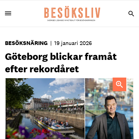
BESÖKSNÄRING
|
19 januari 2026
Göteborg blickar framåt
efter rekordåret
FOTO: Marie Ullnert / Klara Hammerth
Peter Grönberg, vd
Göteborg & Co.