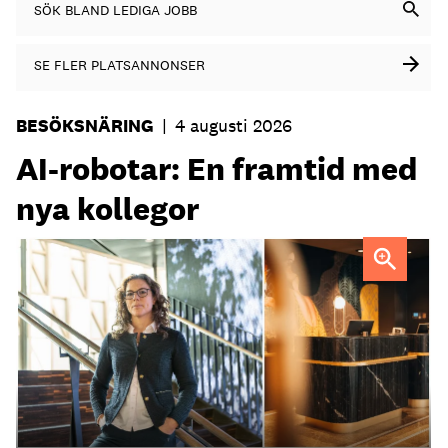
SÖK BLAND LEDIGA JOBB
SE FLER PLATSANNONSER
BESÖKSNÄRING
|
4 augusti 2026
AI-robotar: En framtid med
nya kollegor
Professor Kristina Palm FOTO: Theresia Viska
FOTO:
Dylan Calluy / Unsplash