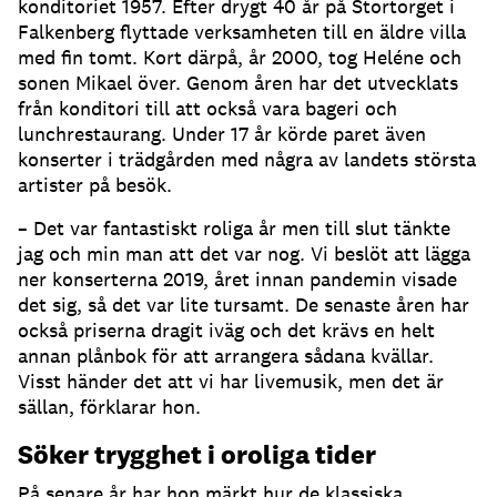
konditoriet 1957. Efter drygt 40 år på Stortorget i
Falkenberg flyttade verksamheten till en äldre villa
med fin tomt. Kort därpå, år 2000, tog Heléne och
sonen Mikael över. Genom åren har det utvecklats
från konditori till att också vara bageri och
lunchrestaurang. Under 17 år körde paret även
konserter i trädgården med några av landets största
artister på besök.
– Det var fantastiskt roliga år men till slut tänkte
jag och min man att det var nog. Vi beslöt att lägga
ner konserterna 2019, året innan pandemin visade
det sig, så det var lite tursamt. De senaste åren har
också priserna dragit iväg och det krävs en helt
annan plånbok för att arrangera sådana kvällar.
Visst händer det att vi har livemusik, men det är
sällan, förklarar hon.
Söker trygghet i oroliga tider
På senare år har hon märkt hur de klassiska