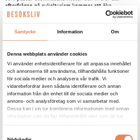
efterfrågan på cykelturism kommer att öka.
Samtidigt är vi ödmjuka inför att det tar tid att
arbeta in ett nytt erbjudande.
På längre sikt hoppas han att satsningen inte bara
Samtycke
Information
Om
ska ge fler besökare, utan också bidra till att fler
upptäcker Jämtland som en möjlig plats att leva på.
Denna webbplats använder cookies
– Cykling är bara en av många roliga saker man kan
Vi använder enhetsidentifierare för att anpassa innehållet
göra här under sommaren. Ju mer vi visar upp av
och annonserna till användarna, tillhandahålla funktioner
våra kvaliteter, desto bättre. Vi behöver bli fler på
för sociala medier och analysera vår trafik. Vi
landsbygden.
vidarebefordrar även sådana identifierare och annan
LÄS ÄVEN om hur Östersund ska ta en större
information från din enhet till de sociala medier och
plats på svenska möteskartan
annons- och analysföretag som vi samarbetar med.
Dessa kan i sin tur kombinera informationen med annan
information som du har tillhandahållit eller som de har
Text: Helena Kämpfe Fredén
samlat in när du har använt deras tjänster.
redaktionen@besoksliv.se
Samtyckesval
Nödvändig