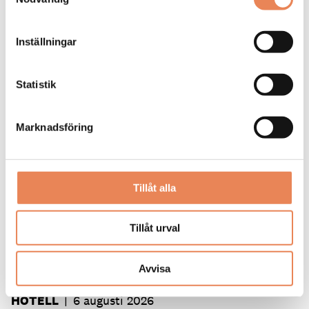
Dela artikeln:
Inställningar
Statistik
Marknadsföring
Taggar
CYKELTURISM
DESTINATION ÖSTERSUND
Tillåt alla
FRÖSÖ PARK HOTEL
WIKNERS I PERSÅSEN
Tillåt urval
Avvisa
HOTELL
|
6 augusti 2026