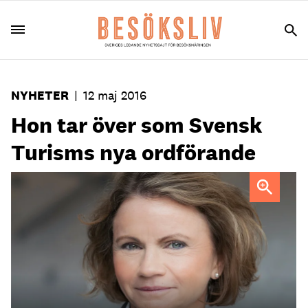
NYHETER
|
12 maj 2016
Hon tar över som Svensk
Turisms nya ordförande
Hotel Tylösands vd Elisabeth Haglund är ny ordförande för
Svensk Turism.